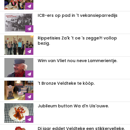
ICB-ers op pad in 't vekansieparredijs
Rippetisies Za'k 't oe 's zegge?! vollop
bezig.
Wim van Vliet nou neve Lammerientje.
't Bronze Veldteke te kòòp.
Jubileum button Wa d'n Uis'ouwe.
Di jaar eddet Veldteke een stikkervelleke.