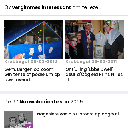
Ok
vergimmes interessant
om te leze...
Krabbegat 08-02-2016
Krabbegat 26-02-2011
Gem. Bergen op Zoom:
Ont'ulling 'Ebbe Dweil'
Gin tente of podiejum op
deur d'Òòg'eid Prins Nilles
dweilavend.
III.
De 67
Nuuwsberichte
van 2009
Nageniete van d'n Optocht op abgtv.nl