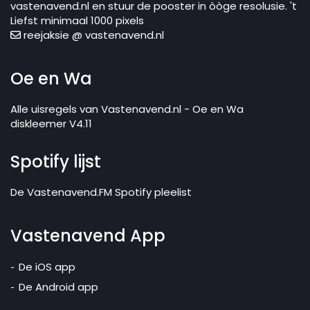
vastenavend.nl en stuur de pooster in òòge resolusie. 't
Liefst minimaal 1000 pixels
reejaksie @ vastenavend.nl
Oe en Wa
Alle uisregels van Vastenavend.nl - Oe en Wa
diskleemer V4.11
Spotify lijst
De Vastenavend.FM Spotify pleelist
Vastenavend App
De iOS app
De Android app