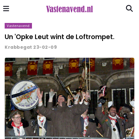
Vastenavend
Un 'Opke Leut wint de Loftrompet.
Krabbegat 23-02-09