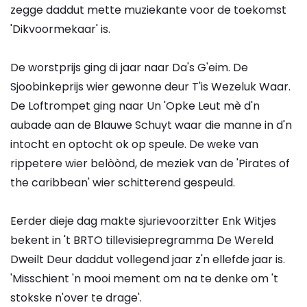
zegge daddut mette muziekante voor de toekomst
'Dikvoormekaar' is.
De worstprijs ging di jaar naar Da's G'eim. De
Sjoobinkeprijs wier gewonne deur T'is Wezeluk Waar.
De Loftrompet ging naar Un 'Opke Leut mè d'n
aubade aan de Blauwe Schuyt waar die manne in d'n
intocht en optocht ok op speule. De weke van
rippetere wier belòònd, de meziek van de 'Pirates of
the caribbean' wier schitterend gespeuld.
Eerder dieje dag makte sjurievoorzitter Enk Witjes
bekent in 't BRTO tillevisiepregramma De Wereld
Dweilt Deur daddut vollegend jaar z'n ellefde jaar is.
'Misschient 'n mooi mement om na te denke om 't
stokske n'over te drage'.