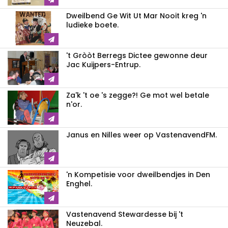
Dweilbend Ge Wit Ut Mar Nooit kreg 'n
ludieke boete.
't Gròòt Berregs Dictee gewonne deur
Jac Kuijpers-Entrup.
Za'k 't oe 's zegge?! Ge mot wel betale
n'or.
Janus en Nilles weer op VastenavendFM.
'n Kompetisie voor dweilbendjes in Den
Enghel.
Vastenavend Stewardesse bij 't
Neuzebal.