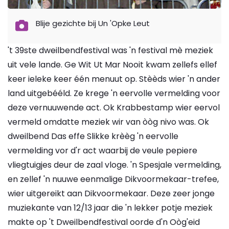
Blije gezichte bij Un 'Opke Leut
't 39ste dweilbendfestival was 'n festival mè meziek
uit vele lande. Ge Wit Ut Mar Nooit kwam zellefs ellef
keer ieleke keer één menuut op. Stèèds wier 'n ander
land uitgebééld. Ze krege 'n eervolle vermelding voor
deze vernuuwende act. Ok Krabbestamp wier eervol
vermeld omdatte meziek wir van òòg nivo was. Ok
dweilbend Das effe Slikke krèèg 'n eervolle
vermelding vor d'r act waarbij de veule pepiere
vliegtuigjes deur de zaal vloge. 'n Spesjale vermelding,
en zellef 'n nuuwe eenmalige Dikvoormekaar-trefee,
wier uitgereikt aan Dikvoormekaar. Deze zeer jonge
muziekante van 12/13 jaar die 'n lekker potje meziek
makte op 't Dweilbendfestival oorde d'n Oòg'eid