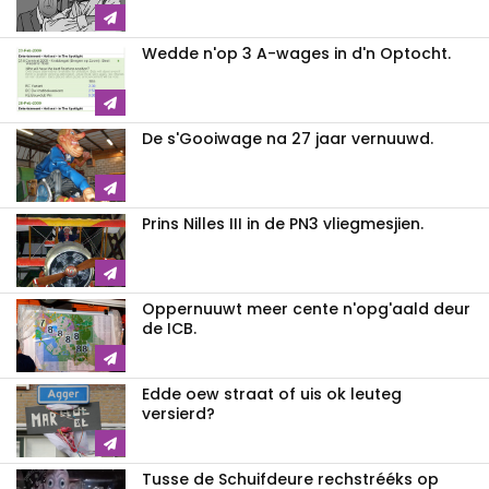
Wedde n'op 3 A-wages in d'n Optocht.
De s'Gooiwage na 27 jaar vernuuwd.
Prins Nilles III in de PN3 vliegmesjien.
Oppernuuwt meer cente n'opg'aald deur
de ICB.
Edde oew straat of uis ok leuteg
versierd?
Tusse de Schuifdeure rechstrééks op