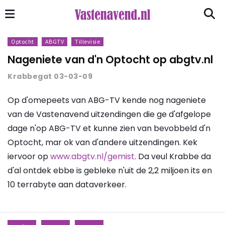
Optocht
ABGTV
Tillevisie
Nageniete van d'n Optocht op abgtv.nl
Krabbegat 03-03-09
Op d'omepeets van ABG-TV kende nog nageniete
van de Vastenavend uitzendingen die ge d'afgelope
dage n'op ABG-TV et kunne zien van bevobbeld d'n
Optocht, mar ok van d'andere uitzendingen. Kek
iervoor op
www.abgtv.nl/gemist
. Da veul Krabbe da
d'al ontdek ebbe is gebleke n'uit de 2,2 miljoen its en
10 terrabyte aan dataverkeer.