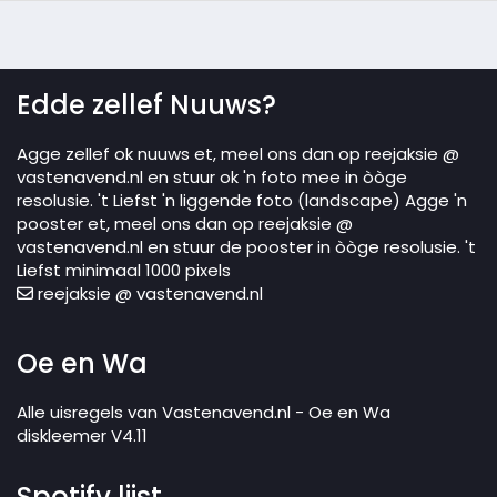
Edde zellef Nuuws?
Agge zellef ok nuuws et, meel ons dan op reejaksie @
vastenavend.nl en stuur ok 'n foto mee in òòge
resolusie. 't Liefst 'n liggende foto (landscape) Agge 'n
pooster et, meel ons dan op reejaksie @
vastenavend.nl en stuur de pooster in òòge resolusie. 't
Liefst minimaal 1000 pixels
reejaksie @ vastenavend.nl
Oe en Wa
Alle uisregels van Vastenavend.nl - Oe en Wa
diskleemer V4.11
Spotify lijst