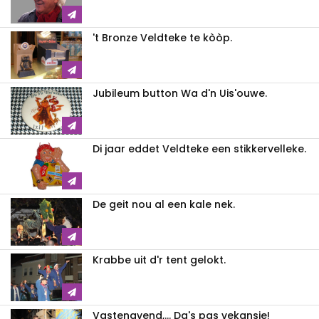
't Bronze Veldteke te kòòp.
Jubileum button Wa d'n Uis'ouwe.
Di jaar eddet Veldteke een stikkervelleke.
De geit nou al een kale nek.
Krabbe uit d'r tent gelokt.
Vastenavend,... Da's pas vekansie!