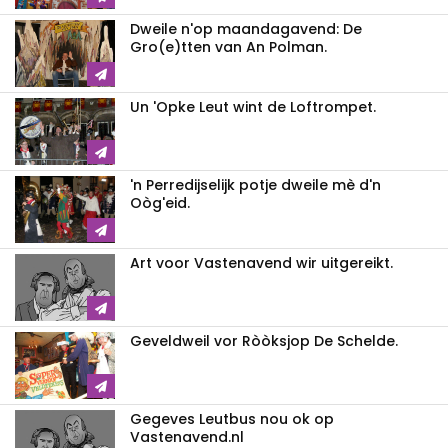
Dweile n'op maandagavend: De
Gro(e)tten van An Polman.
Un 'Opke Leut wint de Loftrompet.
'n Perredijselijk potje dweile mè d'n
Oòg'eid.
Art voor Vastenavend wir uitgereikt.
Geveldweil vor Ròòksjop De Schelde.
Gegeves Leutbus nou ok op
Vastenavend.nl