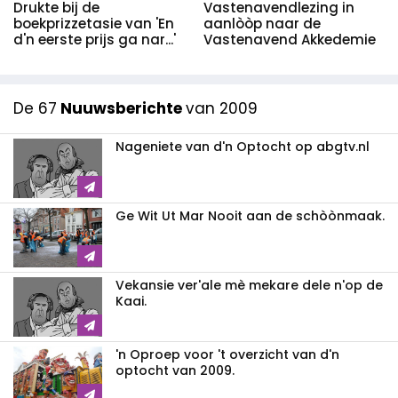
Drukte bij de
Vastenavendlezing in
boekprizzetasie van 'En
aanlòòp naar de
d'n eerste prijs ga nar...'
Vastenavend Akkedemie
De 67
Nuuwsberichte
van 2009
Nageniete van d'n Optocht op abgtv.nl
Ge Wit Ut Mar Nooit aan de schòònmaak.
Vekansie ver'ale mè mekare dele n'op de
Kaai.
'n Oproep voor 't overzicht van d'n
optocht van 2009.