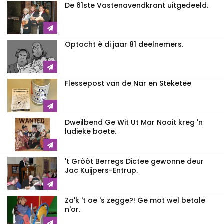
De 61ste Vastenavendkrant uitgedeeld.
Optocht è di jaar 81 deelnemers.
Flessepost van de Nar en Steketee
Dweilbend Ge Wit Ut Mar Nooit kreg 'n
ludieke boete.
't Gròòt Berregs Dictee gewonne deur
Jac Kuijpers-Entrup.
Za'k 't oe 's zegge?! Ge mot wel betale
n'or.