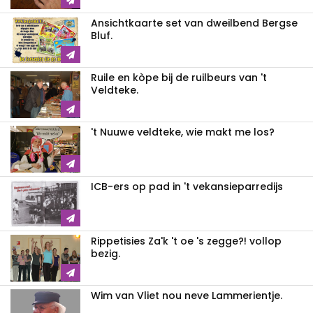
Ansichtkaarte set van dweilbend Bergse
Bluf.
Ruile en kòpe bij de ruilbeurs van 't
Veldteke.
't Nuuwe veldteke, wie makt me los?
ICB-ers op pad in 't vekansieparredijs
Rippetisies Za'k 't oe 's zegge?! vollop
bezig.
Wim van Vliet nou neve Lammerientje.