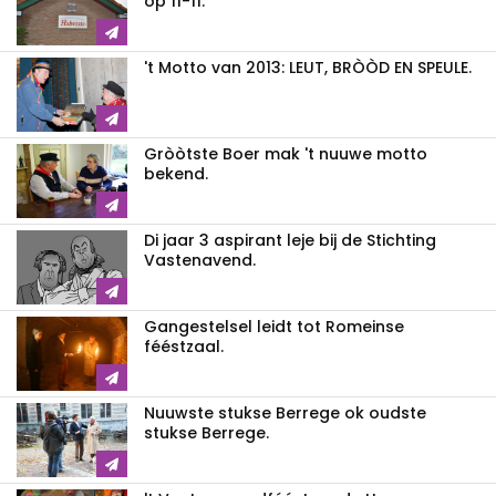
op 11-11.
't Motto van 2013: LEUT, BRÒÒD EN SPEULE.
Gròòtste Boer mak 't nuuwe motto
bekend.
Di jaar 3 aspirant leje bij de Stichting
Vastenavend.
Gangestelsel leidt tot Romeinse
fééstzaal.
Nuuwste stukse Berrege ok oudste
stukse Berrege.