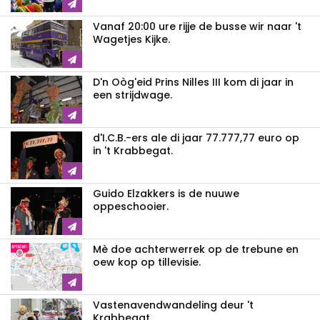
Vanaf 20:00 ure rijje de busse wir naar 't
Wagetjes Kijke.
D'n Oòg'eid Prins Nilles III kom di jaar in
een strijdwage.
d'I.C.B.-ers ale di jaar 77.777,77 euro op
in 't Krabbegat.
Guido Elzakkers is de nuuwe
oppeschooier.
Mè doe achterwerrek op de trebune en
oew kop op tillevisie.
Vastenavendwandeling deur 't
Krabbegat.