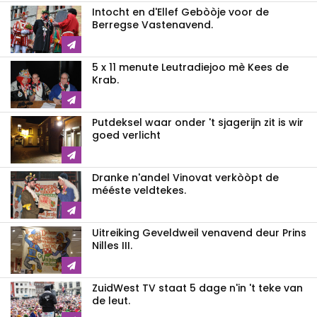
Intocht en d'Ellef Gebòòje voor de
Berregse Vastenavend.
5 x 11 menute Leutradiejoo mè Kees de
Krab.
Putdeksel waar onder 't sjagerijn zit is wir
goed verlicht
Dranke n'andel Vinovat verkòòpt de
mééste veldtekes.
Uitreiking Geveldweil venavend deur Prins
Nilles III.
ZuidWest TV staat 5 dage n'in 't teke van
de leut.