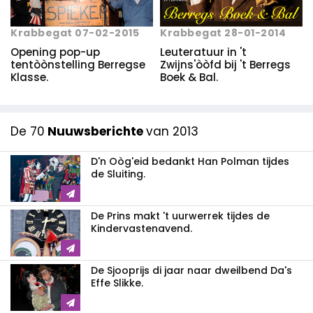
Krabbegat 07-02-2015
Krabbegat 28-01-2014
Opening pop-up
Leuteratuur in 't
tentòònstelling Berregse
Zwijns'òòfd bij 't Berregs
Klasse.
Boek & Bal.
De 70
Nuuwsberichte
van 2013
D'n Oòg'eid bedankt Han Polman tijdes
de Sluiting.
De Prins makt 't uurwerrek tijdes de
Kindervastenavend.
De Sjooprijs di jaar naar dweilbend Da's
Effe Slikke.