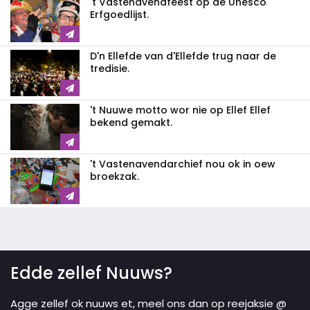
't Vastenavendféést op de Unesco
Erfgoedlijst.
D'n Ellefde van d'Ellefde trug naar de
tredisie.
't Nuuwe motto wor nie op Ellef Ellef
bekend gemakt.
't Vastenavendarchief nou ok in oew
broekzak.
Edde zellef Nuuws?
Agge zellef ok nuuws et, meel ons dan op reejaksie @