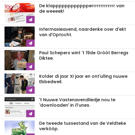
De klappppppp­ppppperrrrrrrrrrrrr van
de weeeek!
Infermasieavend, naardenke over d'ekt
van d'Optocht.
Paul Schepers wint 't 19de Gròòt Berregs
Diktee.
Kolder di jaar XI jaar en ont'ulling nuuwe
Ebbedweil.
't Nuuwe Vastenavendliedje nou te
'downloaden' in iTunes.
De tweede tussestand van de Veldteke
verkòòp.