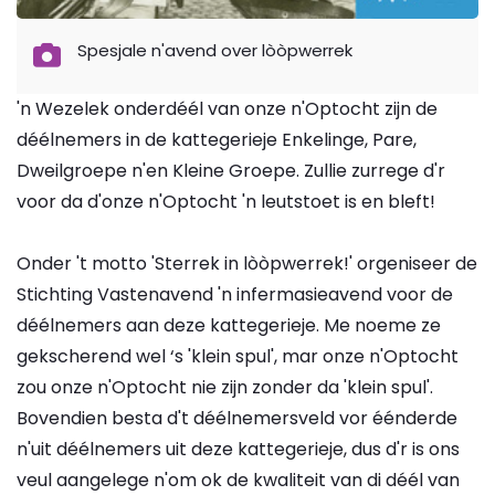
Spesjale n'avend over lòòpwerrek
'n Wezelek onderdéél van onze n'Optocht zijn de
déélnemers in de kattegerieje Enkelinge, Pare,
Dweilgroepe n'en Kleine Groepe. Zullie zurrege d'r
voor da d'onze n'Optocht 'n leutstoet is en bleft!
Onder 't motto 'Sterrek in lòòpwerrek!' orgeniseer de
Stichting Vastenavend 'n infermasieavend voor de
déélnemers aan deze kattegerieje. Me noeme ze
gekscherend wel ‘s 'klein spul', mar onze n'Optocht
zou onze n'Optocht nie zijn zonder da 'klein spul'.
Bovendien besta d't déélnemersveld vor éénderde
n'uit déélnemers uit deze kattegerieje, dus d'r is ons
veul aangelege n'om ok de kwaliteit van di déél van