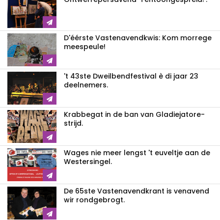
D'éérste Vastenavendkwis: Kom morrege
meespeule!
't 43ste Dweilbendfestival è di jaar 23
deelnemers.
Krabbegat in de ban van Gladiejatore-
strijd.
Wages nie meer lengst 't euveltje aan de
Westersingel.
De 65ste Vastenavendkrant is venavend
wir rondgebrogt.