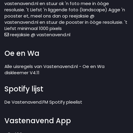
vastenavend.nl en stuur ok 'n foto mee in òòge
resolusie. 't Liefst 'n liggende foto (landscape) Agge 'n
pooster et, meel ons dan op reejaksie @
vastenavend.nl en stuur de pooster in òòge resolusie. 't
Liefst minimaal 1000 pixels
reejaksie @ vastenavend.nl
Oe en Wa
Alle uisregels van Vastenavend.nl - Oe en Wa
diskleemer V4.11
Spotify lijst
De Vastenavend.FM Spotify pleelist
Vastenavend App