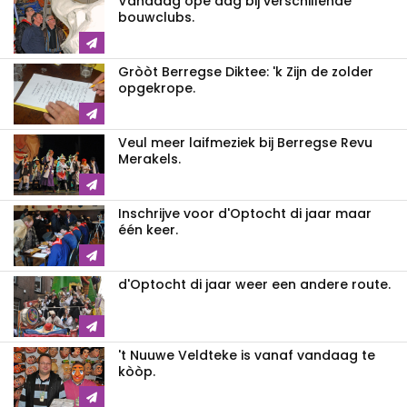
Vandaag ope dag bij verschillende
bouwclubs.
Gròòt Berregse Diktee: 'k Zijn de zolder
opgekrope.
Veul meer laifmeziek bij Berregse Revu
Merakels.
Inschrijve voor d'Optocht di jaar maar
één keer.
d'Optocht di jaar weer een andere route.
't Nuuwe Veldteke is vanaf vandaag te
kòòp.