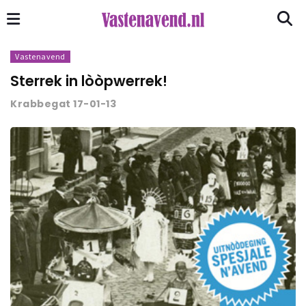
Vastenavend
Sterrek in lòòpwerrek!
Krabbegat 17-01-13