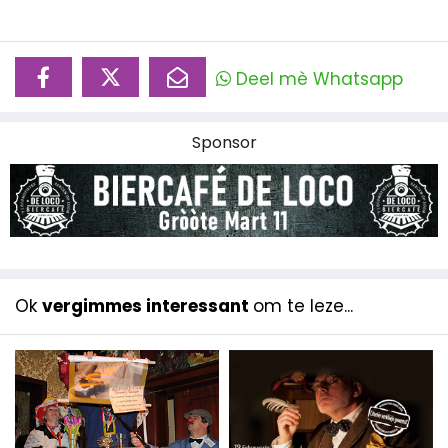
Deel mè Whatsapp
Sponsor
Ok
vergimmes interessant
om te leze...