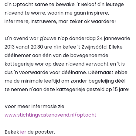
d'n Optocht same te bewake. 't Beloof d'n leutege
n'avend te worre, waarin me gaan inspirere,
infermere, instruwere, mar zeker ok waardere!
D'n avend wor g'ouwe n'op donderdag 24 jannewarie
2013 vanaf 20:30 ure n'in kefee 't Zwijnsòòfd. Elleke
déélnemer aan één van de bovegenoemde
kattegerieje wor op deze n'avend verwacht en 't is
dus 'n voorwaarde voor déélname. Dèèrnaast ebbe
me de minimale leeftijd om zonder begeleijing déél
te nemen n'aan deze kattegerieje gesteld op 15 jare!
Voor meer infermasie zie
www.stichtingvastenavend.nl/optocht
Bekek
ier
de pooster.