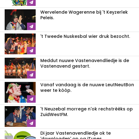
Wervelende Wagerenne bij 't Keyzerlek
Peleis.
't Tweede Nuskesbal wier druk bezocht.
Meddut nuuwe Vastenavendliedje is de
Vastenavend gestart.
Vanaf vandaag is de nuuwe LeutNeutBon
weer te kòòp.
't Neuzebal morrege n'ok rechstrèèks op
ZuidWestFM.
Di jaar Vastenavendliedje ok te
'downloaden' op oa iTunes.