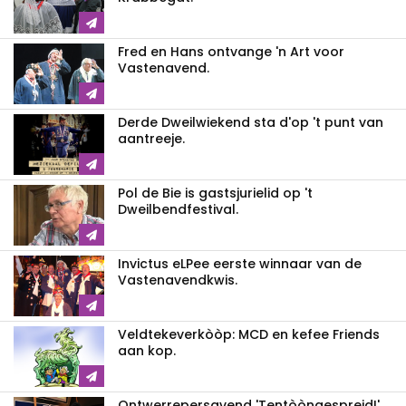
Fred en Hans ontvange 'n Art voor
Vastenavend.
Derde Dweilwiekend sta d'op 't punt van
aantreeje.
Pol de Bie is gastsjurielid op 't
Dweilbendfestival.
Invictus eLPee eerste winnaar van de
Vastenavendkwis.
Veldtekeverkòòp: MCD en kefee Friends
aan kop.
Ontwerrepersavend 'Tentòòngespreid!'.