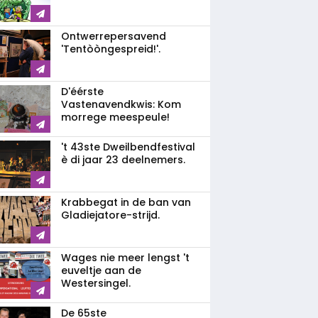
Ontwerrepersavend
'Tentòòngespreid!'.
D'éérste
Vastenavendkwis: Kom
morrege meespeule!
't 43ste Dweilbendfestival
è di jaar 23 deelnemers.
Krabbegat in de ban van
Gladiejatore-strijd.
Wages nie meer lengst 't
euveltje aan de
Westersingel.
De 65ste