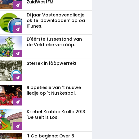
ZuidWestFM.
Di jaar Vastenavendliedje
ok te 'downloaden' op oa
iTunes.
D'éérste tussestand van
de Veldteke verkòòp.
Sterrek in lòòpwerrek!
Rippetiesie van 't nuuwe
liedje op 't Nuskesbal.
Kriebel Krabbe Krulle 2013:
'De Geit is Los'.
't Ga beginne: Over 6