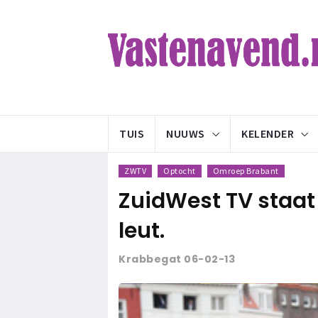
TUIS
NUUWS
KELENDER
ZWTV
Optocht
Omroep Brabant
ZuidWest TV staat 
leut.
Krabbegat 06-02-13