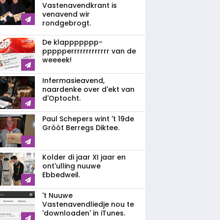
Vastenavendkrant is
venavend wir
rondgebrogt.
De klappppppp­
ppppperrrrrrrrrrrrr van de
weeeek!
Infermasieavend,
naardenke over d'ekt van
d'Optocht.
Paul Schepers wint 't 19de
Gròòt Berregs Diktee.
Kolder di jaar XI jaar en
ont'ulling nuuwe
Ebbedweil.
't Nuuwe
Vastenavendliedje nou te
'downloaden' in iTunes.