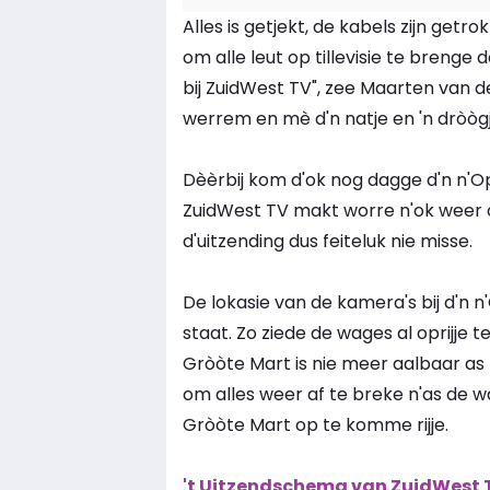
Alles is getjekt, de kabels zijn getrok
om alle leut op tillevisie te bren
bij ZuidWest TV", zee Maarten van de 
werrem en mè d'n natje en 'n dròògje 
Dèèrbij kom d'ok nog dagge d'n n'O
ZuidWest TV makt worre n'ok weer
d'uitzending dus feiteluk nie misse.
De lokasie van de kamera's bij d'n n
staat. Zo ziede de wages al oprijje 
Gròòte Mart is nie meer aalbaar as fi
om alles weer af te breke n'as de w
Gròòte Mart op te komme rijje.
't Uitzendschema van ZuidWest