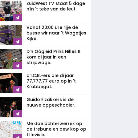
ZuidWest TV staat 5 dage
n'in 't teke van de leut.
Vanaf 20:00 ure rijje de
busse wir naar 't Wagetjes
Kijke.
D'n Oòg'eid Prins Nilles III
kom di jaar in een
strijdwage.
d'I.C.B.-ers ale di jaar
77.777,77 euro op in 't
Krabbegat.
Guido Elzakkers is de
nuuwe oppeschooier.
Mè doe achterwerrek op
de trebune en oew kop op
tillevisie.