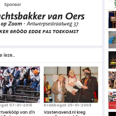
Sponsor
 leze...
gat 07-01-2016
Krabbegat 25-01-2008
rtverkòòp van d'n
Vastenavend.nl kreg