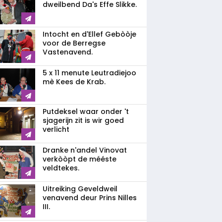
dweilbend Da's Effe Slikke.
Intocht en d'Ellef Gebòòje
voor de Berregse
Vastenavend.
5 x 11 menute Leutradiejoo
mè Kees de Krab.
Putdeksel waar onder 't
sjagerijn zit is wir goed
verlicht
Dranke n'andel Vinovat
verkòòpt de mééste
veldtekes.
Uitreiking Geveldweil
venavend deur Prins Nilles
III.