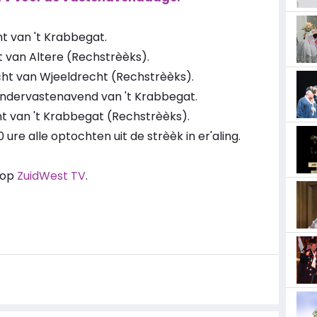
ht van 't Krabbegat.
t van Altere (Rechstrèèks).
cht van Wjeeldrecht (Rechstrèèks).
indervastenavend van 't Krabbegat.
ht van 't Krabbegat (Rechstrèèks).
ure alle optochten uit de strèèk in er'aling.
n'op
ZuidWest TV
.