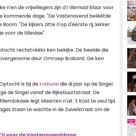
ke n'en de vrijwillegers zijn d'r illemaal klaar voor
ge de kommende dage. "De Vastenavend belééfde
Boom. "De kijkers zitte n'op d'éérste rij, lekker
voor de tillevisie".
ptocht rechstrèèks ken bekijke. De beelde die
 overgenome deur Omroep Brabant. Ge ken
'Optocht is bij de
trebune
die di jaar op de Singel
tege de Singel vanaf de Rijkebuurtstraat. De
llemlokasie legt Maarten n'uit. 't Kost te veul tijd
ages staan te wachte in de Zuivelstraat om de
 TV voor de Vastenavenddage: