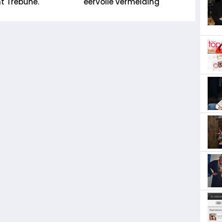
t Trebune.
eervolle vermelding