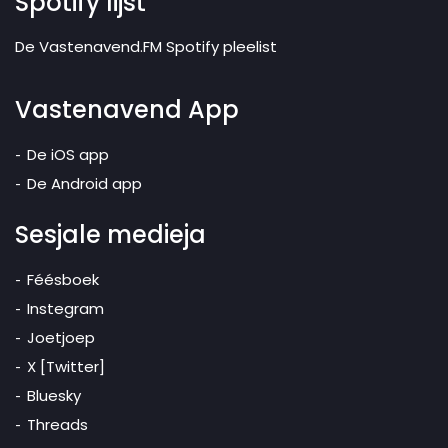
Spotify lijst
De Vastenavend.FM Spotify pleelist
Vastenavend App
De iOS app
De Android app
Sesjale medieja
Féésboek
Instegram
Joetjoep
X [Twitter]
Bluesky
Threads