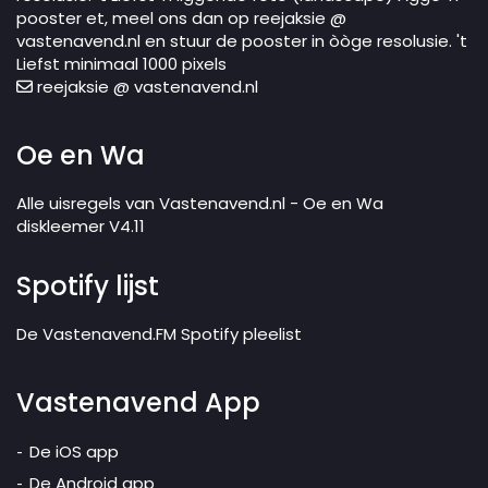
pooster et, meel ons dan op reejaksie @
vastenavend.nl en stuur de pooster in òòge resolusie. 't
Liefst minimaal 1000 pixels
reejaksie @ vastenavend.nl
Oe en Wa
Alle uisregels van Vastenavend.nl - Oe en Wa
diskleemer V4.11
Spotify lijst
De Vastenavend.FM Spotify pleelist
Vastenavend App
De iOS app
De Android app