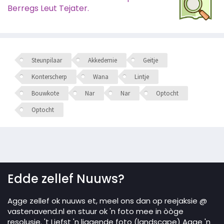
Berregs Leut Tejater.
Steunpilaar
Akkedemie
Geitje
Konterscherp
Wana
Lintje
Bouwkote
Nar
Nar
Optocht
Optocht
Edde zellef Nuuws?
Agge zellef ok nuuws et, meel ons dan op reejaksie @
vastenavend.nl en stuur ok 'n foto mee in òòge
resolusie. 't Liefst 'n liggende foto (landscape) Agge 'n