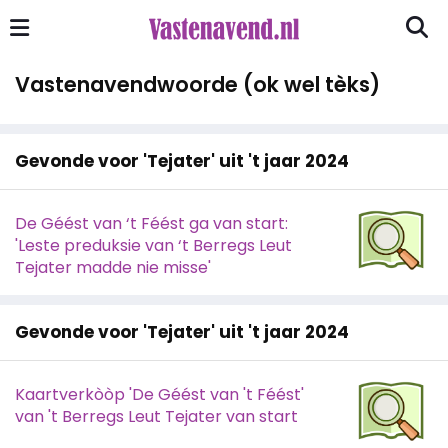
Vastenavendwoorde (ok wel tèks)
Gevonde voor 'Tejater' uit 't jaar 2024
De Géést van ‘t Féést ga van start:
'Leste preduksie van ‘t Berregs Leut
Tejater madde nie misse'
Gevonde voor 'Tejater' uit 't jaar 2024
Kaartverkòòp 'De Géést van 't Féést'
van 't Berregs Leut Tejater van start