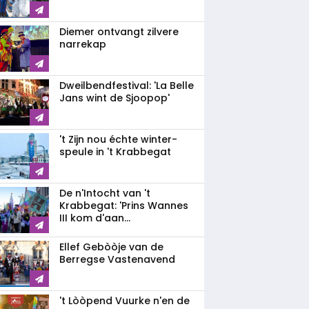
Diemer ontvangt zilvere
narrekap
Dweilbendfestival: 'La Belle
Jans wint de Sjoopop'
't Zijn nou échte winter-
speule in 't Krabbegat
De n'Intocht van 't
Krabbegat: 'Prins Wannes
III kom d'aan...
Ellef Gebòòje van de
Berregse Vastenavend
't Lòòpend Vuurke n'en de