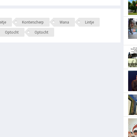
itje
Konterscherp
Wana
Lintje
Optocht
Optocht