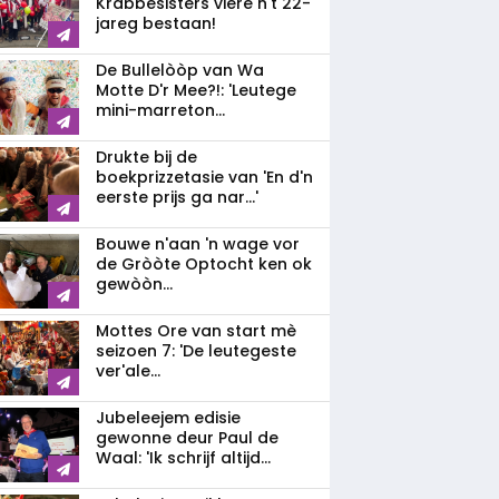
Krabbesisters viere n't 22-
jareg bestaan!
De Bullelòòp van Wa
Motte D'r Mee?!: 'Leutege
mini-marreton...
Drukte bij de
boekprizzetasie van 'En d'n
eerste prijs ga nar...'
Bouwe n'aan 'n wage vor
de Gròòte Optocht ken ok
gewòòn...
Mottes Ore van start mè
seizoen 7: 'De leutegeste
ver'ale...
Jubeleejem edisie
gewonne deur Paul de
Waal: 'Ik schrijf altijd...