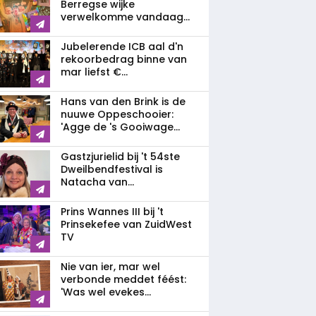
Berregse wijke
verwelkomme vandaag...
Jubelerende ICB aal d'n
rekoorbedrag binne van
mar liefst €...
Hans van den Brink is de
nuuwe Oppeschooier:
'Agge de 's Gooiwage...
Gastzjurielid bij 't 54ste
Dweilbendfestival is
Natacha van...
Prins Wannes III bij 't
Prinsekefee van ZuidWest
TV
Nie van ier, mar wel
verbonde meddet féést:
'Was wel evekes...