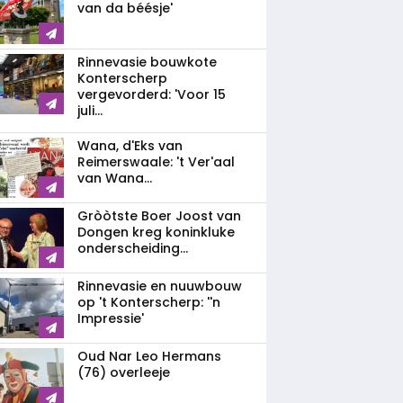
van da béésje'
Rinnevasie bouwkote
Konterscherp
vergevorderd: 'Voor 15
juli...
Wana, d'Eks van
Reimerswaale: 't Ver'aal
van Wana...
Gròòtste Boer Joost van
Dongen kreg koninkluke
onderscheiding...
Rinnevasie en nuuwbouw
op 't Konterscherp: ''n
Impressie'
Oud Nar Leo Hermans
(76) overleeje