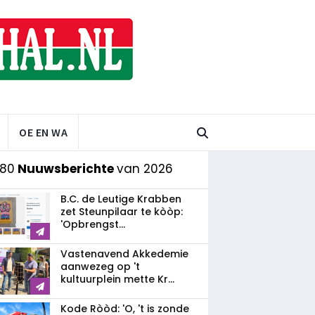
OE EN WA
 80
Nuuwsberichte
van 2026
B.C. de Leutige Krabben
zet Steunpilaar te kòòp:
'Opbrengst...
Vastenavend Akkedemie
aanwezeg op 't
kultuurplein mette Kr...
Kode Ròòd: 'O, 't is zonde