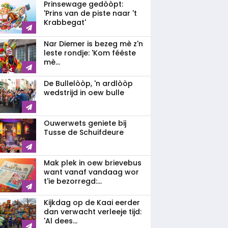
Prinsewage gedòòpt:
'Prins van de piste naar 't
Krabbegat'
Nar Diemer is bezeg mè z'n
leste rondje: 'Kom fééste
mè...
De Bullelòòp, 'n ardlòòp
wedstrijd in oew bulle
Ouwerwets geniete bij
Tusse de Schuifdeure
Mak plek in oew brievebus
want vanaf vandaag wor
t'ie bezorregd:...
Kijkdag op de Kaai eerder
dan verwacht verleeje tijd:
'Al dees...