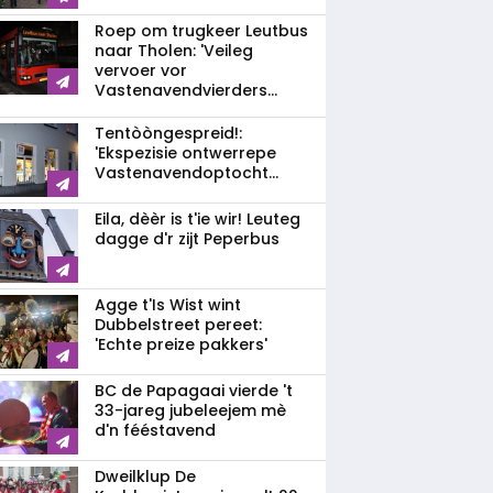
Roep om trugkeer Leutbus
naar Tholen: 'Veileg
vervoer vor
Vastenavendvierders...
Tentòòngespreid!:
'Ekspezisie ontwerrepe
Vastenavendoptocht...
Eila, dèèr is t'ie wir! Leuteg
dagge d'r zijt Peperbus
Agge t'Is Wist wint
Dubbelstreet pereet:
'Echte preize pakkers'
BC de Papagaai vierde 't
33-jareg jubeleejem mè
d'n fééstavend
Dweilklup De