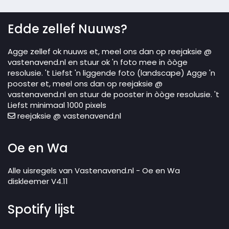
Edde zellef Nuuws?
Agge zellef ok nuuws et, meel ons dan op reejaksie @
vastenavend.nl en stuur ok 'n foto mee in òòge
resolusie. 't Liefst 'n liggende foto (landscape) Agge 'n
pooster et, meel ons dan op reejaksie @
vastenavend.nl en stuur de pooster in òòge resolusie. 't
Liefst minimaal 1000 pixels
reejaksie @ vastenavend.nl
Oe en Wa
Alle uisregels van Vastenavend.nl - Oe en Wa
diskleemer V4.11
Spotify lijst