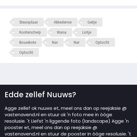
Steunpilaar
Akkedemie
Geitje
Konterscherp
Wana
Lintje
Bouwkote
Nar
Nar
Optocht
Optocht
Edde zellef Nuuws?
Agge zellef ok nuuws et, meel ons dan op reejaksie @
vastenavend.nl en stuur ok 'n foto mee in òòge
resolusie. 't Liefst 'n liggende foto (landscape) Agge 'n
pooster et, meel ons dan op reejaksie @
vastenavend.nl en stuur de pooster in òòge resolusie. 't