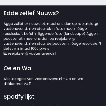
Edde zellef Nuuws?
Agge zellef ok nuuws et, meel ons dan op reejaksie @
vastenavend.nl en stuur ok 'n foto mee in òòge
resolusie. 't Liefst 'n liggende foto (landscape) Agge 'n
pooster et, meel ons dan op reejaksie @
vastenavend.nl en stuur de pooster in òòge resolusie. 't
Liefst minimaal 1000 pixels
reejaksie @ vastenavend.nl
Oe en Wa
Alle uisregels van Vastenavend.nl - Oe en Wa
diskleemer V4.11
Spotify lijst