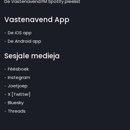
De Vastenavend.FM Spotify pleelist
Vastenavend App
De iOS app
De Android app
Sesjale medieja
Féésboek
Instegram
Joetjoep
X [Twitter]
Bluesky
Threads