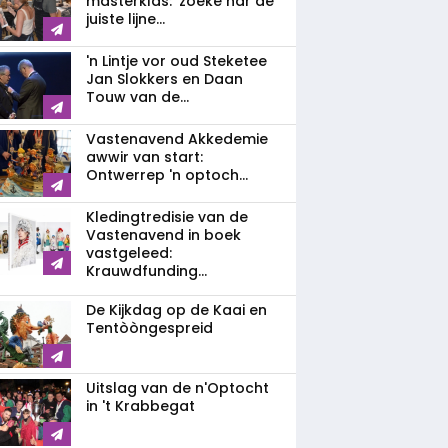
masterklas: 'zoeke nar de
juiste lijne...
'n Lintje vor oud Steketee
Jan Slokkers en Daan
Touw van de...
Vastenavend Akkedemie
awwir van start:
Ontwerrep 'n optoch...
Kledingtredisie van de
Vastenavend in boek
vastgeleed:
Krauwdfunding...
De Kijkdag op de Kaai en
Tentòòngespreid
Uitslag van de n'Optocht
in 't Krabbegat