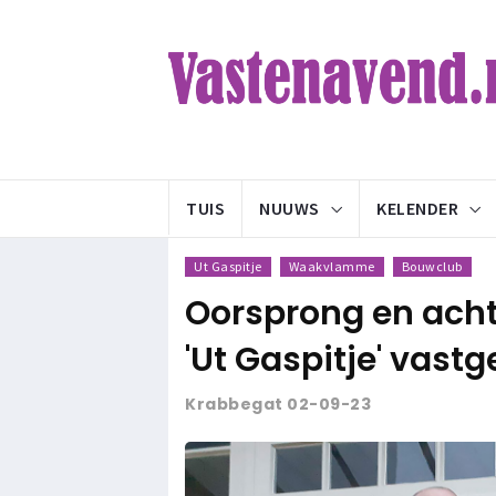
TUIS
NUUWS
KELENDER
Ut Gaspitje
Waakvlamme
Bouwclub
Oorsprong en ach
'Ut Gaspitje' vast
Krabbegat 02-09-23