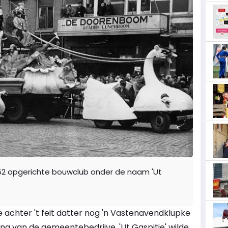
1952 opgerichte bouwclub onder de naam 'Ut
achter 't feit datter nog 'n Vastenavendklupke
ng van de gemeentebedrijve. 'Ut Gaspitje' wilde