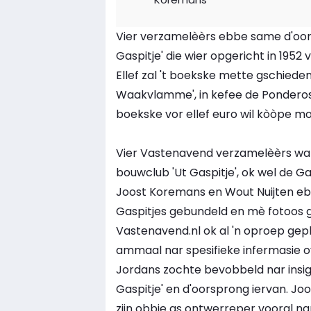
Vier verzamelèèrs ebbe same d'oor
Gaspitje' die wier opgericht in 195
Ellef zal 't boekske mette gschiede
Waakvlamme', in kefee de Ponderosa 
boekske vor ellef euro wil kòòpe mo
Vier Vastenavend verzamelèèrs ware
bouwclub 'Ut Gaspitje', ok wel de G
Joost Koremans en Wout Nuijten ebb
Gaspitjes gebundeld en mè fotoos 
Vastenavend.nl ok al 'n oproep gep
ammaal nar spesifieke infermasie 
Jordans zochte bevobbeld nar insi
Gaspitje' en d'oorsprong iervan. Jo
zijn obbie as ontwerreper vooral na