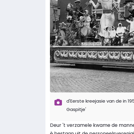
d'Eerste kreejasie van de in 
Gaspitje'
Deur 't verzamele kwame de manne 
è bestaan uit de personeelsverenigi