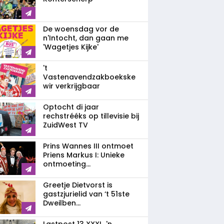
De woensdag vor de
n'Intocht, dan gaan me
'Wagetjes Kijke'
't
Vastenavendzakboekske
wir verkrijgbaar
Optocht di jaar
rechstrééks op tillevisie bij
ZuidWest TV
Prins Wannes III ontmoet
Priens Markus I: Unieke
ontmoeting...
Greetje Dietvorst is
gastzjurielid van ‘t 51ste
Dweilben...