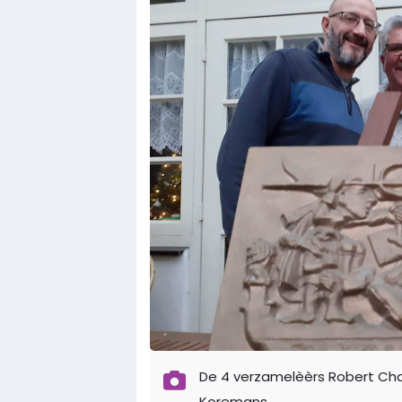
De 4 verzamelèèrs Robert Cha
Koremans