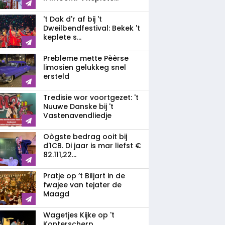
't Dak d'r af bij 't
Dweilbendfestival: Bekek 't
keplete s...
Prebleme mette Pèèrse
limosien gelukkeg snel
ersteld
Tredisie wor voortgezet: 't
Nuuwe Danske bij 't
Vastenavendliedje
Oògste bedrag ooit bij
d'ICB. Di jaar is mar liefst €
82.111,22...
Pratje op ’t Biljart in de
fwajee van tejater de
Maagd
Wagetjes Kijke op 't
Konterscherp