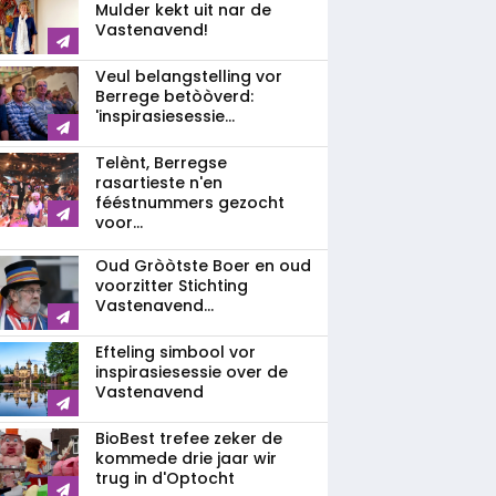
Mulder kekt uit nar de
Vastenavend!
Veul belangstelling vor
Berrege betòòverd:
'inspirasiesessie...
Telènt, Berregse
rasartieste n'en
fééstnummers gezocht
voor...
Oud Gròòtste Boer en oud
voorzitter Stichting
Vastenavend...
Efteling simbool vor
inspirasiesessie over de
Vastenavend
BioBest trefee zeker de
kommede drie jaar wir
trug in d'Optocht