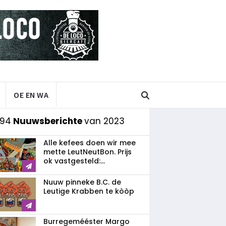
OE EN WA
 94
Nuuwsberichte
van 2023
Alle kefees doen wir mee
mette LeutNeutBon. Prijs
ok vastgesteld:...
Nuuw pinneke B.C. de
Leutige Krabben te kòòp
Burregemééster Margo