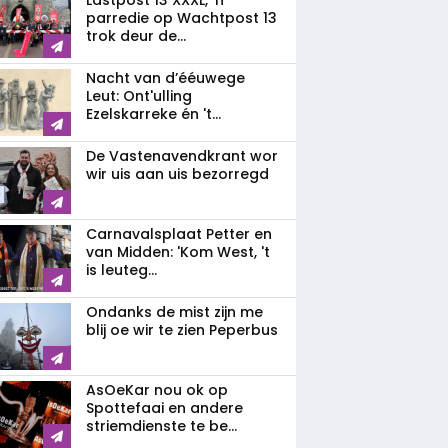
Lastpost 13 XXXL, 'n
parredie op Wachtpost 13
trok deur de...
Nacht van d’ééuwege
Leut: Ont'ulling
Ezelskarreke én 't...
De Vastenavendkrant wor
wir uis aan uis bezorregd
Carnavalsplaat Petter en
van Midden: 'Kom West, 't
is leuteg...
Ondanks de mist zijn me
blij oe wir te zien Peperbus
AsOeKar nou ok op
Spottefaai en andere
striemdienste te be...