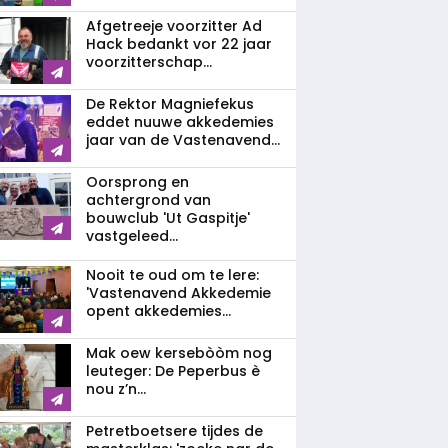
Afgetreeje voorzitter Ad
Hack bedankt vor 22 jaar
voorzitterschap...
De Rektor Magniefekus
eddet nuuwe akkedemies
jaar van de Vastenavend...
Oorsprong en
achtergrond van
bouwclub 'Ut Gaspitje'
vastgeleed...
Nooit te oud om te lere:
'Vastenavend Akkedemie
opent akkedemies...
Mak oew kersebòòm nog
leuteger: De Peperbus è
nou z’n...
Petretboetsere tijdes de