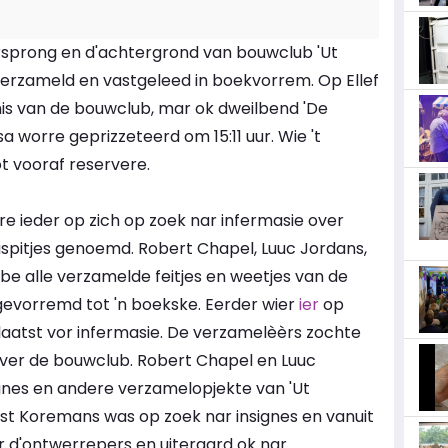
sprong en d'achtergrond van bouwclub 'Ut
2 verzameld en vastgeleed in boekvorrem. Op Ellef
nis van de bouwclub, mar ok dweilbend 'De
worre geprizzeteerd om 15:11 uur. Wie 't
t vooraf reservere.
 ieder op zich op zoek nar infermasie over
aspitjes genoemd. Robert Chapel, Luuc Jordans,
e alle verzamelde feitjes en weetjes van de
gevorremd tot 'n boekske. Eerder wier
ier
op
laatst vor infermasie. De verzamelèèrs zochte
over de bouwclub. Robert Chapel en Luuc
gnes en andere verzamelopjekte van 'Ut
ost Koremans was op zoek nar insignes en vanuit
r d'ontwerrepers en uiteraard ok nar