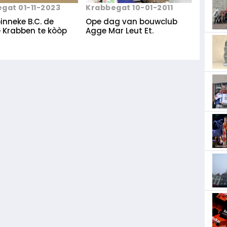
Krabbegat 10-01-2011
gat 01-11-2023
Ope dag van bouwclub
inneke B.C. de
Agge Mar Leut Et.
e Krabben te kòòp