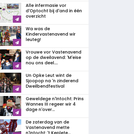
Alle infermasie vor
d'Optocht bij d'and in één
overzicht
Wa was de
Kindervastenavend wir
leuteg!
Vrouwe vor Vastenavend
op de dweilavend: 'M'eise
nou ons deel....
Un Opke Leut wint de
Sjoopop na 'n zinderend
Dweilbendfestival
Geweldege n'Intocht: Prins
Wannes III regeer wir 4
dage n'over...
De zaterdag van de
Vastenavend mette
n'Intocht: 't Keplete...