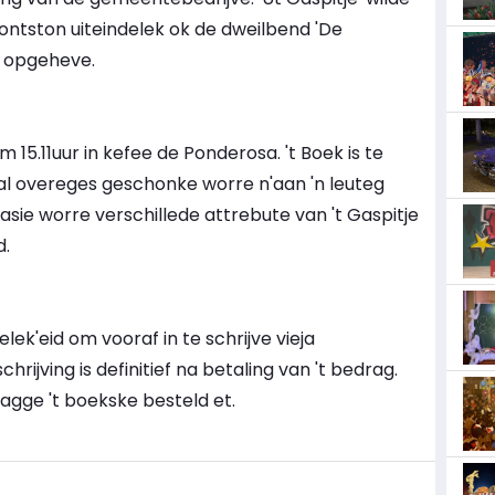
ontston uiteindelek ok de dweilbend 'De
4 opgeheve.
m 15.11uur in kefee de Ponderosa. 't Boek is te
 zal overeges geschonke worre n'aan 'n leuteg
asie worre verschillede attrebute van 't Gaspitje
.
lek'eid om vooraf in te schrijve vieja
chrijving is definitief na betaling van 't bedrag.
agge 't boekske besteld et.