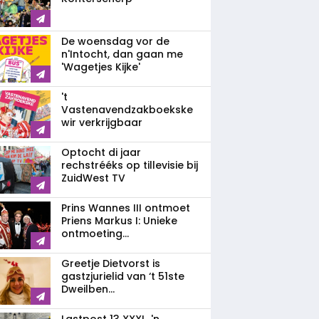
De woensdag vor de
n'Intocht, dan gaan me
'Wagetjes Kijke'
't
Vastenavendzakboekske
wir verkrijgbaar
Optocht di jaar
rechstrééks op tillevisie bij
ZuidWest TV
Prins Wannes III ontmoet
Priens Markus I: Unieke
ontmoeting...
Greetje Dietvorst is
gastzjurielid van ‘t 51ste
Dweilben...