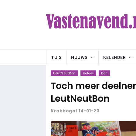
TUIS
NUUWS
KELENDER
LeutNeutBon
Kefees
Bon
Toch meer deelnem
LeutNeutBon
Krabbegat 14-01-23