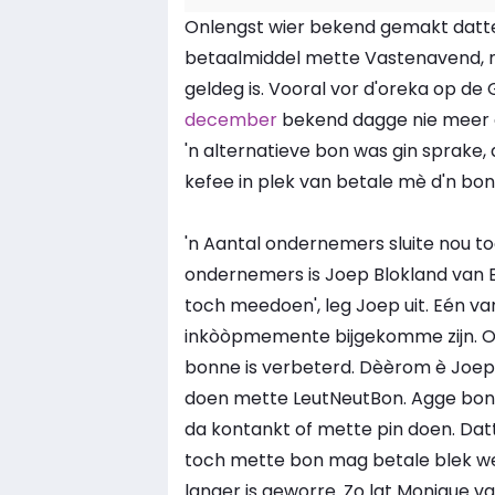
Onlengst wier bekend gemakt datte
betaalmiddel mette Vastenavend, ni
geldeg is. Vooral vor d'oreka op de 
december
bekend dagge nie meer o
'n alternatieve bon was gin sprake, 
kefee in plek van betale mè d'n bon
'n Aantal ondernemers sluite nou to
ondernemers is Joep Blokland van Bi
toch meedoen', leg Joep uit. Eén va
inkòòpmemente bijgekomme zijn. Ok de
bonne is verbeterd. Dèèrom è Joep 
doen mette LeutNeutBon. Agge bonne
da kontankt of mette pin doen. Dat
toch mette bon mag betale blek wel 
langer is geworre. Zo lat Monique 