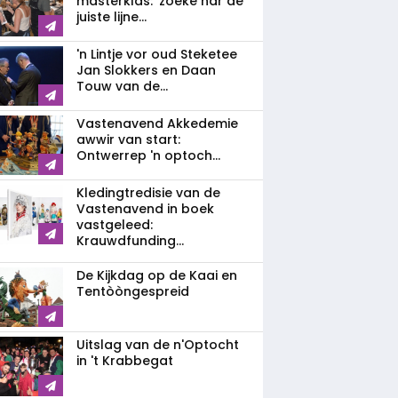
masterklas: 'zoeke nar de
juiste lijne...
'n Lintje vor oud Steketee
Jan Slokkers en Daan
Touw van de...
Vastenavend Akkedemie
awwir van start:
Ontwerrep 'n optoch...
Kledingtredisie van de
Vastenavend in boek
vastgeleed:
Krauwdfunding...
De Kijkdag op de Kaai en
Tentòòngespreid
Uitslag van de n'Optocht
in 't Krabbegat