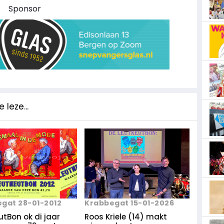
Sponsor
 leze...
gat 28-01-2012
Krabbegat 15-01-2026
tBon ok di jaar
Roos Kriele (14) makt