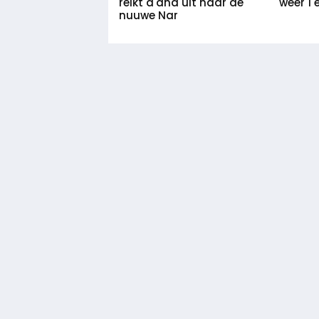
weer 1 
reikt d'and uit naar de
nuuwe Nar