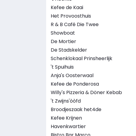
Kefee de Kaai
Het Provoosthuis
R & B Café Die Twee
Showboat
De Mortier
De Stadskelder
Schenklokaal Prinsheerlijk
't Spuihuis
Anja's Oosterwaal
Kefee de Ponderosa
Willy's Pizzeria & Döner Kebab
't Zwijns'òòfd
Broodjeszaak het4de
Kefee Krijnen
Havenkwartier
Bistro Bar Marco