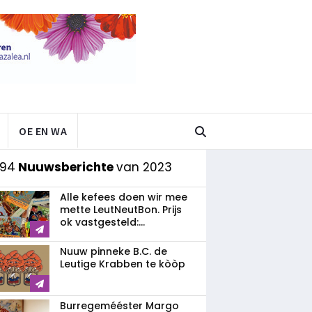
OE EN WA
 94
Nuuwsberichte
van 2023
Alle kefees doen wir mee
mette LeutNeutBon. Prijs
ok vastgesteld:...
Nuuw pinneke B.C. de
Leutige Krabben te kòòp
Burregemééster Margo