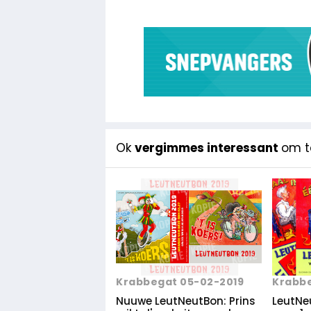
Ok
vergimmes interessant
om te
Krabbe
Krabbegat 05-02-2019
LeutNeu
Nuuwe LeutNeutBon: Prins