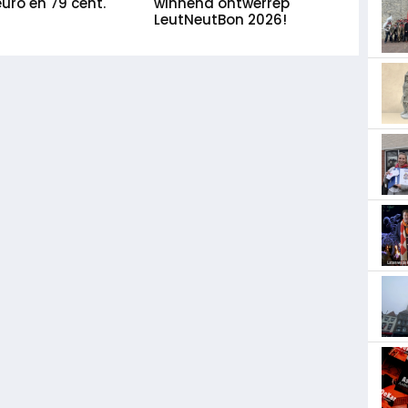
euro en 79 cent.
winnend ontwerrep
LeutNeutBon 2026!