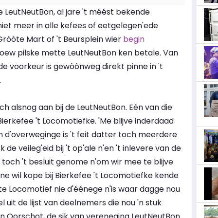
 LeutNeutBon, al jare 't méést bekende
et meer in alle kefees of eetgelegen'ede
Gròòte Mart of 't Beursplein wier
begin
ew pilske mette LeutNeutBon ken betale. Van
de voorkeur is gewòònweg direkt pinne in 't
.
ch alsnog aan bij de LeutNeutBon. Eén van die
erkefee 't Locomotiefke. 'Me blijve inderdaad
n d'overweginge is 't feit datter toch meerdere
 veileg'eid bij 't op'ale n'en 't inlevere van de
toch 't besluit genome n'om wir mee te blijve
 wil kope bij Bierkefee 't Locomotiefke kende
te Locomotief nie d'éénege n'is waar dagge nou
uit de lijst van deelnemers die nou 'n stuk
van Oorschot, de sik van vereneging LeutNeutBon