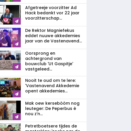
Afgetreeje voorzitter Ad
Hack bedankt vor 22 jaar
voorzitterschap...
De Rektor Magniefekus
eddet nuuwe akkedemies
jaar van de Vastenavend...
Oorsprong en
achtergrond van
bouwclub 'Ut Gaspitje'
vastgeleed...
Nooit te oud om te lere:
'Vastenavend Akkedemie
opent akkedemies...
Mak oew kersebòòm nog
leuteger: De Peperbus è
nou z’n...
Petretboetsere tijdes de