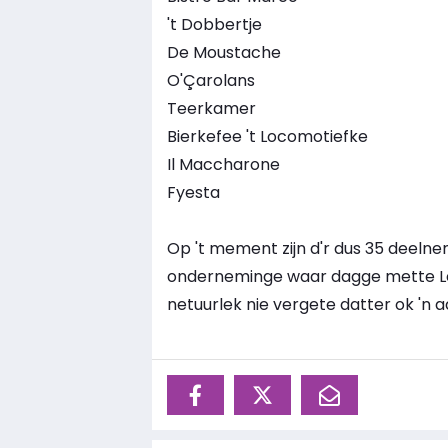
't Dobbertje
De Moustache
O'Çarolans
Teerkamer
Bierkefee 't Locomotiefke
Il Maccharone
Fyesta
Op 't mement zijn d'r dus 35 deelne
onderneminge waar dagge mette Le
netuurlek nie vergete datter ok 'n aa