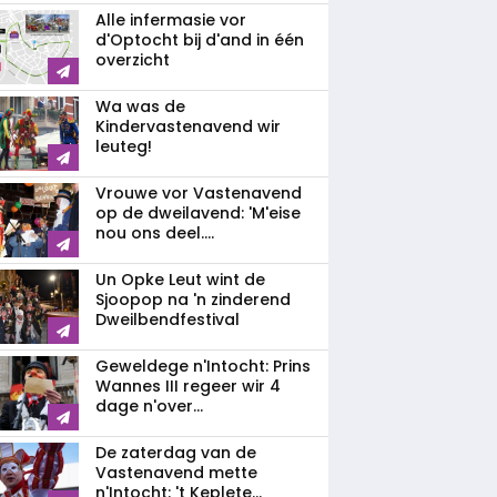
Alle infermasie vor
d'Optocht bij d'and in één
overzicht
Wa was de
Kindervastenavend wir
leuteg!
Vrouwe vor Vastenavend
op de dweilavend: 'M'eise
nou ons deel....
Un Opke Leut wint de
Sjoopop na 'n zinderend
Dweilbendfestival
Geweldege n'Intocht: Prins
Wannes III regeer wir 4
dage n'over...
De zaterdag van de
Vastenavend mette
n'Intocht: 't Keplete...