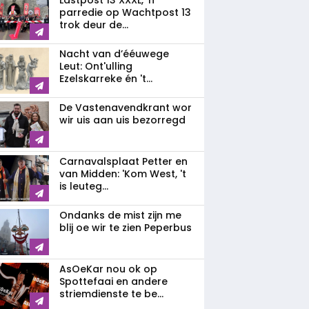
Lastpost 13 XXXL, 'n
parredie op Wachtpost 13
trok deur de...
Nacht van d’ééuwege
Leut: Ont'ulling
Ezelskarreke én 't...
De Vastenavendkrant wor
wir uis aan uis bezorregd
Carnavalsplaat Petter en
van Midden: 'Kom West, 't
is leuteg...
Ondanks de mist zijn me
blij oe wir te zien Peperbus
AsOeKar nou ok op
Spottefaai en andere
striemdienste te be...