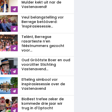
Mulder kekt uit nar de
Vastenavend!
Veul belangstelling vor
Berrege betòòverd:
'inspirasiesessie...
Telènt, Berregse
rasartieste n'en
fééstnummers gezocht
voor...
Oud Gròòtste Boer en oud
voorzitter Stichting
Vastenavend...
Efteling simbool vor
inspirasiesessie over de
Vastenavend
BioBest trefee zeker de
kommede drie jaar wir
trug in d'Optocht