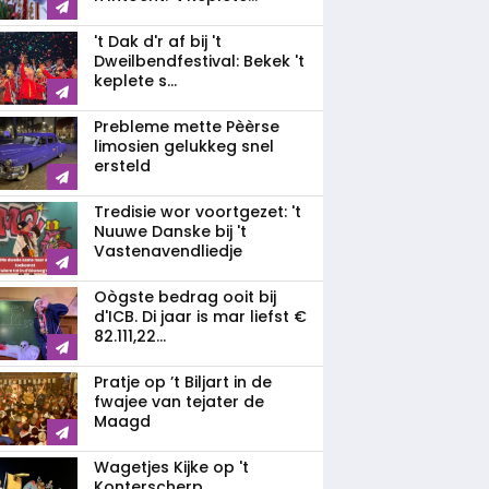
't Dak d'r af bij 't
Dweilbendfestival: Bekek 't
keplete s...
Prebleme mette Pèèrse
limosien gelukkeg snel
ersteld
Tredisie wor voortgezet: 't
Nuuwe Danske bij 't
Vastenavendliedje
Oògste bedrag ooit bij
d'ICB. Di jaar is mar liefst €
82.111,22...
Pratje op ’t Biljart in de
fwajee van tejater de
Maagd
Wagetjes Kijke op 't
Konterscherp