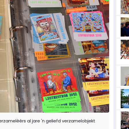
erzamelèèrs al jare 'n geliefd verzamelobjekt