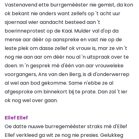
Vastenavend ette burrgemèèster nie gemist, da kon
ok bekant nie anders want zellefs op 't acht uur
sjoernaal wier aandacht besteed aan 't
boerinneprotest op de Kaai. Mulder val d'op da
mense aar dèèr op aanspreke en vast nie op de
leste plek om dasse zellef ok vrouw is, mar ze vin 't
nog nie aan aar om dèèr nou al 'n uitspraak over te
doen. In 'n gesprek mè d'één van aar vrouweleke
voorgangers, Ans van den Berg, is di d'onderwerrep
al wel aan bod gekomme. Same n'ebbe ze al
afgesproke om binnekort bij te prate. Dan zal 't ier
ok nog wel over gaan.
Ellef Ellef
Oe datte nuuwe burregemééster straks mè d'Ellef
Ellef verkleed ga wit ze nog nie presies. Gelukkeg