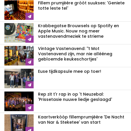
Fillem prumjèère gròòt suukses: 'Geniete
totte leste tel'
Krabbegatse Brouwsels op Spotify en
Apple Music. Nouw nog meer
vastenavendmeziek te strieme
Vintage Vastenavend: ''t Mot
Vastenavend zijn, mar nie allééneg
gebloemde keukeschortjes'
Euse tijdkapsule mee op toer!
Rep zit t'r rap in op 't Neuzebal:
'Prissetasie nuuwe liedje geslaagd'
Kaartverkòòp fillemprumjèère 'De Nacht
van Nar & Steketee' van start