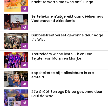
nacht te worre mè twee ont'ullinge
Sertefiekate n'uitgereikt aan déélnemers
Vastenavend Akkedemie
Dubbelstreetpereet gewonne deur Agge
t'Is Wist
Treuzelèèrs winne leste Slik en Leut
Tejater van Marijn en Marijke
Kop Steketee bij 't pliesieburo in ere
ersteld
27e Gròòt Berregs Diktee gewonne deur
Paul de Waal