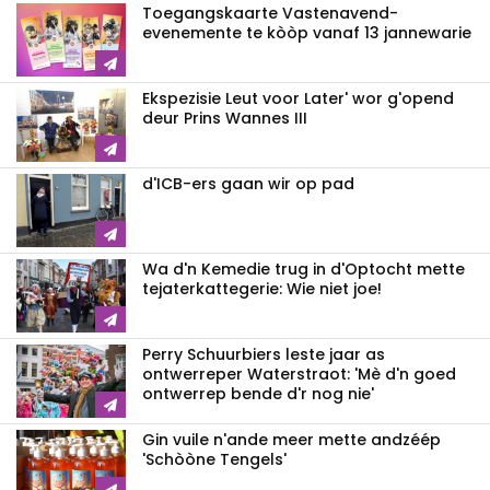
Toegangskaarte Vastenavend-
evenemente te kòòp vanaf 13 jannewarie
Ekspezisie Leut voor Later' wor g'opend
deur Prins Wannes III
d'ICB-ers gaan wir op pad
Wa d'n Kemedie trug in d'Optocht mette
tejaterkattegerie: Wie niet joe!
Perry Schuurbiers leste jaar as
ontwerreper Waterstraot: 'Mè d'n goed
ontwerrep bende d'r nog nie'
Gin vuile n'ande meer mette andzéép
'Schòòne Tengels'