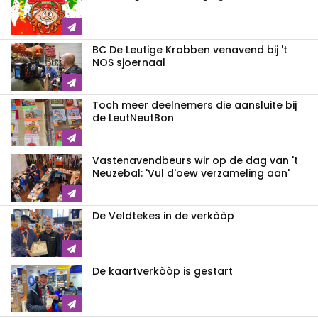
BC De Leutige Krabben venavend bij 't
NOS sjoernaal
Toch meer deelnemers die aansluite bij
de LeutNeutBon
Vastenavendbeurs wir op de dag van 't
Neuzebal: 'Vul d'oew verzameling aan'
De Veldtekes in de verkòòp
De kaartverkòòp is gestart