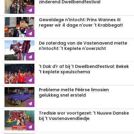
zinderend Dweilbendfestival
Geweldege n'Intocht: Prins Wannes III
regeer wir 4 dage n'over 't Krabbegat!
De zaterdag van de Vastenavend mette
n'Intocht: 't Keplete n'overzicht
't Dak d'r af bij 't Dweilbendfestival: Bekek
't keplete speulschema
Prebleme mette Pèèrse limosien
gelukkeg snel ersteld
Tredisie wor voortgezet: 't Nuuwe Danske
bij 't Vastenavendliedje