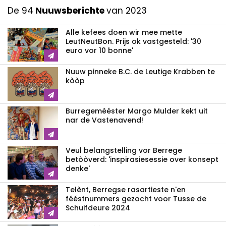
De 94
Nuuwsberichte
van 2023
Alle kefees doen wir mee mette
LeutNeutBon. Prijs ok vastgesteld: '30
euro vor 10 bonne'
Nuuw pinneke B.C. de Leutige Krabben te
kòòp
Burregemééster Margo Mulder kekt uit
nar de Vastenavend!
Veul belangstelling vor Berrege
betòòverd: 'inspirasiesessie over konsept
denke'
Telènt, Berregse rasartieste n'en
fééstnummers gezocht voor Tusse de
Schuifdeure 2024