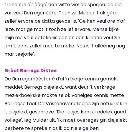
trane n'in d'r òòge' dan witte wel oe spesjaal da d'is
vor veul Berregenèère. Toch wil Mulder 't ok gère
zellef ervare oe datta gevoel is. 'Ge ken veul ore n'of
leze, mar ge mot 't toch zellef ervare. Mense kijke
mijn mè veul betekenis aan en dan kredde veul zin
om 't echt zellef mee te make. Nou is 't allééneg nog
mar teejorie'.
Gròòt Berregs Diktee
De Burregemééster è d'al 'n bietje kennis gemakt
meddet Berregs diejelekt, want deur 't verkrege
meziekboekske makte ze ok vaneiges kennis mette
Berregse taal. De Vastenavendliedjes zijn netuurlek in
't diejelekt geschreve. 'Die liedjes ken ik redelek goed
vollege', leg Mulder uit. 'Ik moet overeges gin diejelekt
perbere te spreke n'as ik da nie eige ben.