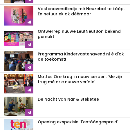
Vastenavendliedje mè Neuzebal te kòòp.
En netuurlek ok dèèrnaar
Ontwerrep nuuwe LeutNeutBon bekend
gemakt
Pregramma Kindervastenavend.nl è d'ok
de toekomst!
Mottes Ore kreg 'n nuuw sezoen: 'Me zijn
trug mè drie nuuwe ver'ale'
De Nacht van Nar & Steketee
Opening ekspezisie 'Tentòòngespreid'