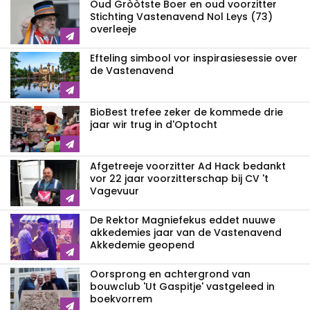
Oud Gròòtste Boer en oud voorzitter
Stichting Vastenavend Nol Leys (73)
overleeje
Efteling simbool vor inspirasiesessie over
de Vastenavend
BioBest trefee zeker de kommede drie
jaar wir trug in d'Optocht
Afgetreeje voorzitter Ad Hack bedankt
vor 22 jaar voorzitterschap bij CV 't
Vagevuur
De Rektor Magniefekus eddet nuuwe
akkedemies jaar van de Vastenavend
Akkedemie geopend
Oorsprong en achtergrond van
bouwclub 'Ut Gaspitje' vastgeleed in
boekvorrem