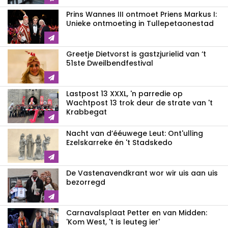
Prins Wannes III ontmoet Priens Markus I:
Unieke ontmoeting in Tullepetaonestad
Greetje Dietvorst is gastzjurielid van ‘t
51ste Dweilbendfestival
Lastpost 13 XXXL, 'n parredie op
Wachtpost 13 trok deur de strate van 't
Krabbegat
Nacht van d’ééuwege Leut: Ont'ulling
Ezelskarreke én 't Stadskedo
De Vastenavendkrant wor wir uis aan uis
bezorregd
Carnavalsplaat Petter en van Midden:
'Kom West, 't is leuteg ier'