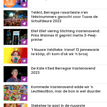
Telènt, Berregse rasartieste n'en
fééstnummers gezocht voor Tusse de
Schuifdeure 2023
Ellef Ellef viering Stichting Vastenavend:
Prins Wannes III geprint mette 3-Peej-
printer
't Nuuwe Veldteke: Vanaf 13 jannewarie
te kòòp, d'r kom d'ok wir 'n brosj
De Kale n'Eed Berregse Vastenavend
2023
Kommede Vastenavend edde wir 'n
LeutNeutBon, mar de bon is wel duurder
Steketee te gast in de nuuwste