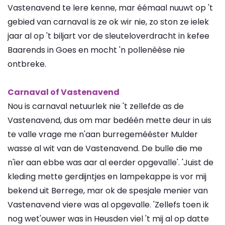
Vastenavend te lere kenne, mar éémaal nuuwt op 't
gebied van carnaval is ze ok wir nie, zo ston ze ielek
jaar al op 't biljart vor de sleuteloverdracht in kefee
Baarends in Goes en mocht 'n pollenèèse nie
ontbreke.
Carnaval of Vastenavend
Nou is carnaval netuurlek nie 't zellefde as de
Vastenavend, dus om mar bedéén mette deur in uis
te valle vrage me n'aan burregemééster Mulder
wasse al wit van de Vastenavend. De bulle die me
n'ier aan ebbe was aar al eerder opgevalle'. 'Juist de
kleding mette gerdijntjes en lampekappe is vor mij
bekend uit Berrege, mar ok de spesjale menier van
Vastenavend viere was al opgevalle. 'Zellefs toen ik
nog wet'ouwer was in Heusden viel 't mij al op datte