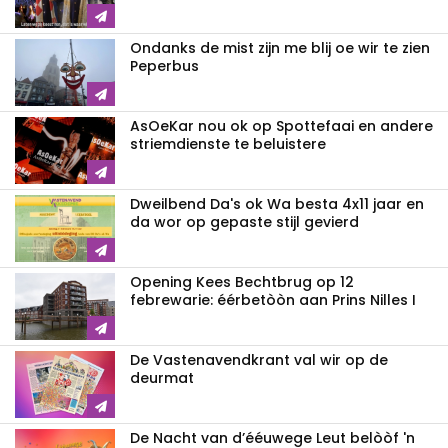
Ondanks de mist zijn me blij oe wir te zien
Peperbus
AsOeKar nou ok op Spottefaai en andere
striemdienste te beluistere
Dweilbend Da's ok Wa besta 4x11 jaar en
da wor op gepaste stijl gevierd
Opening Kees Bechtbrug op 12
febrewarie: éérbetòòn aan Prins Nilles I
De Vastenavendkrant val wir op de
deurmat
De Nacht van d’ééuwege Leut belòòf 'n