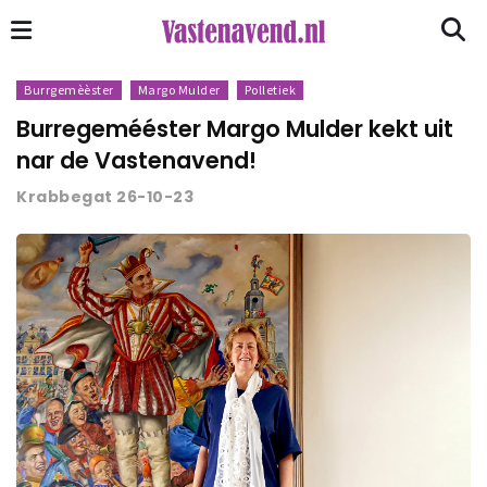
Burrgemèèster
Margo Mulder
Polletiek
Burregemééster Margo Mulder kekt uit
nar de Vastenavend!
Krabbegat 26-10-23