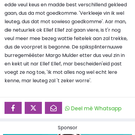
edde veul keus en madde best verschillend gekleed
gaan, dus da mot goedkomme. 'Verkleeje vin ik wel
leuteg, dus dat mot sowieso goedkomme'. Aar man,
die netuurlek ok Ellef Ellef zal gaan viere, is t'r nog
veul meer mee bezeg wattie feitelek aan zal trekke,
dus de voorpret is begonne. De spiksplinternuuwe
burregemééster Margo Mulder etter dus veul zin in
en kekt uit nar Ellef Ellef, mar bescheiden'eid past
voegt ze nog toe, 'Ik mot alles nog wel echt lere
kenne, mar leuteg zal 't zeker worre'.
Deel mè Whatsapp
Sponsor