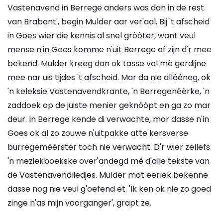
Vastenavend in Berrege anders was dan in de rest
van Brabant', begin Mulder aar ver'aal. Bij 't afscheid
in Goes wier die kennis al snel gròòter, want veul
mense n'in Goes komme n'uit Berrege of zijn d'r mee
bekend. Mulder kreeg dan ok tasse vol mè gerdijne
mee nar uis tijdes 't afscheid. Mar da nie allééneg, ok
'n keleksie Vastenavendkrante, 'n Berregenèèrke, 'n
zaddoek op de juiste menier geknòòpt en ga zo mar
deur. In Berrege kende di verwachte, mar dasse n'in
Goes ok al zo zouwe n'uitpakke atte kersverse
burregemèèrster toch nie verwacht. D'r wier zellefs
'n meziekboekske over'andegd mè d'alle tekste van
de Vastenavendliedjes. Mulder mot eerlek bekenne
dasse nog nie veul g'oefend et. 'Ik ken ok nie zo goed
zinge n'as mijn voorganger', grapt ze.