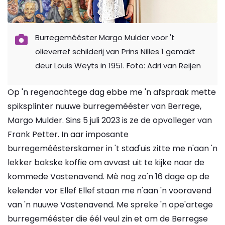
Burregemééster Margo Mulder voor 't
olieverref schilderij van Prins Nilles 1 gemakt
deur Louis Weyts in 1951. Foto: Adri van Reijen
Op 'n regenachtege dag ebbe me 'n afspraak mette
spiksplinter nuuwe burregemééster van Berrege,
Margo Mulder. Sins 5 juli 2023 is ze de opvolleger van
Frank Petter. In aar imposante
burregeméésterskamer in 't stad'uis zitte me n'aan 'n
lekker bakske koffie om avvast uit te kijke naar de
kommede Vastenavend. Mè nog zo'n 16 dage op de
kelender vor Ellef Ellef staan me n'aan 'n vooravend
van 'n nuuwe Vastenavend. Me spreke 'n ope'artege
burregemééster die éél veul zin et om de Berregse