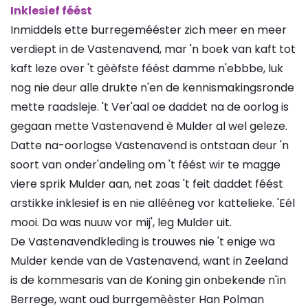
Inklesief féést
Inmiddels ette burregemééster zich meer en meer
verdiept in de Vastenavend, mar 'n boek van kaft tot
kaft leze over 't gèèfste féést damme n'ebbbe, luk
nog nie deur alle drukte n'en de kennismakingsronde
mette raadsleje. 't Ver'aal oe daddet na de oorlog is
gegaan mette Vastenavend è Mulder al wel geleze.
Datte na-oorlogse Vastenavend is ontstaan deur 'n
soort van onder'andeling om 't féést wir te magge
viere sprik Mulder aan, net zoas 't feit daddet féést
arstikke inklesief is en nie allééneg vor kattelieke. 'Eél
mooi. Da was nuuw vor mij', leg Mulder uit.
De Vastenavendkleding is trouwes nie 't enige wa
Mulder kende van de Vastenavend, want in Zeeland
is de kommesaris van de Koning gin onbekende n'in
Berrege, want oud burrgemèèster Han Polman