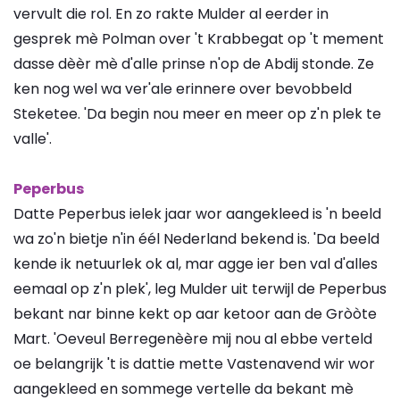
vervult die rol. En zo rakte Mulder al eerder in
gesprek mè Polman over 't Krabbegat op 't mement
dasse dèèr mè d'alle prinse n'op de Abdij stonde. Ze
ken nog wel wa ver'ale erinnere over bevobbeld
Steketee. 'Da begin nou meer en meer op z'n plek te
valle'.
Peperbus
Datte Peperbus ielek jaar wor aangekleed is 'n beeld
wa zo'n bietje n'in éél Nederland bekend is. 'Da beeld
kende ik netuurlek ok al, mar agge ier ben val d'alles
eemaal op z'n plek', leg Mulder uit terwijl de Peperbus
bekant nar binne kekt op aar ketoor aan de Gròòte
Mart. 'Oeveul Berregenèère mij nou al ebbe verteld
oe belangrijk 't is dattie mette Vastenavend wir wor
aangekleed en sommege vertelle da bekant mè