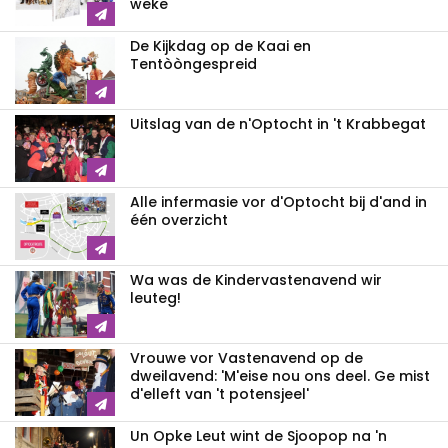
weke
De Kijkdag op de Kaai en
Tentòòngespreid
Uitslag van de n'Optocht in 't Krabbegat
Alle infermasie vor d'Optocht bij d'and in
één overzicht
Wa was de Kindervastenavend wir
leuteg!
Vrouwe vor Vastenavend op de
dweilavend: 'M'eise nou ons deel. Ge mist
d'elleft van 't potensjeel'
Un Opke Leut wint de Sjoopop na 'n