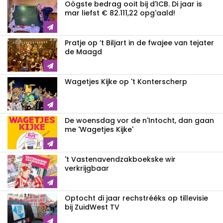
Oògste bedrag ooit bij d'ICB. Di jaar is
mar liefst € 82.111,22 opg'aald!
Pratje op ’t Biljart in de fwajee van tejater
de Maagd
Wagetjes Kijke op 't Konterscherp
De woensdag vor de n'Intocht, dan gaan
me 'Wagetjes Kijke'
't Vastenavendzakboekske wir
verkrijgbaar
Optocht di jaar rechstrééks op tillevisie
bij ZuidWest TV