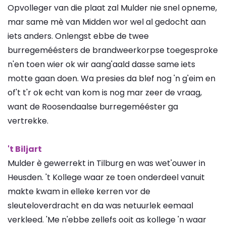
Opvolleger van die plaat zal Mulder nie snel opneme,
mar same mè van Midden wor wel al gedocht aan
iets anders. Onlengst ebbe de twee
burregeméésters de brandweerkorpse toegesproke
n'en toen wier ok wir aang'aald dasse same iets
motte gaan doen. Wa presies da blef nog 'n g'eim en
of't t'r ok echt van kom is nog mar zeer de vraag,
want de Roosendaalse burregemééster ga
vertrekke.
't Biljart
Mulder è gewerrekt in Tilburg en was wet'ouwer in
Heusden. 't Kollege waar ze toen onderdeel vanuit
makte kwam in elleke kerren vor de
sleuteloverdracht en da was netuurlek eemaal
verkleed. 'Me n'ebbe zellefs ooit as kollege 'n waar