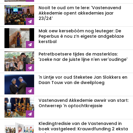
Nooit te oud om te lere: 'Vastenavend
Akkedemie opent akkedemies jaar
23/24'
Mak oew kersebòòm nog leuteger: De
Peperbus è nou z’n eigeste andgeblaze
kerstbal
Petretboetsere tijdes de masterklas:
'zoeke nar de juiste lijne n'en ver'oudinge'
'n Lintje vor oud Steketee Jan Slokkers en
Daan Touw van de dweilploeg
Vastenavend Akkedemie awwir van start:
Ontwerrep 'n optochtkrejasie
Kledingtredisie van de Vastenavend in
boek vastgeleed: Krauwdfunding 2 eksta