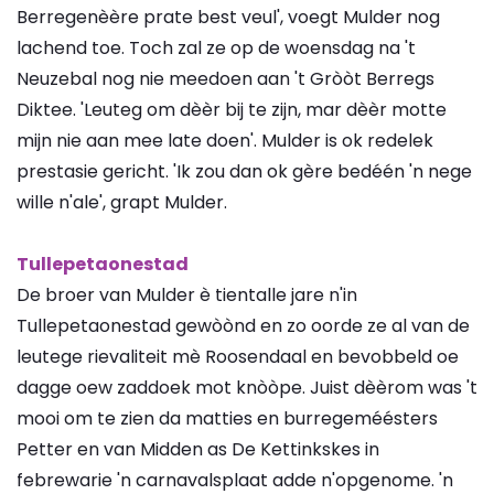
Berregenèère prate best veul', voegt Mulder nog
lachend toe. Toch zal ze op de woensdag na 't
Neuzebal nog nie meedoen aan 't Gròòt Berregs
Diktee. 'Leuteg om dèèr bij te zijn, mar dèèr motte
mijn nie aan mee late doen'. Mulder is ok redelek
prestasie gericht. 'Ik zou dan ok gère bedéén 'n nege
wille n'ale', grapt Mulder.
Tullepetaonestad
De broer van Mulder è tientalle jare n'in
Tullepetaonestad gewòònd en zo oorde ze al van de
leutege rievaliteit mè Roosendaal en bevobbeld oe
dagge oew zaddoek mot knòòpe. Juist dèèrom was 't
mooi om te zien da matties en burregeméésters
Petter en van Midden as De Kettinkskes in
febrewarie 'n carnavalsplaat adde n'opgenome. 'n