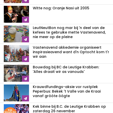
Witte nog: Oranje Nasi uit 2005
LeutNeutBon nog mar bij 'n deel van de
kefees te gebruike mette Vastenavend,
nie meer op de pleine
Vastenavend akkedemie organiseert
inspirasieavend want d'n Optocht kom t'r
wir aan
Bouwdag bij BC de Leutige Krabben:
'Alles draait wir as vanouds'
Krauwdfundings-aksie vor rustplek
Peperbus: Bekek 't Valle van de Kraai
vanaf gròòte òògte
Kek binne bij B.C. de Leutige Krabben op
zaterdag 26 nevember