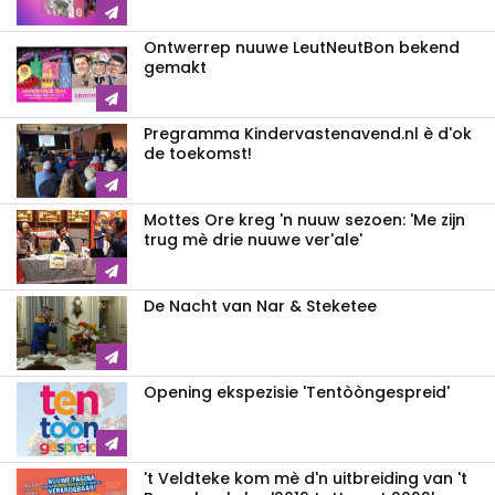
Ontwerrep nuuwe LeutNeutBon bekend
gemakt
Pregramma Kindervastenavend.nl è d'ok
de toekomst!
Mottes Ore kreg 'n nuuw sezoen: 'Me zijn
trug mè drie nuuwe ver'ale'
De Nacht van Nar & Steketee
Opening ekspezisie 'Tentòòngespreid'
't Veldteke kom mè d'n uitbreiding van 't