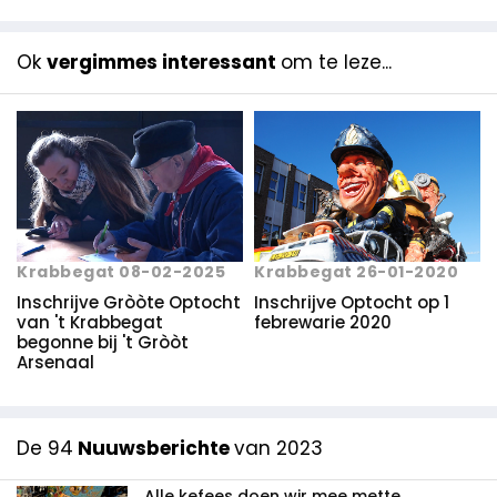
Ok
vergimmes interessant
om te leze...
Krabbegat 08-02-2025
Krabbegat 26-01-2020
Inschrijve Gròòte Optocht
Inschrijve Optocht op 1
van 't Krabbegat
febrewarie 2020
begonne bij 't Gròòt
Arsenaal
De 94
Nuuwsberichte
van 2023
Alle kefees doen wir mee mette