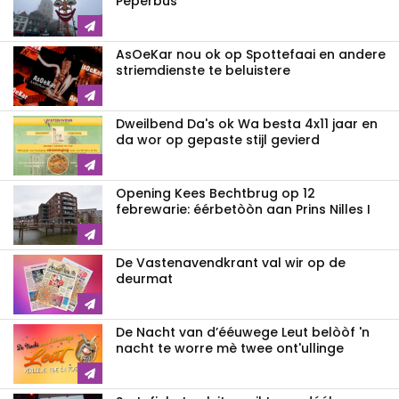
Peperbus
AsOeKar nou ok op Spottefaai en andere
striemdienste te beluistere
Dweilbend Da's ok Wa besta 4x11 jaar en
da wor op gepaste stijl gevierd
Opening Kees Bechtbrug op 12
febrewarie: éérbetòòn aan Prins Nilles I
De Vastenavendkrant val wir op de
deurmat
De Nacht van d’ééuwege Leut belòòf 'n
nacht te worre mè twee ont'ullinge