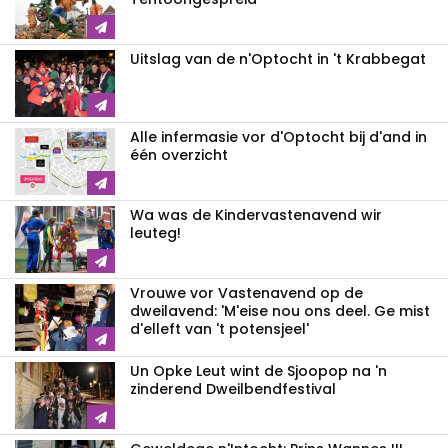
Uitslag van de n'Optocht in 't Krabbegat
Alle infermasie vor d'Optocht bij d'and in
één overzicht
Wa was de Kindervastenavend wir
leuteg!
Vrouwe vor Vastenavend op de
dweilavend: 'M'eise nou ons deel. Ge mist
d'elleft van 't potensjeel'
Un Opke Leut wint de Sjoopop na 'n
zinderend Dweilbendfestival