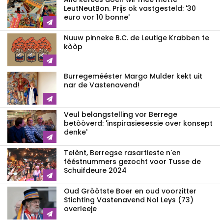
LeutNeutBon. Prijs ok vastgesteld: '30
euro vor 10 bonne'
Nuuw pinneke B.C. de Leutige Krabben te
kòòp
Burregemééster Margo Mulder kekt uit
nar de Vastenavend!
Veul belangstelling vor Berrege
betòòverd: 'inspirasiesessie over konsept
denke'
Telènt, Berregse rasartieste n'en
fééstnummers gezocht voor Tusse de
Schuifdeure 2024
Oud Gròòtste Boer en oud voorzitter
Stichting Vastenavend Nol Leys (73)
overleeje