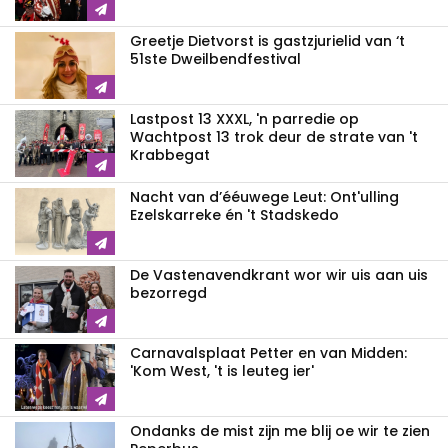
Greetje Dietvorst is gastzjurielid van ‘t
51ste Dweilbendfestival
Lastpost 13 XXXL, 'n parredie op
Wachtpost 13 trok deur de strate van 't
Krabbegat
Nacht van d’ééuwege Leut: Ont'ulling
Ezelskarreke én 't Stadskedo
De Vastenavendkrant wor wir uis aan uis
bezorregd
Carnavalsplaat Petter en van Midden:
'Kom West, 't is leuteg ier'
Ondanks de mist zijn me blij oe wir te zien