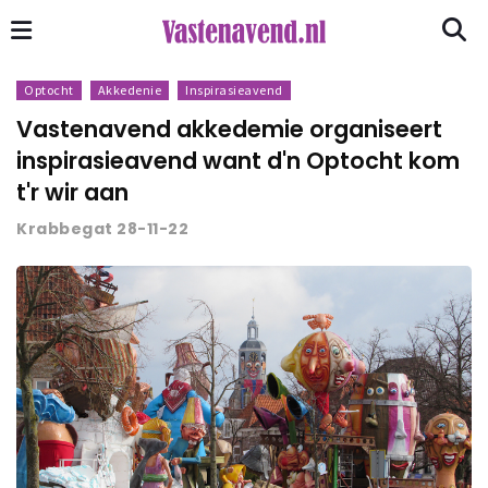
Optocht
Akkedenie
Inspirasieavend
Vastenavend akkedemie organiseert
inspirasieavend want d'n Optocht kom
t'r wir aan
Krabbegat 28-11-22