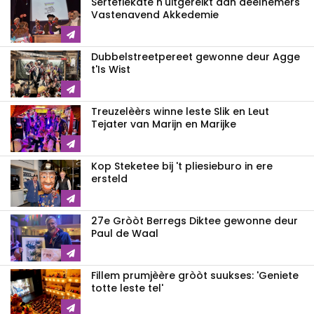
Sertefiekate n'uitgereikt aan déélnemers
Vastenavend Akkedemie
Dubbelstreetpereet gewonne deur Agge
t'Is Wist
Treuzelèèrs winne leste Slik en Leut
Tejater van Marijn en Marijke
Kop Steketee bij 't pliesieburo in ere
ersteld
27e Gròòt Berregs Diktee gewonne deur
Paul de Waal
Fillem prumjèère gròòt suukses: 'Geniete
totte leste tel'