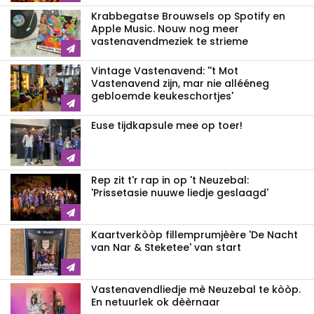
Krabbegatse Brouwsels op Spotify en
Apple Music. Nouw nog meer
vastenavendmeziek te strieme
Vintage Vastenavend: ''t Mot
Vastenavend zijn, mar nie allééneg
gebloemde keukeschortjes'
Euse tijdkapsule mee op toer!
Rep zit t'r rap in op 't Neuzebal:
'Prissetasie nuuwe liedje geslaagd'
Kaartverkòòp fillemprumjèère 'De Nacht
van Nar & Steketee' van start
Vastenavendliedje mè Neuzebal te kòòp.
En netuurlek ok dèèrnaar