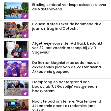
Efteling simbool vor inspirasiesessie over
de Vastenavend
BioBest trefee zeker de kommede drie
jaar wir trug in d'Optocht
Afgetreeje voorzitter Ad Hack bedankt
vor 22 jaar voorzitterschap bij CV 't
Vagevuur
De Rektor Magniefekus eddet nuuwe
akkedemies jaar van de Vastenavend
Akkedemie geopend
Oorsprong en achtergrond van
bouwclub 'Ut Gaspitje' vastgeleed in
boekvorrem
Nooit te oud om te lere: 'Vastenavend
Akkedemie opent akkedemies jaar
23/24'