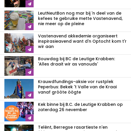
LeutNeutBon nog mar bij 'n deel van de
kefees te gebruike mette Vastenavend,
nie meer op de pleine
Vastenavend akkedemie organiseert
inspirasieavend want d'n Optocht kom t'r
wir aan
Bouwdag bij BC de Leutige Krabben:
'Alles draait wir as vanouds'
Krauwdfundings-aksie vor rustplek
Peperbus: Bekek 't Valle van de Kraai
vanaf gròòte òògte
Kek binne bij B.C. de Leutige Krabben op
zaterdag 26 nevember
Telènt, Berregse rasartieste n'en