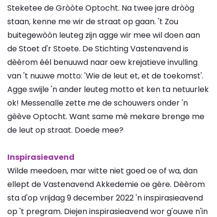
Steketee de Gròòte Optocht. Na twee jare dròòg
staan, kenne me wir de straat op gaan. 't Zou
buitegewòòn leuteg zijn agge wir mee wil doen aan
de Stoet d'r Stoete. De Stichting Vastenavend is
dèèrom éél benuuwd naar oew krejatieve invulling
van 't nuuwe motto: 'Wie de leut et, et de toekomst'.
Agge swijle 'n ander leuteg motto et ken ta netuurlek
ok! Messenalle zette me de schouwers onder 'n
gèève Optocht. Want same mè mekare brenge me
de leut op straat. Doede mee?
Inspirasieavend
Wilde meedoen, mar witte niet goed oe of wa, dan
ellept de Vastenavend Akkedemie oe gère. Dèèrom
sta d'op vrijdag 9 december 2022 'n inspirasieavend
op 't pregram. Diejen inspirasieavend wor g'ouwe n'in