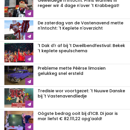
Geweldege n'Intocht: Prins Wannes III
regeer wir 4 dage n'over 't Krabbegat!
De zaterdag van de Vastenavend mette
n'Intocht: 't Keplete n'overzicht
't Dak d'r af bij 't Dweilbendfestival: Bekek
't keplete speulschema
Prebleme mette Pèèrse limosien
gelukkeg snel ersteld
Tredisie wor voortgezet: 't Nuuwe Danske
bij 't Vastenavendliedje
Oògste bedrag ooit bij d'ICB. Di jaar is
mar liefst € 82.111,22 opg'aald!