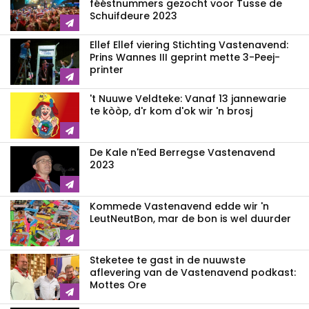
fééstnummers gezocht voor Tusse de
Schuifdeure 2023
Ellef Ellef viering Stichting Vastenavend:
Prins Wannes III geprint mette 3-Peej-
printer
't Nuuwe Veldteke: Vanaf 13 jannewarie
te kòòp, d'r kom d'ok wir 'n brosj
De Kale n'Eed Berregse Vastenavend
2023
Kommede Vastenavend edde wir 'n
LeutNeutBon, mar de bon is wel duurder
Steketee te gast in de nuuwste
aflevering van de Vastenavend podkast:
Mottes Ore