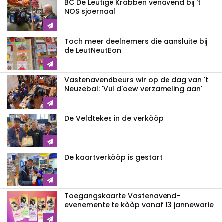
BC De Leutige Krabben venavend bij 't
NOS sjoernaal
Toch meer deelnemers die aansluite bij
de LeutNeutBon
Vastenavendbeurs wir op de dag van 't
Neuzebal: 'Vul d'oew verzameling aan'
De Veldtekes in de verkòòp
De kaartverkòòp is gestart
Toegangskaarte Vastenavend-
evenemente te kòòp vanaf 13 jannewarie