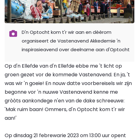
D'n Optocht kom t'r wir aan en dèèrom
organiseert de Vastenavend Akkedemie 'n
inspirasieavend over deelname aan d'Optocht
Op d'n Ellefde van d'n Ellefde ebbe me 't licht op
groen gezet vor de kommede Vastenavend. En ja, 't
was wir 'n goeie! En nouw datte voorbereisels wir zijn
begonne vor 'n nuuwe Vastenavend kenne me
gròòts aankondege n'en van de dake schreeuwe:
'Mak ruim baan! Ommers, d'n Optocht kom t'r wir
aan!'
Op dinsdag 21 febrewarie 2023 om 13:00 uur opent