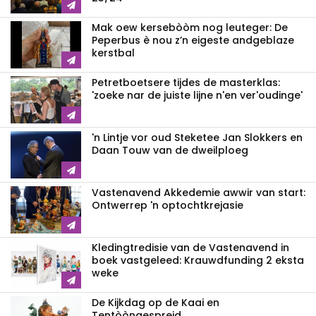
Mak oew kersebòòm nog leuteger: De
Peperbus è nou z’n eigeste andgeblaze
kerstbal
Petretboetsere tijdes de masterklas:
'zoeke nar de juiste lijne n'en ver'oudinge'
'n Lintje vor oud Steketee Jan Slokkers en
Daan Touw van de dweilploeg
Vastenavend Akkedemie awwir van start:
Ontwerrep 'n optochtkrejasie
Kledingtredisie van de Vastenavend in
boek vastgeleed: Krauwdfunding 2 eksta
weke
De Kijkdag op de Kaai en
Tentòòngespreid