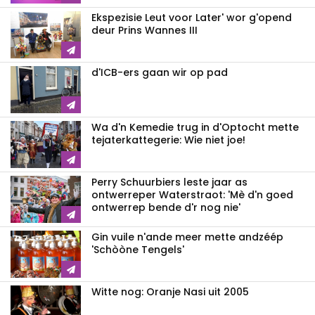
Ekspezisie Leut voor Later' wor g'opend
deur Prins Wannes III
d'ICB-ers gaan wir op pad
Wa d'n Kemedie trug in d'Optocht mette
tejaterkattegerie: Wie niet joe!
Perry Schuurbiers leste jaar as
ontwerreper Waterstraot: 'Mè d'n goed
ontwerrep bende d'r nog nie'
Gin vuile n'ande meer mette andzéép
'Schòòne Tengels'
Witte nog: Oranje Nasi uit 2005