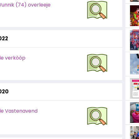
Wunnik (74) overleeje
2022
 de verkòòp
2020
de Vastenavend