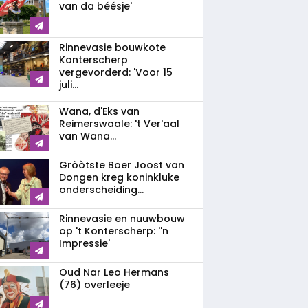
van da béésje'
Rinnevasie bouwkote
Konterscherp
vergevorderd: 'Voor 15
juli...
Wana, d'Eks van
Reimerswaale: 't Ver'aal
van Wana...
Gròòtste Boer Joost van
Dongen kreg koninkluke
onderscheiding...
Rinnevasie en nuuwbouw
op 't Konterscherp: ''n
Impressie'
Oud Nar Leo Hermans
(76) overleeje