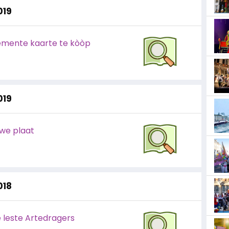
019
mente kaarte te kòòp
019
we plaat
018
de leste Artedragers