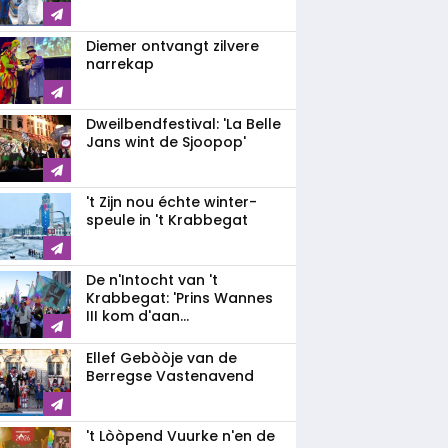
Diemer ontvangt zilvere
narrekap
Dweilbendfestival: 'La Belle
Jans wint de Sjoopop'
't Zijn nou échte winter-
speule in 't Krabbegat
De n'Intocht van 't
Krabbegat: 'Prins Wannes
III kom d'aan...
Ellef Gebòòje van de
Berregse Vastenavend
't Lòòpend Vuurke n'en de