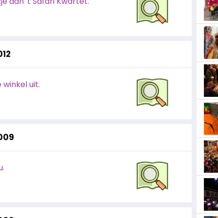
 aan 't Safari Kwartet.
012
winkel uit.
2009
u.