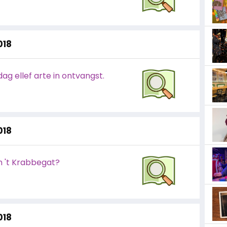
018
dag ellef arte in ontvangst.
018
in 't Krabbegat?
018