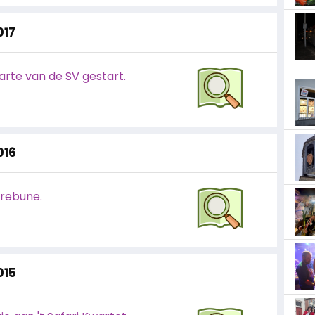
017
rte van de SV gestart.
016
Trebune.
015