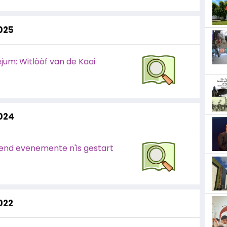
2025
ejum: Witlòòf van de Kaai
2024
end evenemente n'is gestart
2022