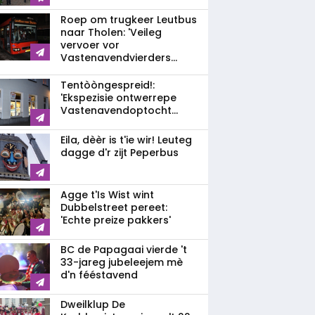
Roep om trugkeer Leutbus
naar Tholen: 'Veileg
vervoer vor
Vastenavendvierders...
Tentòòngespreid!:
'Ekspezisie ontwerrepe
Vastenavendoptocht...
Eila, dèèr is t'ie wir! Leuteg
dagge d'r zijt Peperbus
Agge t'Is Wist wint
Dubbelstreet pereet:
'Echte preize pakkers'
BC de Papagaai vierde 't
33-jareg jubeleejem mè
d'n fééstavend
Dweilklup De