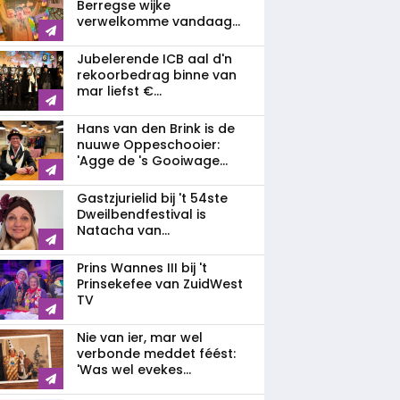
Berregse wijke
verwelkomme vandaag...
Jubelerende ICB aal d'n
rekoorbedrag binne van
mar liefst €...
Hans van den Brink is de
nuuwe Oppeschooier:
'Agge de 's Gooiwage...
Gastzjurielid bij 't 54ste
Dweilbendfestival is
Natacha van...
Prins Wannes III bij 't
Prinsekefee van ZuidWest
TV
Nie van ier, mar wel
verbonde meddet féést:
'Was wel evekes...