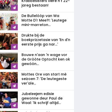
Krabbesisters viere n't 22-
jareg bestaan!
De Bullelòòp van Wa
Motte D'r Mee?!: 'Leutege
mini-marreton...
Drukte bij de
boekprizzetasie van 'En d'n
eerste prijs ga nar...'
Bouwe n'aan 'n wage vor
de Gròòte Optocht ken ok
gewòòn...
Mottes Ore van start mè
seizoen 7: 'De leutegeste
ver'ale...
Jubeleejem edisie
gewonne deur Paul de
Waal: 'Ik schrijf altijd...