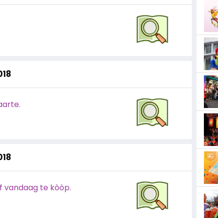
018
arte.
018
 vandaag te kòòp.