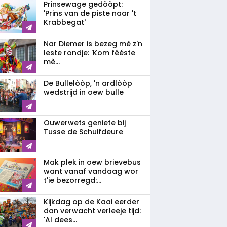
Prinsewage gedòòpt:
'Prins van de piste naar 't
Krabbegat'
Nar Diemer is bezeg mè z'n
leste rondje: 'Kom fééste
mè...
De Bullelòòp, 'n ardlòòp
wedstrijd in oew bulle
Ouwerwets geniete bij
Tusse de Schuifdeure
Mak plek in oew brievebus
want vanaf vandaag wor
t'ie bezorregd:...
Kijkdag op de Kaai eerder
dan verwacht verleeje tijd:
'Al dees...