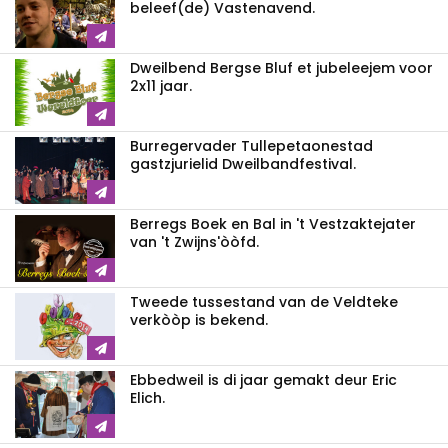
beleef(de) Vastenavend.
Dweilbend Bergse Bluf et jubeleejem voor
2x11 jaar.
Burregervader Tullepetaonestad
gastzjurielid Dweilbandfestival.
Berregs Boek en Bal in 't Vestzaktejater
van 't Zwijns'òòfd.
Tweede tussestand van de Veldteke
verkòòp is bekend.
Ebbedweil is di jaar gemakt deur Eric
Elich.