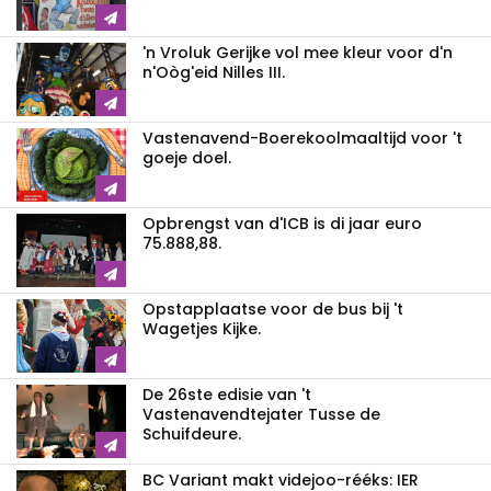
'n Vroluk Gerijke vol mee kleur voor d'n
n'Oòg'eid Nilles III.
Vastenavend-Boerekoolmaaltijd voor 't
goeje doel.
Opbrengst van d'ICB is di jaar euro
75.888,88.
Opstapplaatse voor de bus bij 't
Wagetjes Kijke.
De 26ste edisie van 't
Vastenavendtejater Tusse de
Schuifdeure.
BC Variant makt videjoo-rééks: IER