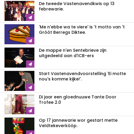
De tweede Vastenavendkwis op 13
febrewarie.
'Me n'ebbe wa te viere' is 't motto van 't
Gròòt Berregs Diktee.
De mappe n'en Sentebrieve zijn
uitgedeeld aan d'ICB-ers
Start Vastenavendvoorstelling 'Ei motte
nou's komme kijke!'.
Di jaar een gloednuuwe Tante Door
Trofee 2.0
Op 17 jannewarie wor gestart mette
Veldtekeverkòòp.