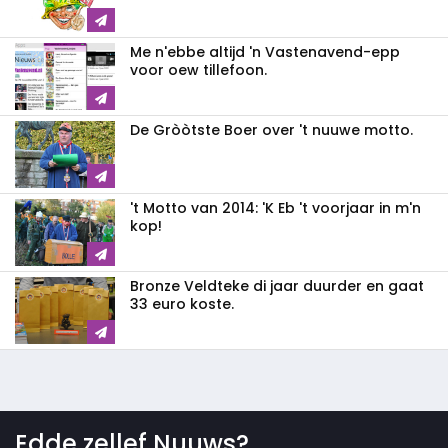
Me n'ebbe altijd 'n Vastenavend-epp
voor oew tillefoon.
De Gròòtste Boer over 't nuuwe motto.
't Motto van 2014: 'K Eb 't voorjaar in m'n
kop!
Bronze Veldteke di jaar duurder en gaat
33 euro koste.
Edde zellef Nuuws?