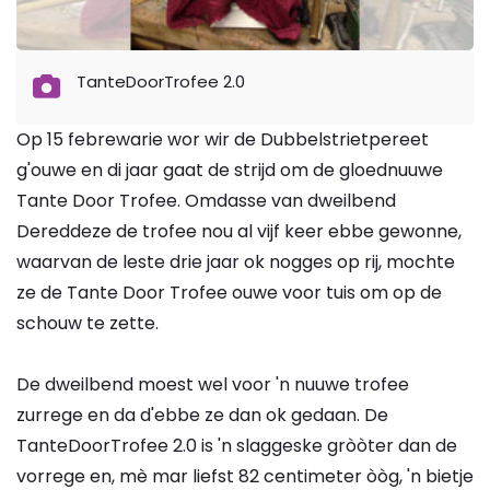
TanteDoorTrofee 2.0
Op 15 febrewarie wor wir de Dubbelstrietpereet
g'ouwe en di jaar gaat de strijd om de gloednuuwe
Tante Door Trofee. Omdasse van dweilbend
Dereddeze de trofee nou al vijf keer ebbe gewonne,
waarvan de leste drie jaar ok nogges op rij, mochte
ze de Tante Door Trofee ouwe voor tuis om op de
schouw te zette.
De dweilbend moest wel voor 'n nuuwe trofee
zurrege en da d'ebbe ze dan ok gedaan. De
TanteDoorTrofee 2.0 is 'n slaggeske gròòter dan de
vorrege en, mè mar liefst 82 centimeter òòg, 'n bietje