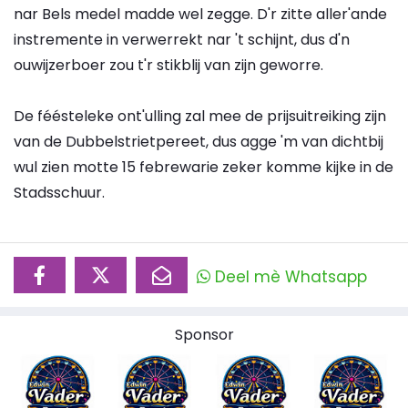
nar Bels medel madde wel zegge. D'r zitte aller'ande
instremente in verwerrekt nar 't schijnt, dus d'n
ouwijzerboer zou t'r stikblij van zijn geworre.
De féésteleke ont'ulling zal mee de prijsuitreiking zijn
van de Dubbelstrietpereet, dus agge 'm van dichtbij
wul zien motte 15 febrewarie zeker komme kijke in de
Stadsschuur.
Deel mè Whatsapp
Sponsor