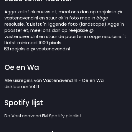
Agge zellef ok nuuws et, meel ons dan op reejaksie @
vastenavend.nl en stuur ok 'n foto mee in òòge
resolusie. 't Liefst 'n liggende foto (landscape) Agge 'n
pooster et, meel ons dan op reejaksie @
vastenavend.nl en stuur de pooster in òòge resolusie. 't
Liefst minimaal 1000 pixels
reejaksie @ vastenavend.nl
Oe en Wa
Alle uisregels van Vastenavend.nl - Oe en Wa
diskleemer V4.11
Spotify lijst
De Vastenavend.FM Spotify pleelist