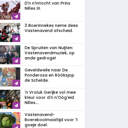
D'n n'Intocht van Prins
Nilles III.
3 Boerinnekes neme dees
Vastenavend afscheid.
De Spruiten van Nuijten:
Vastenavendmuziek, op
ande gedroge!
Geveldweile naar De
Ponderosa en Ròòksjop
de Schelde.
'n Vroluk Gerijke vol mee
kleur voor d'n n'Oòg'eid
Nilles...
Vastenavend-
Boerekoolmaaltijd voor 't
goeje doel.