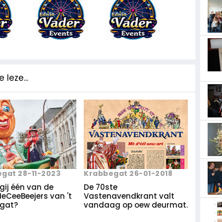
 leze...
gat 28-11-2023
Krabbegat 26-01-2018
gij één van de
De 70ste
IeCeeBeejers van 't
Vastenavendkrant valt
gat?
vandaag op oew deurmat.