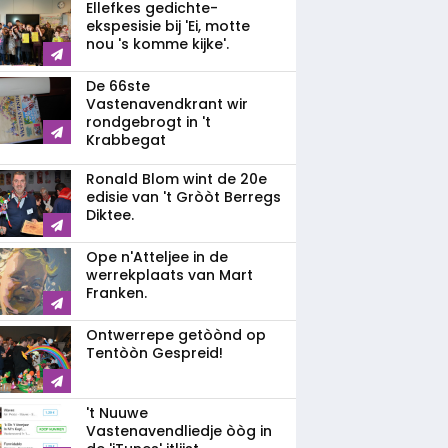
Ellefkes gedichte-
ekspesisie bij 'Ei, motte
nou 's komme kijke'.
De 66ste
Vastenavendkrant wir
rondgebrogt in 't
Krabbegat
Ronald Blom wint de 20e
edisie van 't Gròòt Berregs
Diktee.
Ope n'Atteljee in de
werrekplaats van Mart
Franken.
Ontwerrepe getòònd op
Tentòòn Gespreid!
't Nuuwe
Vastenavendliedje òòg in