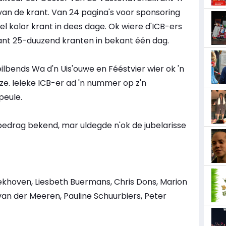
n van de krant. Van 24 pagina's voor sponsoring
el kolor krant in dees dage. Ok wiere d'ICB-ers
ant 25-duuzend kranten in bekant één dag.
bends Wa d'n Uis'ouwe en Fééstvier wier ok 'n
ze. Ieleke ICB-er ad 'n nummer op z'n
peule.
 bedrag bekend, mar uldegde n'ok de jubelarisse
khoven, Liesbeth Buermans, Chris Dons, Marion
van der Meeren, Pauline Schuurbiers, Peter