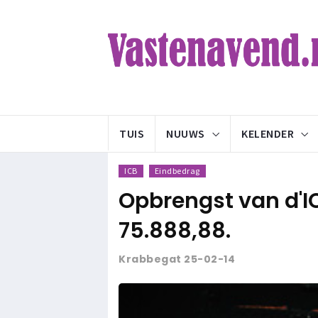
TUIS
NUUWS
KELENDER
ICB
Eindbedrag
Opbrengst van d'IC
75.888,88.
Krabbegat 25-02-14