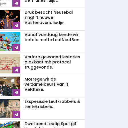
de 'iTunes' itlijst.
Druk bezocht Neuzebal
zingt 't nuuwe
Vastenavendliedje.
Vanaf vandaag kende wir
betale mette LeutNeutBon.
Verlore gewaand iestories
plakkaat mè protocol
truggevonde.
Morrege wir de
verzamelbeurs van 't
Veldteke.
Ekspesissie Leutkrabbels &
Lentekriebels.
Dweilbend Leutig Spul gif