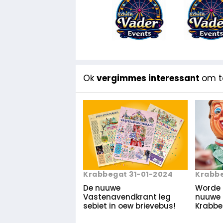
Ok
vergimmes interessant
om te
Krabbegat 31-01-2024
Krabbe
De nuuwe
Worde 
Vastenavendkrant leg
nuuwe 
sebiet in oew brievebus!
Krabbe