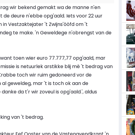
bedrag wir bekend gemakt wa de manne n'en
t de deure n'ebbe opg'aald. Iets voor 22 uur
n in Vestzaktejater 't Zwijns'òòfd om 't
ndeg te make. 'n Geweldege n'obrengst van de
r, want toen wier euro 77.777,77 opg'aald, mar
missie is netuurlek arstikke blij mè 't bedrag van
 Krabbe toch wir ruim gedoneerd vor de
 al geweldeg, mar 't is toch ok aan de
anke da t'r wir zoveul is opg'aald.', aldus
ng van 't bedrag.
ddakteur Eef Ooster van de Vastenavendkrant 'n