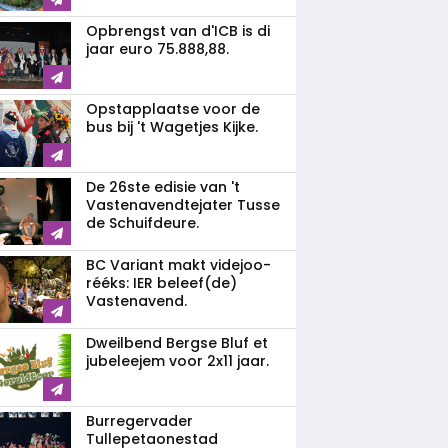
Opbrengst van d'ICB is di
jaar euro 75.888,88.
Opstapplaatse voor de
bus bij 't Wagetjes Kijke.
De 26ste edisie van 't
Vastenavendtejater Tusse
de Schuifdeure.
BC Variant makt videjoo-
rééks: IER beleef(de)
Vastenavend.
Dweilbend Bergse Bluf et
jubeleejem voor 2x11 jaar.
Burregervader
Tullepetaonestad