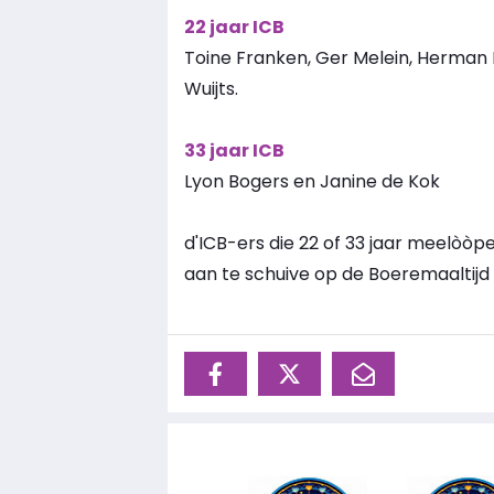
22 jaar ICB
Toine Franken, Ger Melein, Herman N
Wuijts.
33 jaar ICB
Lyon Bogers en Janine de Kok
d'ICB-ers die 22 of 33 jaar meelòòp
aan te schuive op de Boeremaaltij