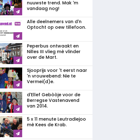
nuuwste trend. Mak 'm
vandaag nog!
Alle deelnemers van d'n
Optocht op oew tillefoon.
Peperbus ontwaakt en
Nilles III vlieg mè vlinder
over de Mart.
Sjooprijs voor 't eerst naar
'n vrouwebend: Nie te
Vermei(d)e.
d'Ellef Gebòòje voor de
Berregse Vastenavend
van 2014.
5 x 11 menute Leutradiejoo
mè Kees de Krab.