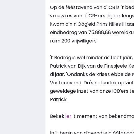
Op de fééstavend van d'ICB is 't 
vrouwkes van d'ICB-ers di jaar lengs
kwam d'n n'Oòg'eid Prins Nilles III aa
eindbedrag van 75.888,88 wereldku
ruim 200 vrijwilligers.
't Bedrag is wel minder as fleet jaa
Patrick van Dijk van de Finesjeele Ke
di jaar. 'Ondanks de krises ebbe de
Vastenavend. Da's netuurlek op zich
geweldege inzet van onze ICB'ers te d
Patrick.
Bekek
ier
't mement van bekendmaki
In 't begin van d'avend ield òòfdri