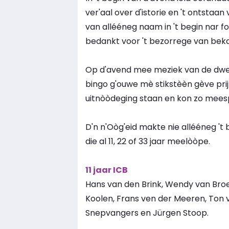
ver'aal over d'istorie en 't ontstaa
van allééneg naam in 't begin nar fo
bedankt voor 't bezorrege van bek
Op d'avend mee meziek van de dweil
bingo g'ouwe mè stikstèèn gève prij
uitnòòdeging staan en kon zo mees
D'n n'Oòg'eid makte nie allééneg 't
die al 11, 22 of 33 jaar meelòòpe.
11 jaar ICB
Hans van den Brink, Wendy van Broe
Koolen, Frans ven der Meeren, Ton 
Snepvangers en Jürgen Stoop.