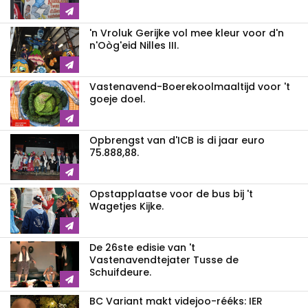
'n Vroluk Gerijke vol mee kleur voor d'n
n'Oòg'eid Nilles III.
Vastenavend-Boerekoolmaaltijd voor 't
goeje doel.
Opbrengst van d'ICB is di jaar euro
75.888,88.
Opstapplaatse voor de bus bij 't
Wagetjes Kijke.
De 26ste edisie van 't
Vastenavendtejater Tusse de
Schuifdeure.
BC Variant makt videjoo-rééks: IER