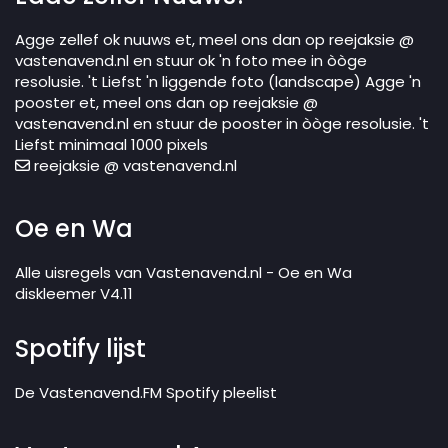
Agge zellef ok nuuws et, meel ons dan op reejaksie @
vastenavend.nl en stuur ok 'n foto mee in òòge
resolusie. 't Liefst 'n liggende foto (landscape) Agge 'n
pooster et, meel ons dan op reejaksie @
vastenavend.nl en stuur de pooster in òòge resolusie. 't
Liefst minimaal 1000 pixels
reejaksie @ vastenavend.nl
Oe en Wa
Alle uisregels van Vastenavend.nl - Oe en Wa
diskleemer V4.11
Spotify lijst
De Vastenavend.FM Spotify pleelist