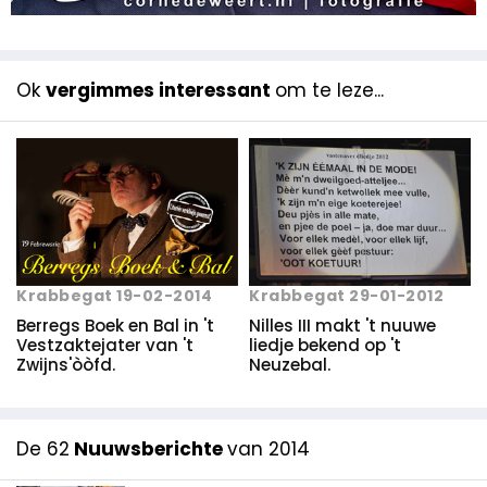
Ok
vergimmes interessant
om te leze...
Krabbegat 19-02-2014
Krabbegat 29-01-2012
Berregs Boek en Bal in 't
Nilles III makt 't nuuwe
Vestzaktejater van 't
liedje bekend op 't
Zwijns'òòfd.
Neuzebal.
De 62
Nuuwsberichte
van 2014