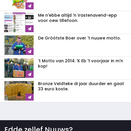
Me n'ebbe altijd 'n Vastenavend-epp
voor oew tillefoon.
De Gròòtste Boer over 't nuuwe motto.
't Motto van 2014: 'K Eb 't voorjaar in m'n
kop!
Bronze Veldteke di jaar duurder en gaat
33 euro koste.
Edde zellef Nuuws?