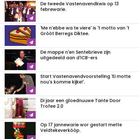
De tweede Vastenavendkwis op 13
febrewarie.
'Me n'ebbe wa te viere' is 't motto van 't
Gròòt Berregs Diktee.
De mappe n'en Sentebrieve zijn
uitgedeeld aan d'ICB-ers
Start Vastenavendvoorstelling 'Ei motte
nou's komme kijke!'.
Di jaar een gloednuuwe Tante Door
Trofee 2.0
Op 17 jannewarie wor gestart mette
Veldtekeverkòòp.