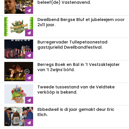
beleef(de) Vastenavend.
Dweilbend Bergse Bluf et jubeleejem voor
2x11 jaar.
Burregervader Tullepetaonestad
gastzjurielid Dweilbandfestival.
Berregs Boek en Bal in 't Vestzaktejater
van 't Zwijns'òòfd.
Tweede tussestand van de Veldteke
verkòòp is bekend.
Ebbedweil is di jaar gemakt deur Eric
Elich.