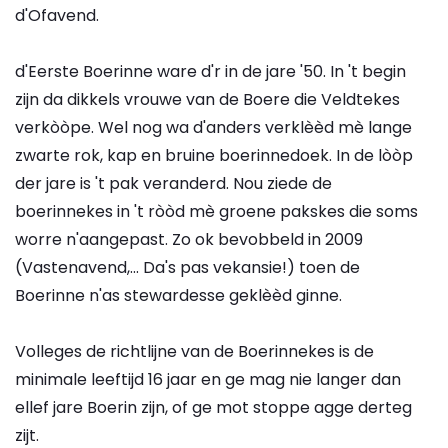
d'Ofavend.
d'Eerste Boerinne ware d'r in de jare '50. In 't begin
zijn da dikkels vrouwe van de Boere die Veldtekes
verkòòpe. Wel nog wa d'anders verklèèd mè lange
zwarte rok, kap en bruine boerinnedoek. In de lòòp
der jare is 't pak veranderd. Nou ziede de
boerinnekes in 't ròòd mè groene pakskes die soms
worre n'aangepast. Zo ok bevobbeld in 2009
(Vastenavend,... Da's pas vekansie!) toen de
Boerinne n'as stewardesse geklèèd ginne.
Volleges de richtlijne van de Boerinnekes is de
minimale leeftijd 16 jaar en ge mag nie langer dan
ellef jare Boerin zijn, of ge mot stoppe agge derteg
zijt.