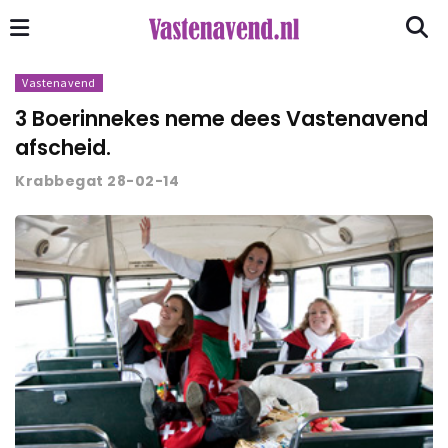
Vastenavend
3 Boerinnekes neme dees Vastenavend
afscheid.
Krabbegat 28-02-14