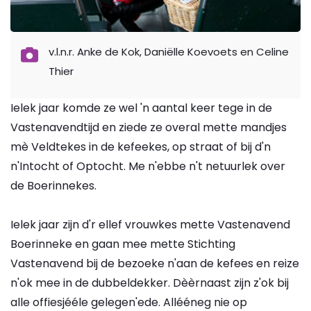
v.l.n.r. Anke de Kok, Daniëlle Koevoets en Celine
Thier
Ielek jaar komde ze wel 'n aantal keer tege in de
Vastenavendtijd en ziede ze overal mette mandjes
mè Veldtekes in de kefeekes, op straat of bij d'n
n'Intocht of Optocht. Me n'ebbe n't netuurlek over
de Boerinnekes.
Ielek jaar zijn d'r ellef vrouwkes mette Vastenavend
Boerinneke en gaan mee mette Stichting
Vastenavend bij de bezoeke n'aan de kefees en reize
n'ok mee in de dubbeldekker. Dèèrnaast zijn z'ok bij
alle offiesjééle gelegen'ede. Allééneg nie op