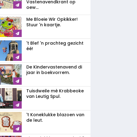
Vastenavendkrant op
oew...
Me Bloeie Wir Opkikker!
Stuur 'n kaartje.
't Blef 'n prachteg gezicht
éé!
De Kindervastenavend di
jaar in boekvorrem.
Tuisdweile mè Krabbeoke
van Leutig Spul.
't Koneklukke blazoen van
de leut.