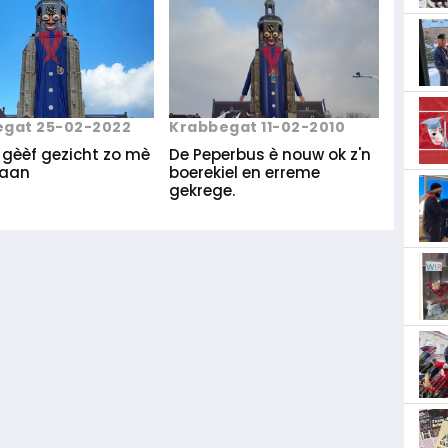
Krabbegat 11-02-2010
egat 25-02-2022
De Peperbus è nouw ok z'n
 gèèf gezicht zo mè
boerekiel en erreme
l aan
gekrege.