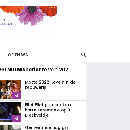
OE EN WA
 99
Nuuwsberichte
van 2021
Motto 2022: Leve n'in de
brouwerij!
Ellef Ellef ga deur in 'n
korte seremonie op 't
Bleekveldje
Geméénte è nog gin