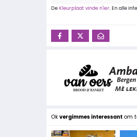
De
Kleurplaat vinde n'ier
. En alle i
Ok
vergimmes interessant
om te