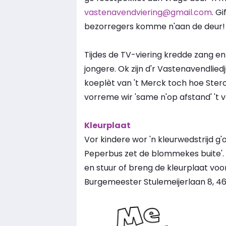
vastenavendviering@gmail.com
. G
bezorregers komme n'aan de deur! M
Tijdes de TV-viering kredde zang en
jongere. Ok zijn d'r Vastenavendliedj
koeplèt van 't Merck toch hoe Ster
vorreme wir 'same n'op afstand' 't
Kleurplaat
Vor kindere wor 'n kleurwedstrijd g'
Peperbus zet de blommekes buite'. K
en stuur of breng de kleurplaat voo
Burgemeester Stulemeijerlaan 8, 46