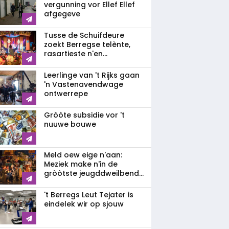
vergunning vor Ellef Ellef
afgegeve
Tusse de Schuifdeure
zoekt Berregse telènte,
rasartieste n'en...
Leerlinge van 't Rijks gaan
'n Vastenavendwage
ontwerrepe
Gròòte subsidie vor 't
nuuwe bouwe
Meld oew eige n'aan:
Meziek make n'in de
gròòtste jeugddweilbend...
't Berregs Leut Tejater is
eindelek wir op sjouw