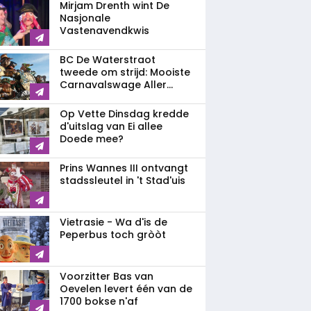
Mirjam Drenth wint De
Nasjonale
Vastenavendkwis
BC De Waterstraot
tweede om strijd: Mooiste
Carnavalswage Aller...
Op Vette Dinsdag kredde
d'uitslag van Ei allee
Doede mee?
Prins Wannes III ontvangt
stadssleutel in 't Stad'uis
Vietrasie - Wa d'is de
Peperbus toch gròòt
Voorzitter Bas van
Oevelen levert één van de
1700 bokse n'af