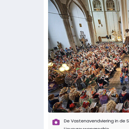
De Vastenavendviering in de S
Lievevrouweparochie