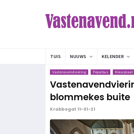
TUIS
NUUWS
KELENDER
Vastenavendviering
Peperbus
Kleurplaat
Vastenavendvierin
blommekes buite
Krabbegat 11-01-21