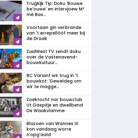
Trugkijk Tip: Doku 'Bouwe
be'ouwe' en intervjoew M²
mè Bas...
Voortaan gin verbrande
van 't errepellòòf meer bij
de Draak
ZuidWest TV zendt doku
over de Vastenavend­
bouwkultuur...
BC Variant wir trug in 't
bouwkot: 'Geweldeg om
wir te magge...
Zoektocht nar bouwclub
Ut Gaspitje en dweilbend
De Waakvlamme
Blazoen van Wannes III
kon vandaag worre
n'opg'aald