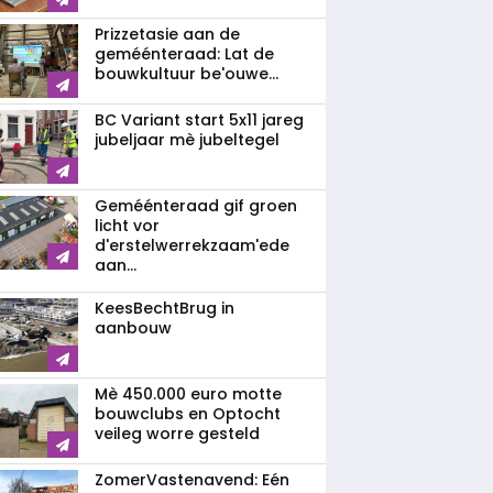
Prizzetasie aan de
geméénteraad: Lat de
bouwkultuur be'ouwe...
BC Variant start 5x11 jareg
jubeljaar mè jubeltegel
Geméénteraad gif groen
licht vor
d'erstelwerrekzaam'ede
aan...
KeesBechtBrug in
aanbouw
Mè 450.000 euro motte
bouwclubs en Optocht
veileg worre gesteld
ZomerVastenavend: Eén