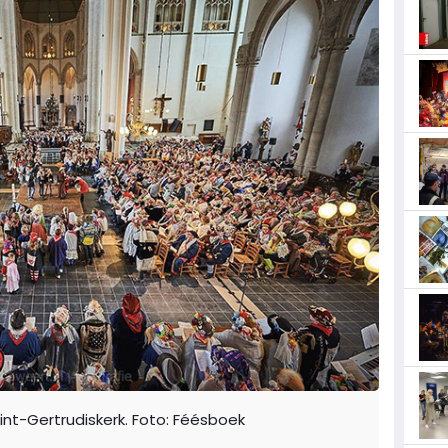
int-Gertrudiskerk. Foto: Féésboek