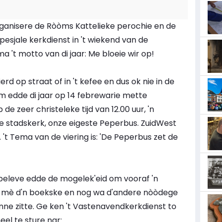
ganisere de Ròòms Kattelieke perochie en de
pesjale kerkdienst in 't wiekend van de
 't motto van di jaar: Me bloeie wir op!
rd op straat of in 't kefee en dus ok nie in de
om edde di jaar op 14 febrewarie mette
 zeer christeleke tijd van 12.00 uur, 'n
e stadskerk, onze eigeste Peperbus. ZuidWest
 't Tema van de viering is: 'De Peperbus zet de
beleve edde de mogelek'eid om vooraf 'n
e mè d'n boekske en nog wa d'andere nòòdege
nne zitte. Ge ken 't Vastenavendkerkdienst to
el te sture nar: