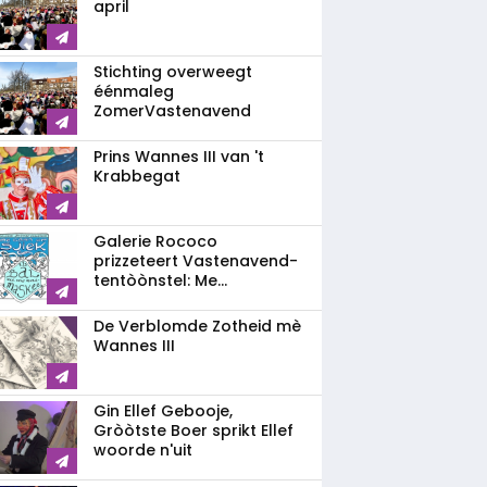
april
Stichting overweegt
éénmaleg
ZomerVastenavend
Prins Wannes III van 't
Krabbegat
Galerie Rococo
prizzeteert Vastenavend­
tentòònstel: Me...
De Verblomde Zotheid mè
Wannes III
Gin Ellef Gebooje,
Gròòtste Boer sprikt Ellef
woorde n'uit