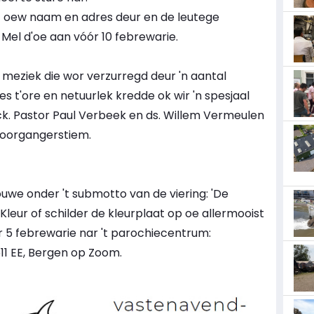
if oew naam en adres deur en de leutege
el d'oe aan vóór 10 febrewarie.
 meziek die wor verzurregd deur 'n aantal
es t'ore en netuurlek kredde ok wir 'n spesjaal
ck. Pastor Paul Verbeek en ds. Willem Vermeulen
 voorgangerstiem.
ouwe onder 't submotto van de viering: 'De
leur of schilder de kleurplaat op oe allermooist
r 5 febrewarie nar 't parochiecentrum:
11 EE, Bergen op Zoom.