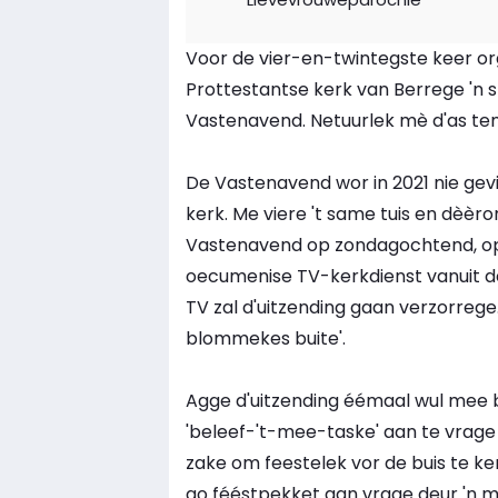
Voor de vier-en-twintegste keer or
Prottestantse kerk van Berrege 'n s
Vastenavend. Netuurlek mè d'as tema
De Vastenavend wor in 2021 nie gevie
kerk. Me viere 't same tuis en dèèr
Vastenavend op zondagochtend, op de
oecumenise TV-kerkdienst vanuit d
TV zal d'uitzending gaan verzorrege.
blommekes buite'.
Agge d'uitzending éémaal wul mee 
'beleef-'t-mee-taske' aan te vrag
zake om feestelek vor de buis te ke
go fééstpekket aan vrage deur 'n me