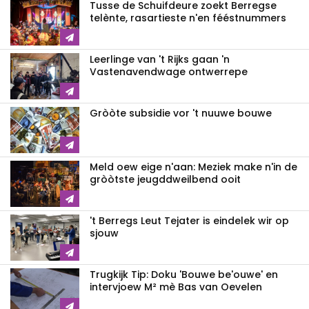
Tusse de Schuifdeure zoekt Berregse
telènte, rasartieste n'en fééstnummers
Leerlinge van 't Rijks gaan 'n
Vastenavendwage ontwerrepe
Gròòte subsidie vor 't nuuwe bouwe
Meld oew eige n'aan: Meziek make n'in de
gròòtste jeugddweilbend ooit
't Berregs Leut Tejater is eindelek wir op
sjouw
Trugkijk Tip: Doku 'Bouwe be'ouwe' en
intervjoew M² mè Bas van Oevelen