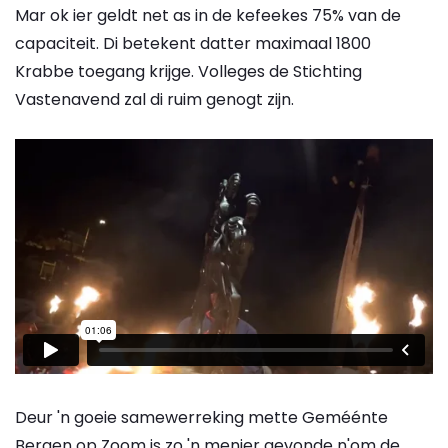
Mar ok ier geldt net as in de kefeekes 75% van de
capaciteit. Di betekent datter maximaal 1800
Krabbe toegang krijge. Volleges de Stichting
Vastenavend zal di ruim genogt zijn.
Deur 'n goeie samewerreking mette Geméénte
Bergen op Zoom is zo 'n menier gevonde n'om de