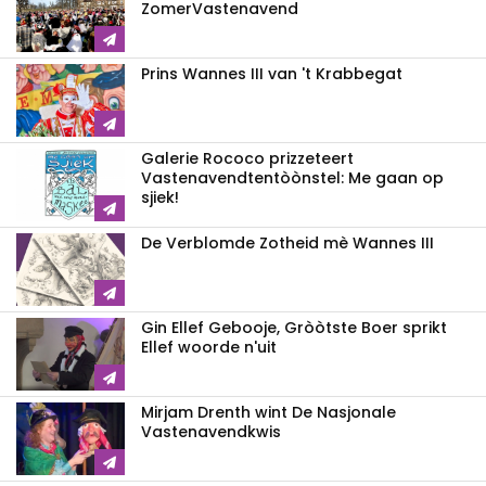
ZomerVastenavend
Prins Wannes III van 't Krabbegat
Galerie Rococo prizzeteert
Vastenavend­tentòònstel: Me gaan op
sjiek!
De Verblomde Zotheid mè Wannes III
Gin Ellef Gebooje, Gròòtste Boer sprikt
Ellef woorde n'uit
Mirjam Drenth wint De Nasjonale
Vastenavendkwis