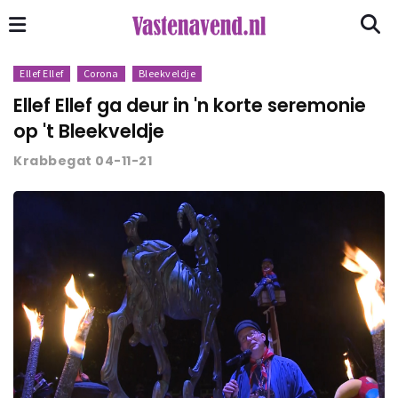
Ellef Ellef
Corona
Bleekveldje
Ellef Ellef ga deur in 'n korte seremonie
op 't Bleekveldje
Krabbegat 04-11-21