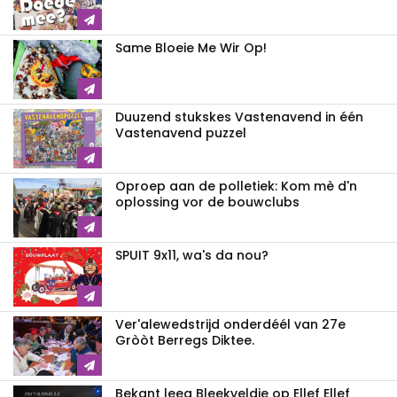
Same Bloeie Me Wir Op!
Duuzend stukskes Vastenavend in één
Vastenavend puzzel
Oproep aan de polletiek: Kom mè d'n
oplossing vor de bouwclubs
SPUIT 9x11, wa's da nou?
Ver'alewedstrijd onderdéél van 27e
Gròòt Berregs Diktee.
Bekant leeg Bleekveldje op Ellef Ellef