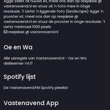
Agge zellef ok nuuws et, meel ons dan op reejaksie @
vastenavend.nl en stuur ok 'n foto mee in òòge
resolusie. 't Liefst 'n liggende foto (landscape) Agge 'n
pooster et, meel ons dan op reejaksie @
vastenavend.nl en stuur de pooster in òòge resolusie. 't
Liefst minimaal 1000 pixels
reejaksie @ vastenavend.nl
Oe en Wa
Alle uisregels van Vastenavend.nl - Oe en Wa
diskleemer V4.11
Spotify lijst
De Vastenavend.FM Spotify pleelist
Vastenavend App