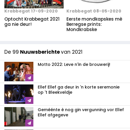
Krabbegat 17-09-2020
Krabbegat 08-05-2020
Optocht Krabbegat 2021
Eerste mondkapskes mè
ga nie deur!
Berregse prints:
Mondkrabske
De 99
Nuuwsberichte
van 2021
Motto 2022: Leve n'in de brouwerij!
Ellef Ellef ga deur in 'n korte seremonie
op 't Bleekveldje
Geméénte è nog gin vergunning vor Ellef
Ellef afgegeve