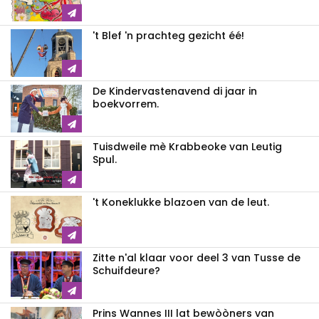
't Blef 'n prachteg gezicht éé!
De Kindervastenavend di jaar in
boekvorrem.
Tuisdweile mè Krabbeoke van Leutig
Spul.
't Koneklukke blazoen van de leut.
Zitte n'al klaar voor deel 3 van Tusse de
Schuifdeure?
Prins Wannes III lat bewòòners van