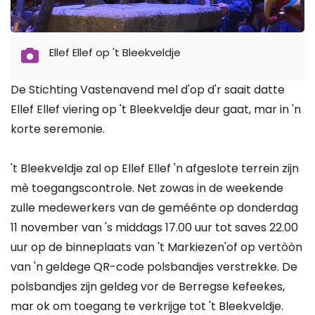
Ellef Ellef op 't Bleekveldje
De Stichting Vastenavend mel d'op d'r saait datte
Ellef Ellef viering op 't Bleekveldje deur gaat, mar in 'n
korte seremonie.
't Bleekveldje zal op Ellef Ellef 'n afgeslote terrein zijn
mè toegangscontrole. Net zowas in de weekende
zulle medewerkers van de geméénte op donderdag
11 november van 's middags 17.00 uur tot saves 22.00
uur op de binneplaats van 't Markiezen'of op vertòòn
van 'n geldege QR-code polsbandjes verstrekke. De
polsbandjes zijn geldeg vor de Berregse kefeekes,
mar ok om toegang te verkrijge tot 't Bleekveldje.