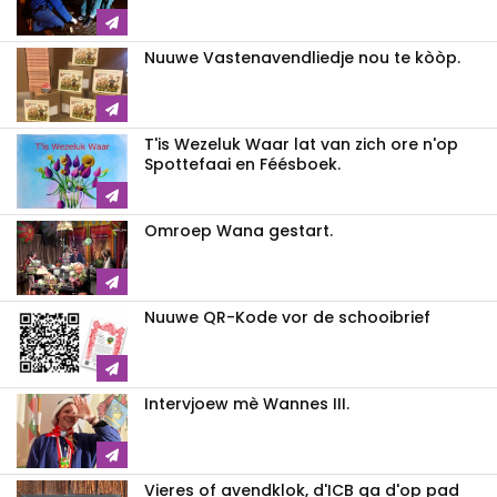
Nuuwe Vastenavendliedje nou te kòòp.
T'is Wezeluk Waar lat van zich ore n'op
Spottefaai en Féésboek.
Omroep Wana gestart.
Nuuwe QR-Kode vor de schooibrief
Intervjoew mè Wannes III.
Vieres of avendklok, d'ICB ga d'op pad