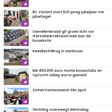
BC Variant start 5x11 jareg jubeljaar mè
jubeltegel
Geméénteraad gif groen licht vor
d'erstelwerrekzaam'ede aan de
bouwkote
KeesBechtBrug in aanbouw
Mè 450.000 euro motte bouwclubs en
Optocht veileg worre gesteld
ZomerVastenavend: Eén april
Stichting overweegt éénmaleg