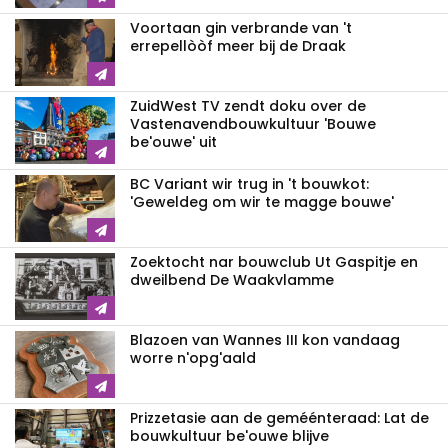
Voortaan gin verbrande van 't
errepellòòf meer bij de Draak
ZuidWest TV zendt doku over de
Vastenavend­bouwkultuur 'Bouwe
be'ouwe' uit
BC Variant wir trug in 't bouwkot:
'Geweldeg om wir te magge bouwe'
Zoektocht nar bouwclub Ut Gaspitje en
dweilbend De Waakvlamme
Blazoen van Wannes III kon vandaag
worre n'opg'aald
Prizzetasie aan de geméénteraad: Lat de
bouwkultuur be'ouwe blijve