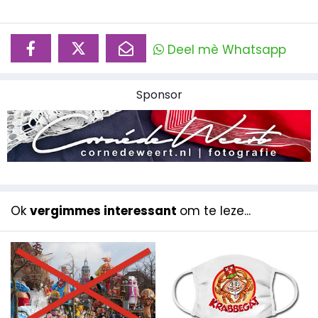
Deel mè Whatsapp
Sponsor
Ok
vergimmes interessant
om te leze...