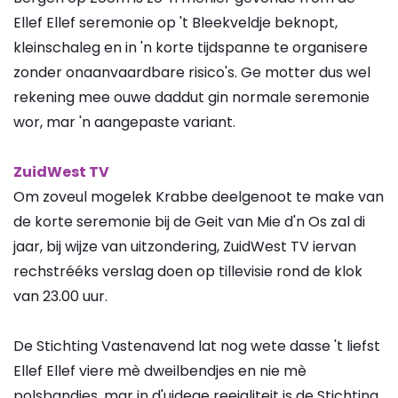
Ellef Ellef seremonie op 't Bleekveldje beknopt,
kleinschaleg en in 'n korte tijdspanne te organisere
zonder onaanvaardbare risico's. Ge motter dus wel
rekening mee ouwe daddut gin normale seremonie
wor, mar 'n aangepaste variant.
ZuidWest TV
Om zoveul mogelek Krabbe deelgenoot te make van
de korte seremonie bij de Geit van Mie d'n Os zal di
jaar, bij wijze van uitzondering, ZuidWest TV iervan
rechstrééks verslag doen op tillevisie rond de klok
van 23.00 uur.
De Stichting Vastenavend lat nog wete dasse 't liefst
Ellef Ellef viere mè dweilbendjes en nie mè
polsbandjes, mar in d'uidege reejaliteit is de Stichting