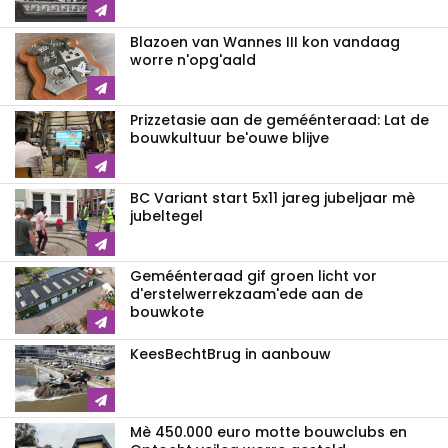
Blazoen van Wannes III kon vandaag
worre n'opg'aald
Prizzetasie aan de geméénteraad: Lat de
bouwkultuur be'ouwe blijve
BC Variant start 5x11 jareg jubeljaar mè
jubeltegel
Geméénteraad gif groen licht vor
d'erstelwerrekzaam'ede aan de
bouwkote
KeesBechtBrug in aanbouw
Mè 450.000 euro motte bouwclubs en