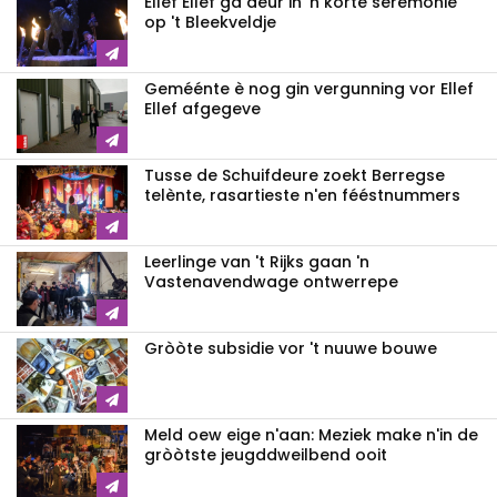
Ellef Ellef ga deur in 'n korte seremonie
op 't Bleekveldje
Geméénte è nog gin vergunning vor Ellef
Ellef afgegeve
Tusse de Schuifdeure zoekt Berregse
telènte, rasartieste n'en fééstnummers
Leerlinge van 't Rijks gaan 'n
Vastenavendwage ontwerrepe
Gròòte subsidie vor 't nuuwe bouwe
Meld oew eige n'aan: Meziek make n'in de
gròòtste jeugddweilbend ooit