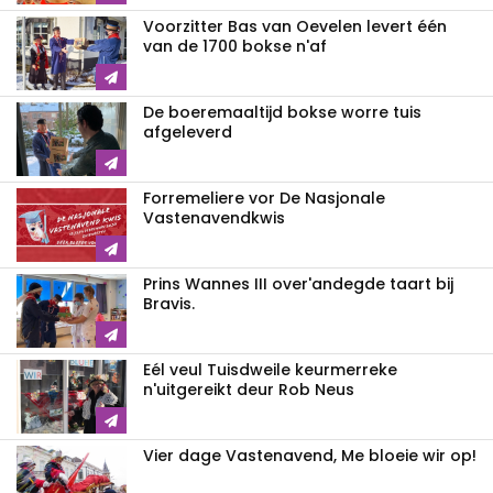
Voorzitter Bas van Oevelen levert één
van de 1700 bokse n'af
De boeremaaltijd bokse worre tuis
afgeleverd
Forremeliere vor De Nasjonale
Vastenavendkwis
Prins Wannes III over'andegde taart bij
Bravis.
Eél veul Tuisdweile keurmerreke
n'uitgereikt deur Rob Neus
Vier dage Vastenavend, Me bloeie wir op!