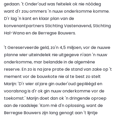
gedaan. 't Onder'oud was feitelek ok nie nòòdeg
want d'r zou ommers 'n nuuw onderkomme komme.
D'r lag 'n kant en klaar plan van de
konvenantpartners Stichting Vastenavend, Stichting
Hal-Wana en de Berregse Bouwers.
't Gereserveerde geld, zo'n 4,5 miljoen, vor de nuuwe
planne wier uiteindelek nie uitgegeve n'aan 'n nuuw
onderkomme, mar belandde in de algemène
reserve. En zo is na jare prate de stand van zake op 't
mement vor de bouwkote nie al te best zo stelt
Marijn: 'D'r wier al jare gin ouder'oud gepléégd en
vooralsnog is d'r ok gin nuuw onderkomme vor de
toekomst.' Marijn doet dan ok 'n dringende oproep
aan de raadsleje: 'Kom mè d'n oplossing, want de
Berregse Bouwers zijn lang genogt aan 't lijntje