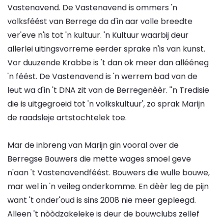
Vastenavend. De Vastenavend is ommers 'n
volksféést van Berrege da d'in aar volle breedte
ver'eve n'is tot 'n kultuur. 'n Kultuur waarbij deur
allerlei uitingsvorreme eerder sprake n'is van kunst.
Vor duuzende Krabbe is 't dan ok meer dan allééneg
'n féést. De Vastenavend is 'n werrem bad van de
leut wa d'in 't DNA zit van de Berregenèèr. ''n Tredisie
die is uitgegroeid tot 'n volkskultuur', zo sprak Marijn
de raadsleje artstochtelek toe.
Mar de inbreng van Marijn gin vooral over de
Berregse Bouwers die mette wages smoel geve
n'aan 't Vastenavendféést. Bouwers die wulle bouwe,
mar wel in 'n veileg onderkomme. En dèèr leg de pijn
want 't onder'oud is sins 2008 nie meer gepleegd.
Alleen 't nòòdzakeleke is deur de bouwclubs zellef