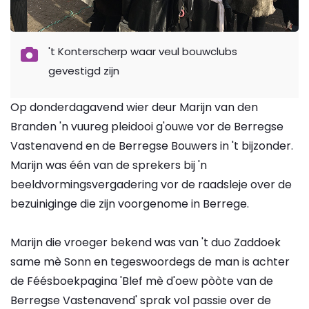
't Konterscherp waar veul bouwclubs
gevestigd zijn
Op donderdagavend wier deur Marijn van den
Branden 'n vuureg pleidooi g'ouwe vor de Berregse
Vastenavend en de Berregse Bouwers in 't bijzonder.
Marijn was één van de sprekers bij 'n
beeldvormingsvergadering vor de raadsleje over de
bezuiniginge die zijn voorgenome in Berrege.
Marijn die vroeger bekend was van 't duo Zaddoek
same mè Sonn en tegeswoordegs de man is achter
de Féésboekpagina 'Blef mè d'oew pòòte van de
Berregse Vastenavend' sprak vol passie over de