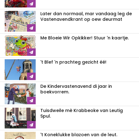
Later dan normaal, mar vandaag leg de
Vastenavendkrant op oew deurmat
Me Bloeie Wir Opkikker! Stuur 'n kaartje.
't Blef 'n prachteg gezicht éé!
De Kindervastenavend di jaar in
boekvorrem.
Tuisdweile mè Krabbeoke van Leutig
Spul.
't Koneklukke blazoen van de leut.