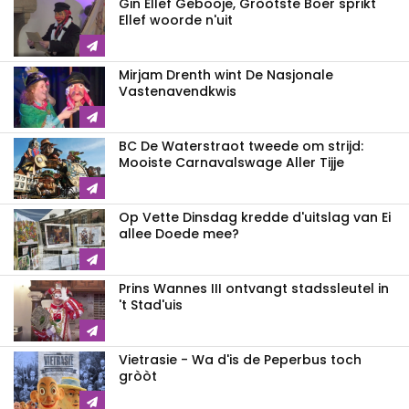
Gin Ellef Gebooje, Gròòtste Boer sprikt
Ellef woorde n'uit
Mirjam Drenth wint De Nasjonale
Vastenavendkwis
BC De Waterstraot tweede om strijd:
Mooiste Carnavalswage Aller Tijje
Op Vette Dinsdag kredde d'uitslag van Ei
allee Doede mee?
Prins Wannes III ontvangt stadssleutel in
't Stad'uis
Vietrasie - Wa d'is de Peperbus toch
gròòt