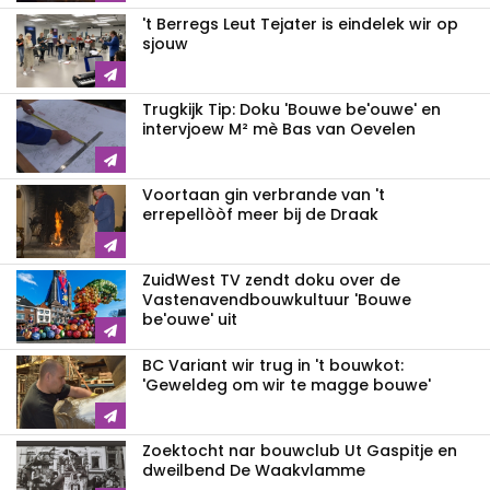
't Berregs Leut Tejater is eindelek wir op
sjouw
Trugkijk Tip: Doku 'Bouwe be'ouwe' en
intervjoew M² mè Bas van Oevelen
Voortaan gin verbrande van 't
errepellòòf meer bij de Draak
ZuidWest TV zendt doku over de
Vastenavend­bouwkultuur 'Bouwe
be'ouwe' uit
BC Variant wir trug in 't bouwkot:
'Geweldeg om wir te magge bouwe'
Zoektocht nar bouwclub Ut Gaspitje en
dweilbend De Waakvlamme