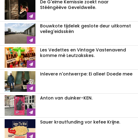
De G'eime Kemissie zoekt naar
Stééngèève Geveldweile.
Bouwkote tijdelek geslote deur uitkomst
veileg'eidsskèn
Les Vedettes en Vintage Vastenavend
komme mè Leutzakskes.
Inlevere n'ontwerrpe: Ei allee! Doede mee
Anton van duinker-KEN.
Sauer krautfunding vor kefee Krijne.