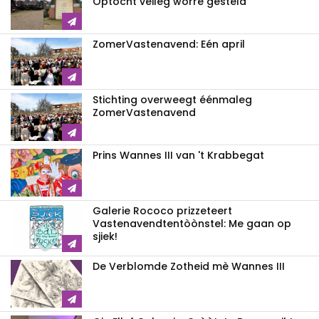
Optocht veileg worre gesteld
ZomerVastenavend: Eén april
Stichting overweegt éénmaleg
ZomerVastenavend
Prins Wannes III van 't Krabbegat
Galerie Rococo prizzeteert
Vastenavend­tentòònstel: Me gaan op
sjiek!
De Verblomde Zotheid mè Wannes III