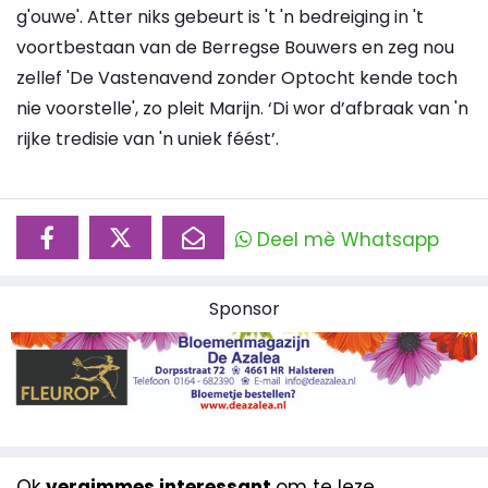
g'ouwe'. Atter niks gebeurt is 't 'n bedreiging in 't
voortbestaan van de Berregse Bouwers en zeg nou
zellef 'De Vastenavend zonder Optocht kende toch
nie voorstelle', zo pleit Marijn. ‘Di wor d’afbraak van 'n
rijke tredisie van 'n uniek féést’.
Deel mè Whatsapp
Sponsor
Ok
vergimmes interessant
om te leze...