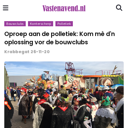
Bouwclubs
Konterscherp
Polletiek
Oproep aan de polletiek: Kom mè d'n
oplossing vor de bouwclubs
Krabbegat 26-11-20