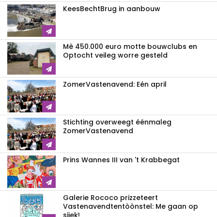
KeesBechtBrug in aanbouw
Mè 450.000 euro motte bouwclubs en
Optocht veileg worre gesteld
ZomerVastenavend: Eén april
Stichting overweegt éénmaleg
ZomerVastenavend
Prins Wannes III van 't Krabbegat
Galerie Rococo prizzeteert
Vastenavend­tentòònstel: Me gaan op
sjiek!