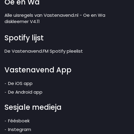
Oe en Wa
Alle uisregels van Vastenavend.nl - Oe en Wa
diskleemer V4.11
Spotify lijst
De Vastenavend.FM Spotify pleelist
Vastenavend App
De iOS app
De Android app
Sesjale medieja
Féésboek
Instegram