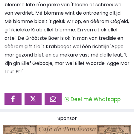
blomme late n'oe janke van 't lache of schreeuwe
van verdriet. Mè blomme wint de ontroering altijd.
Mè blomme bloeit 't geluk wir op, en dèèrom Oòg'eid,
gif ik ieleke Krab ellef blomme. En verruit ok ellef
arte'. De Gròòtste Boer is ok 'n man van tredisie en
dèèrom gift t'ie 't Krabbegat wel één richtlijn 'Agge
mar gezond blef, en ou mekare vast mè d'alle leut. 't
Zijn gin Ellef Gebooje, mar wel Ellef Woorde. Agge Mar
Leut Et!'
Deel mè Whatsapp
Sponsor