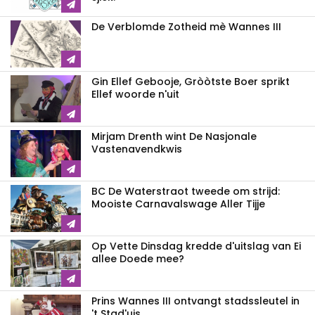
De Verblomde Zotheid mè Wannes III
Gin Ellef Gebooje, Gròòtste Boer sprikt
Ellef woorde n'uit
Mirjam Drenth wint De Nasjonale
Vastenavendkwis
BC De Waterstraot tweede om strijd:
Mooiste Carnavalswage Aller Tijje
Op Vette Dinsdag kredde d'uitslag van Ei
allee Doede mee?
Prins Wannes III ontvangt stadssleutel in
't Stad'uis