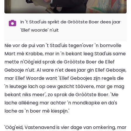
In 't Stad'uis sprikt de Gròòtste Boer dees jaar
'Ellef woorde' n'uit
Nie vor de pui van 't Stad'uis tegen'over 'n bomvolle
Mart mè Krabbe, mar in 'n bekant leeg Stad'uis same
mette n'Oòg'eid sprak de Gròòtste Boer de Ellef
Gebooje n'uit. Al ware n'et dees jaar gin Ellef Gebooje,
mar Ellef Woorde want 'Ellef Geboojes zijn regels die
'n leutege lach op oew gezicht tòòvere, mar ge mag
bekant niks meer', zo sprak de Gròòtste Boer. 'Me
lache allééneg mar achter 'n mondkapke en da's
lache as 'n boer mè kiespijn.'
'Oòg'eid, Vastenavend is vier dage van omkering, mar