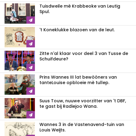
Tuisdweile mè Krabbeoke van Leutig
Spul.
't Koneklukke blazoen van de leut.
Zitte n'al klaar voor deel 3 van Tusse de
Schuifdeure?
Prins Wannes III lat bewòòners van
tanteLouise opbloeie mè tullep.
Suus Touw, nuuwe voorzitter van 't DBF,
te gast bij Radiejoo Wana.
Wannes 3 in de Vastenavend-tuin van
Louis Weijts.