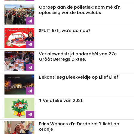
Oproep aan de polletiek: Kom mè d'n
oplossing vor de bouwclubs
SPUIT 9x11, wa's da nou?
Ver'alewedstrijd onderdéél van 27e
Gròòt Berregs Diktee.
Bekant leeg Bleekveldje op Ellef Ellef
't Veldteke van 2021.
Prins Wannes d'n Derde zet 't licht op
oranje