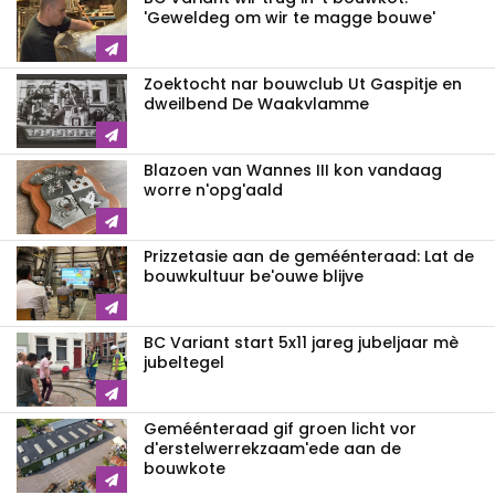
'Geweldeg om wir te magge bouwe'
Zoektocht nar bouwclub Ut Gaspitje en
dweilbend De Waakvlamme
Blazoen van Wannes III kon vandaag
worre n'opg'aald
Prizzetasie aan de geméénteraad: Lat de
bouwkultuur be'ouwe blijve
BC Variant start 5x11 jareg jubeljaar mè
jubeltegel
Geméénteraad gif groen licht vor
d'erstelwerrekzaam'ede aan de
bouwkote