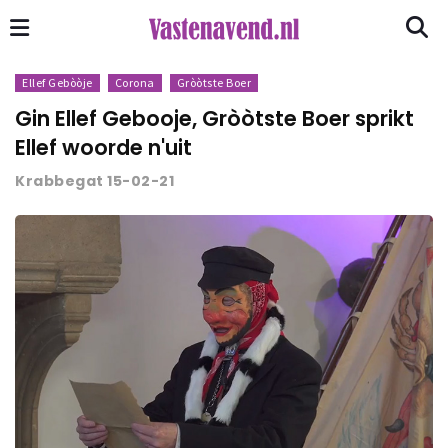
Ellef Gebòòje
Corona
Gròòtste Boer
Gin Ellef Gebooje, Gròòtste Boer sprikt
Ellef woorde n'uit
Krabbegat 15-02-21