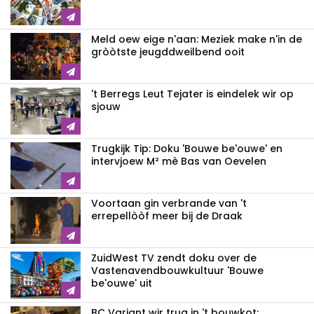
Meld oew eige n'aan: Meziek make n'in de
gròòtste jeugddweilbend ooit
't Berregs Leut Tejater is eindelek wir op
sjouw
Trugkijk Tip: Doku 'Bouwe be'ouwe' en
intervjoew M² mè Bas van Oevelen
Voortaan gin verbrande van 't
errepellòòf meer bij de Draak
ZuidWest TV zendt doku over de
Vastenavend­bouwkultuur 'Bouwe
be'ouwe' uit
BC Variant wir trug in 't bouwkot: