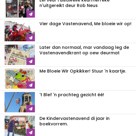
Eél veul Tuisdweile keurmerreke
n'uitgereikt deur Rob Neus
Vier dage Vastenavend, Me bloeie wir op!
Later dan normaal, mar vandaag leg de
Vastenavendkrant op oew deurmat
Me Bloeie Wir Opkikker! Stuur 'n kaartje.
't Blef 'n prachteg gezicht éé!
De Kindervastenavend di jaar in
boekvorrem.