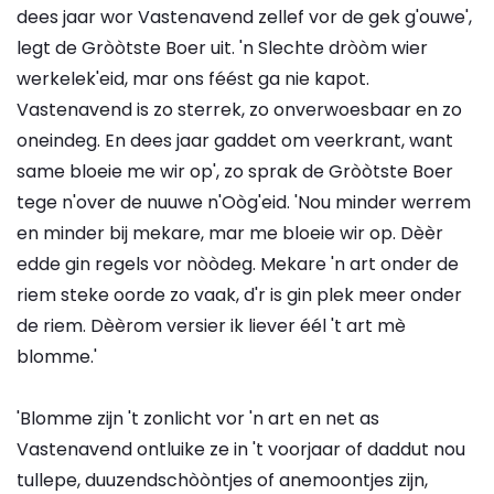
dees jaar wor Vastenavend zellef vor de gek g'ouwe',
legt de Gròòtste Boer uit. 'n Slechte dròòm wier
werkelek'eid, mar ons féést ga nie kapot.
Vastenavend is zo sterrek, zo onverwoesbaar en zo
oneindeg. En dees jaar gaddet om veerkrant, want
same bloeie me wir op', zo sprak de Gròòtste Boer
tege n'over de nuuwe n'Oòg'eid. 'Nou minder werrem
en minder bij mekare, mar me bloeie wir op. Dèèr
edde gin regels vor nòòdeg. Mekare 'n art onder de
riem steke oorde zo vaak, d'r is gin plek meer onder
de riem. Dèèrom versier ik liever éél 't art mè
blomme.'
'Blomme zijn 't zonlicht vor 'n art en net as
Vastenavend ontluike ze in 't voorjaar of daddut nou
tullepe, duuzendschòòntjes of anemoontjes zijn,