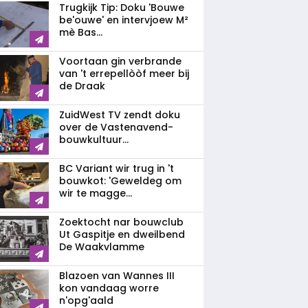
Trugkijk Tip: Doku 'Bouwe
be'ouwe' en intervjoew M²
mè Bas...
Voortaan gin verbrande
van 't errepellòòf meer bij
de Draak
ZuidWest TV zendt doku
over de Vastenavend­
bouwkultuur...
BC Variant wir trug in 't
bouwkot: 'Geweldeg om
wir te magge...
Zoektocht nar bouwclub
Ut Gaspitje en dweilbend
De Waakvlamme
Blazoen van Wannes III
kon vandaag worre
n'opg'aald