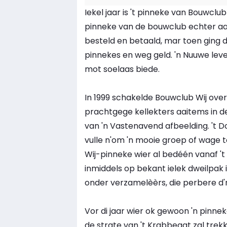
Iekel jaar is 't pinneke van Bouwclub
pinneke van de bouwclub echter aan 
besteld en betaald, mar toen ging d
pinnekes en weg geld. 'n Nuuwe lev
mot soelaas biede.
In 1999 schakelde Bouwclub Wij ov
prachtgege kellekters aaitems in d
van 'n Vastenavend afbeelding. 't Do
vulle n'om 'n mooie groep of wage 
Wij-pinneke wier al bedéén vanaf 't 
inmiddels op bekant ielek dweilpak i
onder verzamelèèrs, die perbere d'r
Vor di jaar wier ok gewoon 'n pinn
de strate van 't Krabbegat zal tre