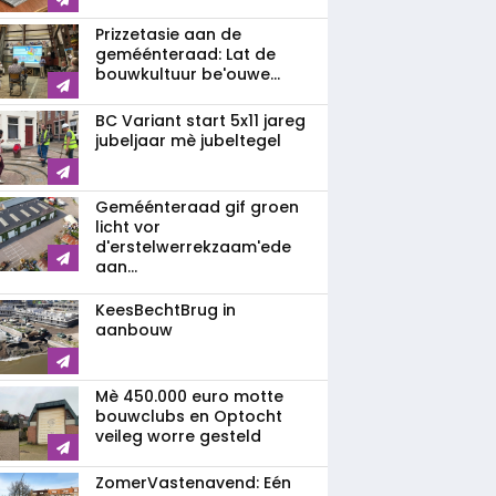
Prizzetasie aan de
geméénteraad: Lat de
bouwkultuur be'ouwe...
BC Variant start 5x11 jareg
jubeljaar mè jubeltegel
Geméénteraad gif groen
licht vor
d'erstelwerrekzaam'ede
aan...
KeesBechtBrug in
aanbouw
Mè 450.000 euro motte
bouwclubs en Optocht
veileg worre gesteld
ZomerVastenavend: Eén