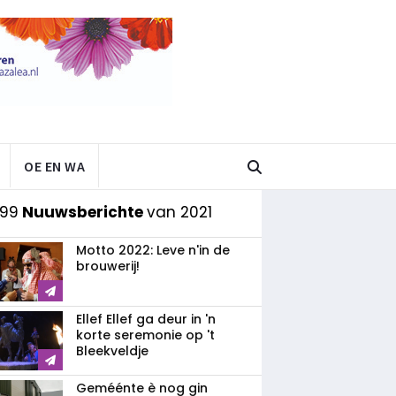
OE EN WA
 99
Nuuwsberichte
van 2021
Motto 2022: Leve n'in de
brouwerij!
Ellef Ellef ga deur in 'n
korte seremonie op 't
Bleekveldje
Geméénte è nog gin