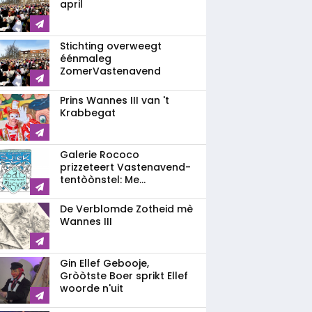
april
Stichting overweegt
éénmaleg
ZomerVastenavend
Prins Wannes III van 't
Krabbegat
Galerie Rococo
prizzeteert Vastenavend­
tentòònstel: Me...
De Verblomde Zotheid mè
Wannes III
Gin Ellef Gebooje,
Gròòtste Boer sprikt Ellef
woorde n'uit