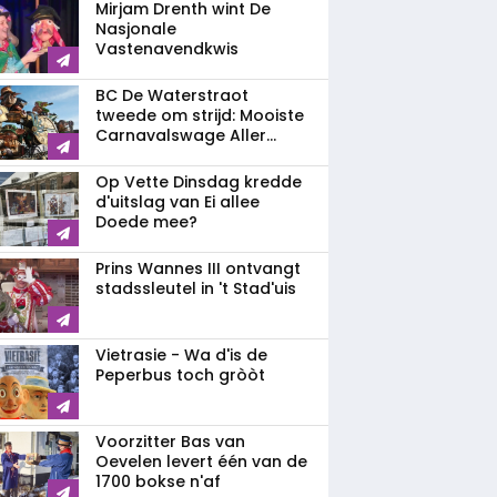
Mirjam Drenth wint De
Nasjonale
Vastenavendkwis
BC De Waterstraot
tweede om strijd: Mooiste
Carnavalswage Aller...
Op Vette Dinsdag kredde
d'uitslag van Ei allee
Doede mee?
Prins Wannes III ontvangt
stadssleutel in 't Stad'uis
Vietrasie - Wa d'is de
Peperbus toch gròòt
Voorzitter Bas van
Oevelen levert één van de
1700 bokse n'af