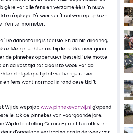
b gère vor alle fens en verzamelèèrs 'n nuuw
kte n'oplage. D'r wier vor 't ontwerrep gekoze
e n'en termometer.
'De aanbetaling is foetsie. En da nie allééneg,
likke. Me zijn echter nie bij de pakke neer gaan
sier de pinnekes oppenuuwt besteld.' Die motte
n da kost tijd tot d'eerste week vor de
er d'afgelope tijd al veul vrage n'over 't
en fens want normaal is rond deze tijd 't
t Wij de wepsjop
www.pinnekevanwij.nl
g'opend
telle. Ok de pinnekes van voorgaande jare.
Wij de bestelling Corona-proef tuis aflevere
t deur d'opgelope vertraging pas in de week vor