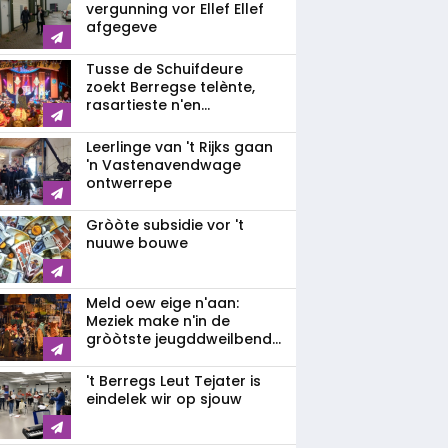
vergunning vor Ellef Ellef
afgegeve
Tusse de Schuifdeure
zoekt Berregse telènte,
rasartieste n'en...
Leerlinge van 't Rijks gaan
'n Vastenavendwage
ontwerrepe
Gròòte subsidie vor 't
nuuwe bouwe
Meld oew eige n'aan:
Meziek make n'in de
gròòtste jeugddweilbend...
't Berregs Leut Tejater is
eindelek wir op sjouw