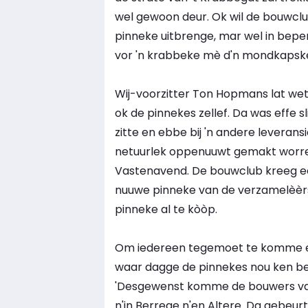
wel gewoon deur. Ok wil de bouwclu
pinneke uitbrenge, mar wel in beper
vor 'n krabbeke mè d'n mondkapsk
Wij-voorzitter Ton Hopmans lat wete 
ok de pinnekes zellef. Da was effe s
zitte en ebbe bij 'n andere leveran
netuurlek oppenuuwt gemakt worre e
Vastenavend. De bouwclub kreeg echt
nuuwe pinneke van de verzamelèèrs 
pinneke al te kòòp.
Om iedereen tegemoet te komme e
waar dagge de pinnekes nou ken bes
'Desgewenst komme de bouwers van 
n'in Berrege n'en Altere. Da gebeur