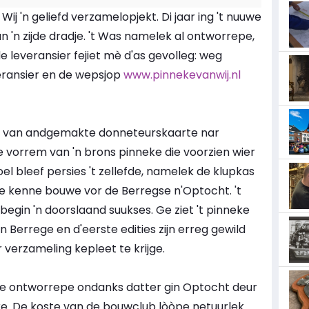
 Wij 'n geliefd verzamelopjekt. Di jaar ing 't nuuwe
'n zijde dradje. 't Was namelek al ontworrepe,
e leveransier fejiet mè d'as gevolleg: weg
eransier en de wepsjop
www.pinnekevanwij.nl
er van andgemakte donneteurskaarte nar
e vorrem van 'n brons pinneke die voorzien wier
el bleef persies 't zellefde, namelek de klupkas
te kenne bouwe vor de Berregse n'Optocht. 't
begin 'n doorslaand suukses. Ge ziet 't pinneke
n Berrege en d'eerste edities zijn erreg gewild
 verzameling kepleet te krijge.
eke ontworrepe ondanks datter gin Optocht deur
kke. De koste van de bouwclub lòòpe netuurlek