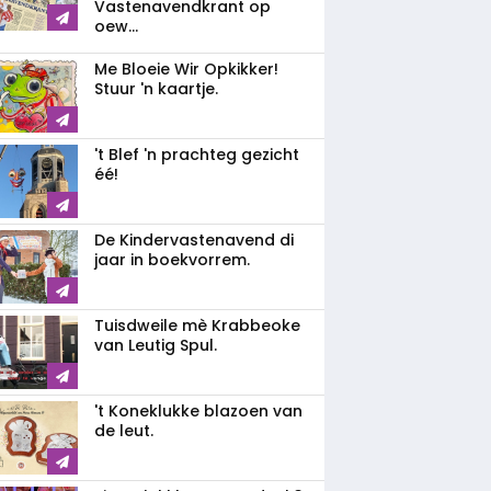
Vastenavendkrant op
oew...
Me Bloeie Wir Opkikker!
Stuur 'n kaartje.
't Blef 'n prachteg gezicht
éé!
De Kindervastenavend di
jaar in boekvorrem.
Tuisdweile mè Krabbeoke
van Leutig Spul.
't Koneklukke blazoen van
de leut.