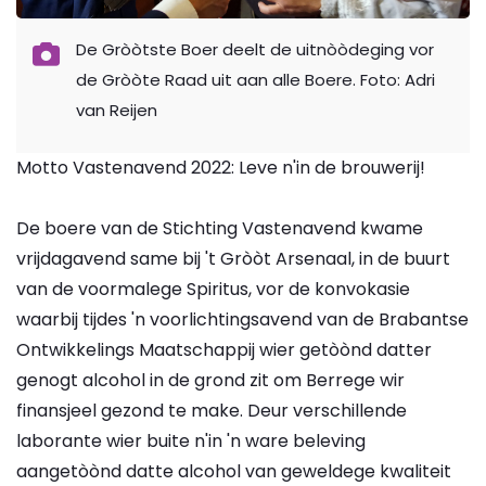
De Gròòtste Boer deelt de uitnòòdeging vor
de Gròòte Raad uit aan alle Boere. Foto: Adri
van Reijen
Motto Vastenavend 2022: Leve n'in de brouwerij!
De boere van de Stichting Vastenavend kwame
vrijdagavend same bij 't Gròòt Arsenaal, in de buurt
van de voormalege Spiritus, vor de konvokasie
waarbij tijdes 'n voorlichtingsavend van de Brabantse
Ontwikkelings Maatschappij wier getòònd datter
genogt alcohol in de grond zit om Berrege wir
finansjeel gezond te make. Deur verschillende
laborante wier buite n'in 'n ware beleving
aangetòònd datte alcohol van geweldege kwaliteit