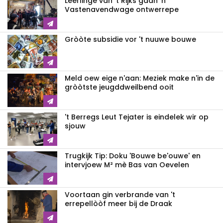
Leerlinge van 't Rijks gaan 'n
Vastenavendwage ontwerrepe
Gròòte subsidie vor 't nuuwe bouwe
Meld oew eige n'aan: Meziek make n'in de
gròòtste jeugddweilbend ooit
't Berregs Leut Tejater is eindelek wir op
sjouw
Trugkijk Tip: Doku 'Bouwe be'ouwe' en
intervjoew M² mè Bas van Oevelen
Voortaan gin verbrande van 't
errepellòòf meer bij de Draak