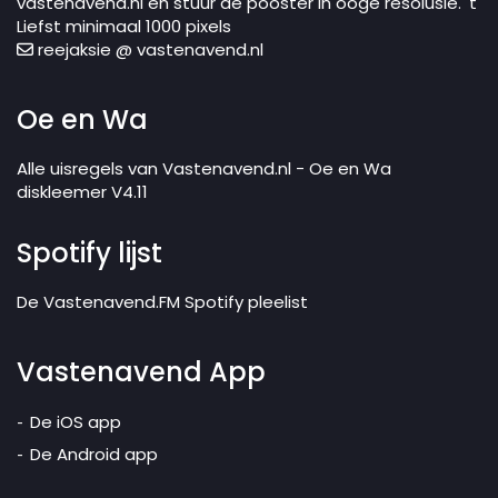
vastenavend.nl en stuur de pooster in òòge resolusie. 't
Liefst minimaal 1000 pixels
reejaksie @ vastenavend.nl
Oe en Wa
Alle uisregels van Vastenavend.nl - Oe en Wa
diskleemer V4.11
Spotify lijst
De Vastenavend.FM Spotify pleelist
Vastenavend App
De iOS app
De Android app