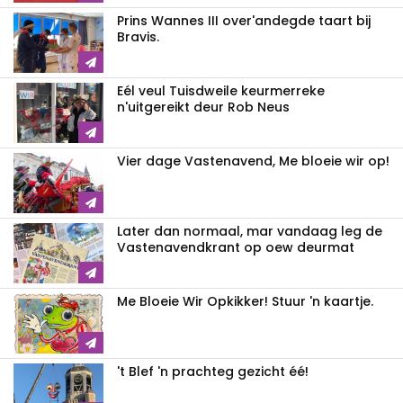
Prins Wannes III over'andegde taart bij
Bravis.
Eél veul Tuisdweile keurmerreke
n'uitgereikt deur Rob Neus
Vier dage Vastenavend, Me bloeie wir op!
Later dan normaal, mar vandaag leg de
Vastenavendkrant op oew deurmat
Me Bloeie Wir Opkikker! Stuur 'n kaartje.
't Blef 'n prachteg gezicht éé!