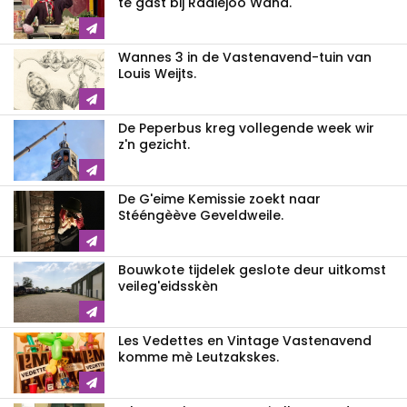
te gast bij Radiejoo Wana.
Wannes 3 in de Vastenavend-tuin van
Louis Weijts.
De Peperbus kreg vollegende week wir
z'n gezicht.
De G'eime Kemissie zoekt naar
Stééngèève Geveldweile.
Bouwkote tijdelek geslote deur uitkomst
veileg'eidsskèn
Les Vedettes en Vintage Vastenavend
komme mè Leutzakskes.