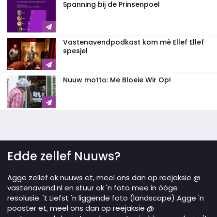
Spanning bij de Prinsenpoel
Vastenavendpodkast kom mè Ellef Ellef
spesjel
Nuuw motto: Me Bloeie Wir Op!
Edde zellef Nuuws?
Agge zellef ok nuuws et, meel ons dan op reejaksie @
vastenavend.nl en stuur ok 'n foto mee in òòge
resolusie. 't Liefst 'n liggende foto (landscape) Agge 'n
pooster et, meel ons dan op reejaksie @