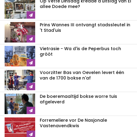
Op Vette Dinsdag kredde d'uitslag van Ei
allee Doede mee?
Prins Wannes III ontvangt stadssleutel in
't Stad'uis
Vietrasie - Wa d'is de Peperbus toch
gròòt
Voorzitter Bas van Oevelen levert één
van de 1700 bokse n'af
De boeremaaltijd bokse worre tuis
afgeleverd
Forremeliere vor De Nasjonale
Vastenavendkwis