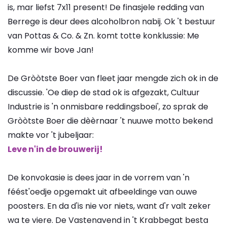
is, mar liefst 7x11 present! De finasjele redding van
Berrege is deur dees alcoholbron nabij. Ok 't bestuur
van Pottas & Co. & Zn. komt totte konklussie: Me
komme wir bove Jan!
De Gròòtste Boer van fleet jaar mengde zich ok in de
discussie. 'Oe diep de stad ok is afgezakt, Cultuur
Industrie is 'n onmisbare reddingsboei', zo sprak de
Gròòtste Boer die dèèrnaar 't nuuwe motto bekend
makte vor 't jubeljaar:
Leve n'in de brouwerij!
De konvokasie is dees jaar in de vorrem van 'n
féést'oedje opgemakt uit afbeeldinge van ouwe
poosters. En da d'is nie vor niets, want d'r valt zeker
wa te viere. De Vastenavend in 't Krabbegat besta