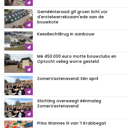
Geméénteraad gif groen licht vor
d'erstelwerrekzaam'ede aan de
bouwkote
KeesBechtBrug in aanbouw
Mè 450.000 euro motte bouwclubs en
Optocht veileg worre gesteld
ZomerVastenavend: Eén april
Stichting overweegt éénmaleg
ZomerVastenavend
Prins Wannes III van 't Krabbegat