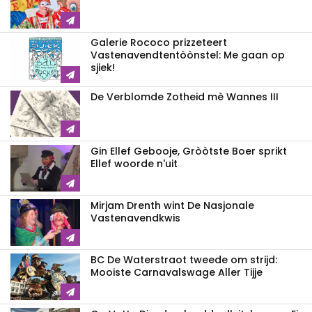
Galerie Rococo prizzeteert
Vastenavend­tentòònstel: Me gaan op
sjiek!
De Verblomde Zotheid mè Wannes III
Gin Ellef Gebooje, Gròòtste Boer sprikt
Ellef woorde n'uit
Mirjam Drenth wint De Nasjonale
Vastenavendkwis
BC De Waterstraot tweede om strijd:
Mooiste Carnavalswage Aller Tijje