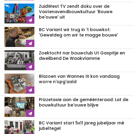
ZuidWest TV zendt doku over de
Vastenavend­bouwkultuur 'Bouwe
be'ouwe' uit
BC Variant wir trug in 't bouwkot:
'Geweldeg om wir te magge bouwe'
Zoektocht nar bouwclub Ut Gaspitje en
dweilbend De Waakvlamme
Blazoen van Wannes III kon vandaag
worre n'opg'aald
Prizzetasie aan de geméénteraad: Lat de
bouwkultuur be'ouwe blijve
BC Variant start 5x11 jareg jubeljaar mè
jubeltegel