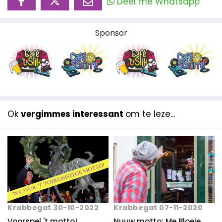
Deel mè Whatsapp
Sponsor
Ok
vergimmes interessant
om te leze...
Krabbegat 30-10-2022
Krabbegat 07-11-2020
Voorspel 't motto!
Nuuw motto: Me Bloeie