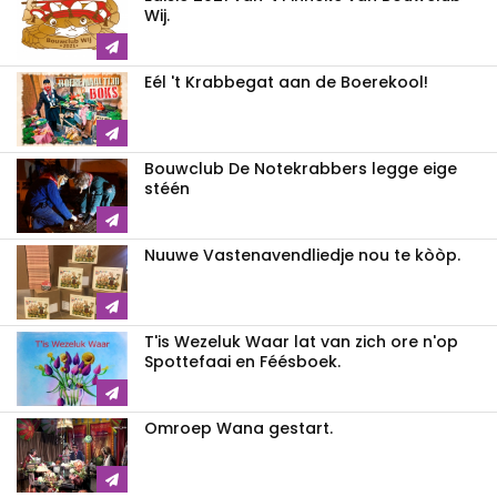
Wij.
Eél 't Krabbegat aan de Boerekool!
Bouwclub De Notekrabbers legge eige
stéén
Nuuwe Vastenavendliedje nou te kòòp.
T'is Wezeluk Waar lat van zich ore n'op
Spottefaai en Féésboek.
Omroep Wana gestart.