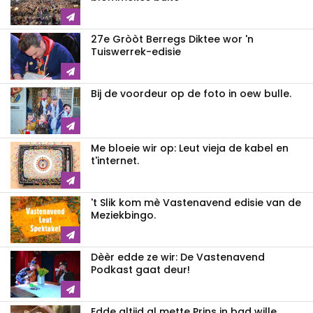
27e Gròòt Berregs Diktee wor 'n
Tuiswerrek-edisie
Bij de voordeur op de foto in oew bulle.
Me bloeie wir op: Leut vieja de kabel en
t'internet.
't Slik kom mè Vastenavend edisie van de
Meziekbingo.
Dèèr edde ze wir: De Vastenavend
Podkast gaat deur!
Edde altijd al mette Prins in bad wille