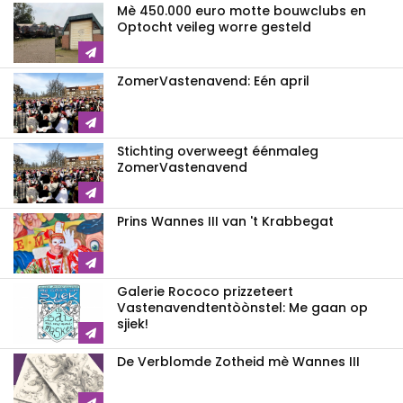
Mè 450.000 euro motte bouwclubs en
Optocht veileg worre gesteld
ZomerVastenavend: Eén april
Stichting overweegt éénmaleg
ZomerVastenavend
Prins Wannes III van 't Krabbegat
Galerie Rococo prizzeteert
Vastenavend­tentòònstel: Me gaan op
sjiek!
De Verblomde Zotheid mè Wannes III