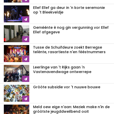
Ellef Ellef ga deur in 'n korte seremonie
op 't Bleekveldje
Geméénte è nog gin vergunning vor Ellef
Ellef afgegeve
Tusse de Schuifdeure zoekt Berregse
telènte, rasartieste n'en fééstnummers
Leerlinge van 't Rijks gaan 'n
Vastenavendwage ontwerrepe
Gròòte subsidie vor 't nuuwe bouwe
Meld oew eige n'aan: Meziek make n'in de
gròòtste jeugddweilbend ooit