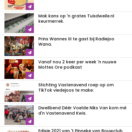
Mak kans op 'n grates Tuisdweile.nl
keurmerrek.
Prins Wannes III te gast bij Radiejoo
Wana.
Vanaf nou 2 keer per week 'n nuuwe
Mottes Ore podkast
Stichting Vastenavend roep op om
TikTok viedejoos te make.
Dweilbend Dèèr Voelde Niks Van kom mè
d'n Vastenavend Kwis.
Edisie 2021 van 't Pinneke van Bouwclub