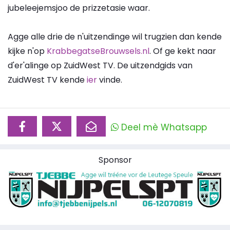
jubeleejemsjoo de prizzetasie waar.
Agge alle drie de n'uitzendinge wil trugzien dan kende
kijke n'op
KrabbegatseBrouwsels.nl
. Of ge kekt naar
d'er'alinge op ZuidWest TV. De uitzendgids van
ZuidWest TV kende
ier
vinde.
Deel mè Whatsapp
Sponsor