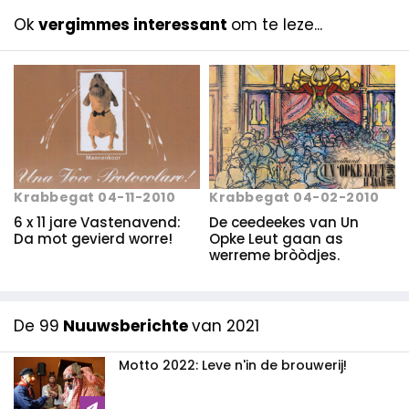
Ok
vergimmes interessant
om te leze...
Krabbegat 04-11-2010
Krabbegat 04-02-2010
6 x 11 jare Vastenavend:
De ceedeekes van Un
Da mot gevierd worre!
Opke Leut gaan as
werreme bròòdjes.
De 99
Nuuwsberichte
van 2021
Motto 2022: Leve n'in de brouwerij!