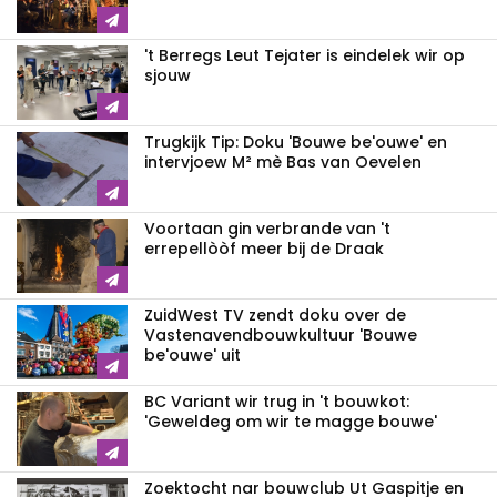
't Berregs Leut Tejater is eindelek wir op
sjouw
Trugkijk Tip: Doku 'Bouwe be'ouwe' en
intervjoew M² mè Bas van Oevelen
Voortaan gin verbrande van 't
errepellòòf meer bij de Draak
ZuidWest TV zendt doku over de
Vastenavend­bouwkultuur 'Bouwe
be'ouwe' uit
BC Variant wir trug in 't bouwkot:
'Geweldeg om wir te magge bouwe'
Zoektocht nar bouwclub Ut Gaspitje en