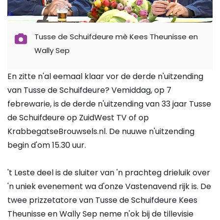
Tusse de Schuifdeure mè Kees Theunisse en
Wally Sep
En zitte n'al eemaal klaar vor de derde n'uitzending
van Tusse de Schuifdeure? Vemiddag, op 7
febrewarie, is de derde n'uitzending van 33 jaar Tusse
de Schuifdeure op ZuidWest TV of op
KrabbegatseBrouwsels.nl. De nuuwe n'uitzending
begin d'om 15.30 uur.
't Leste deel is de sluiter van 'n prachteg drieluik over
'n uniek evenement wa d'onze Vastenavend rijk is. De
twee prizzetatore van Tusse de Schuifdeure Kees
Theunisse en Wally Sep neme n'ok bij de tillevisie