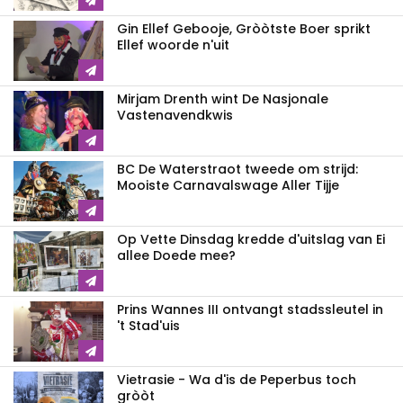
Gin Ellef Gebooje, Gròòtste Boer sprikt
Ellef woorde n'uit
Mirjam Drenth wint De Nasjonale
Vastenavendkwis
BC De Waterstraot tweede om strijd:
Mooiste Carnavalswage Aller Tijje
Op Vette Dinsdag kredde d'uitslag van Ei
allee Doede mee?
Prins Wannes III ontvangt stadssleutel in
't Stad'uis
Vietrasie - Wa d'is de Peperbus toch
gròòt