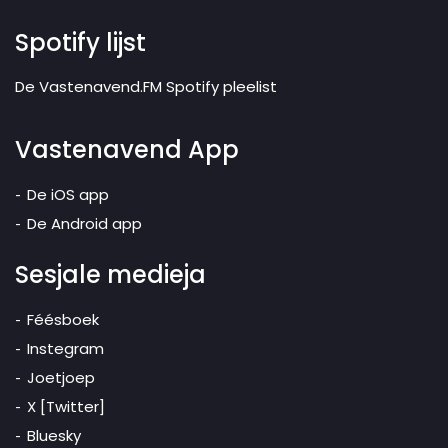
Spotify lijst
De Vastenavend.FM Spotify pleelist
Vastenavend App
De iOS app
De Android app
Sesjale medieja
Féésboek
Instegram
Joetjoep
X [Twitter]
Bluesky