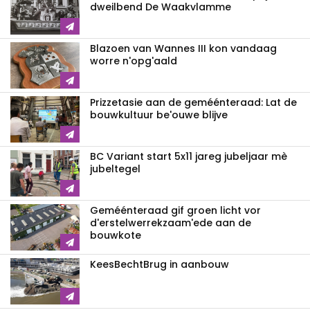
dweilbend De Waakvlamme
Blazoen van Wannes III kon vandaag
worre n'opg'aald
Prizzetasie aan de geméénteraad: Lat de
bouwkultuur be'ouwe blijve
BC Variant start 5x11 jareg jubeljaar mè
jubeltegel
Geméénteraad gif groen licht vor
d'erstelwerrekzaam'ede aan de
bouwkote
KeesBechtBrug in aanbouw