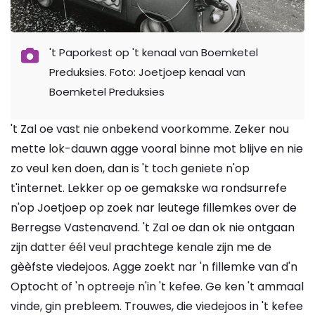
't Paporkest op 't kenaal van Boemketel
Preduksies. Foto: Joetjoep kenaal van
Boemketel Preduksies
't Zal oe vast nie onbekend voorkomme. Zeker nou
mette lok-dauwn agge vooral binne mot blijve en nie
zo veul ken doen, dan is 't toch geniete n'op
t'internet. Lekker op oe gemakske wa rondsurrefe
n'op Joetjoep op zoek nar leutege fillemkes over de
Berregse Vastenavend. 't Zal oe dan ok nie ontgaan
zijn datter éél veul prachtege kenale zijn me de
gèèfste viedejoos. Agge zoekt nar 'n fillemke van d'n
Optocht of 'n optreeje n'in 't kefee. Ge ken 't ammaal
vinde, gin prebleem. Trouwes, die viedejoos in 't kefee