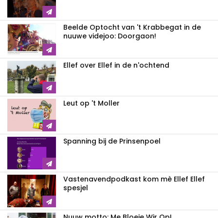
Beelde Optocht van 't Krabbegat in de
nuuwe videjoo: Doorgaon!
Ellef over Ellef in de n'ochtend
Leut op 't Moller
Spanning bij de Prinsenpoel
Vastenavendpodkast kom mè Ellef Ellef
spesjel
Nuuw motto: Me Bloeie Wir Op!