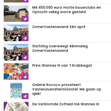
Mè 450.000 euro motte bouwclubs en
Optocht veileg worre gesteld
ZomerVastenavend: Eén april
Stichting overweegt éénmaleg
ZomerVastenavend
Prins Wannes III van 't Krabbegat
Galerie Rococo prizzeteert
Vastenavend­tentòònstel: Me gaan op
sjiek!
De Verblomde Zotheid mè Wannes III