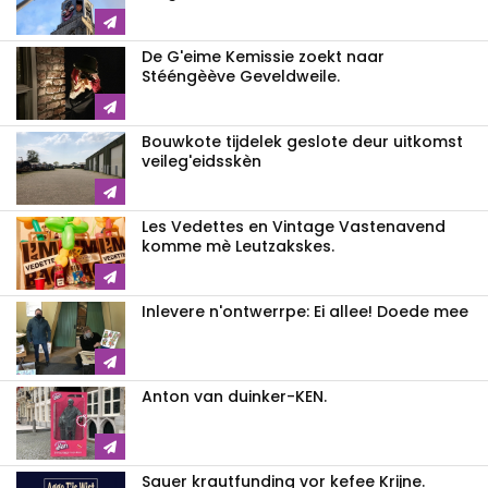
De G'eime Kemissie zoekt naar
Stééngèève Geveldweile.
Bouwkote tijdelek geslote deur uitkomst
veileg'eidsskèn
Les Vedettes en Vintage Vastenavend
komme mè Leutzakskes.
Inlevere n'ontwerrpe: Ei allee! Doede mee
Anton van duinker-KEN.
Sauer krautfunding vor kefee Krijne.