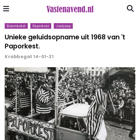
Boemketel
Paporkest
Joetjoep
Unieke geluidsopname uit 1968 van 't
Paporkest.
Krabbegat 14-01-21