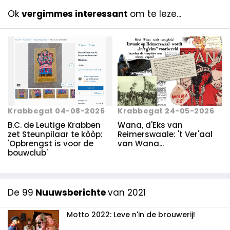
Ok
vergimmes interessant
om te leze...
Krabbegat 04-08-2026
Krabbegat 24-05-2026
B.C. de Leutige Krabben
Wana, d'Eks van
zet Steunpilaar te kòòp:
Reimerswaale: 't Ver'aal
'Opbrengst is voor de
van Wana...
bouwclub'
De 99
Nuuwsberichte
van 2021
Motto 2022: Leve n'in de brouwerij!