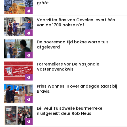
gròòt
Voorzitter Bas van Oevelen levert één
van de 1700 bokse n'af
De boeremaaltijd bokse worre tuis
afgeleverd
Forremeliere vor De Nasjonale
Vastenavendkwis
Prins Wannes III over'andegde taart bij
Bravis.
Eél veul Tuisdweile keurmerreke
n'uitgereikt deur Rob Neus