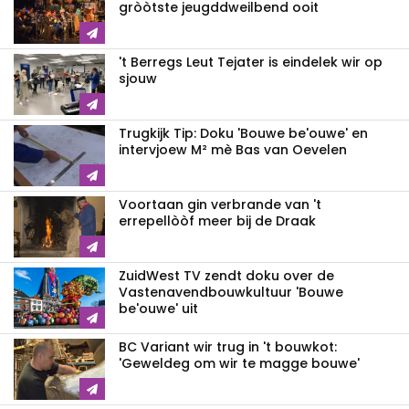
gròòtste jeugddweilbend ooit
't Berregs Leut Tejater is eindelek wir op
sjouw
Trugkijk Tip: Doku 'Bouwe be'ouwe' en
intervjoew M² mè Bas van Oevelen
Voortaan gin verbrande van 't
errepellòòf meer bij de Draak
ZuidWest TV zendt doku over de
Vastenavend­bouwkultuur 'Bouwe
be'ouwe' uit
BC Variant wir trug in 't bouwkot:
'Geweldeg om wir te magge bouwe'