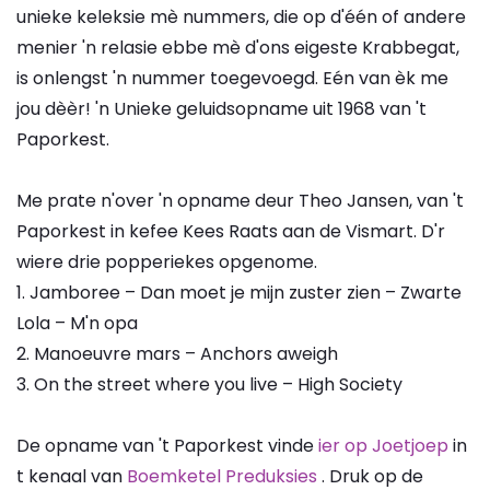
unieke keleksie mè nummers, die op d'één of andere
menier 'n relasie ebbe mè d'ons eigeste Krabbegat,
is onlengst 'n nummer toegevoegd. Eén van èk me
jou dèèr! 'n Unieke geluidsopname uit 1968 van 't
Paporkest.
Me prate n'over 'n opname deur Theo Jansen, van 't
Paporkest in kefee Kees Raats aan de Vismart. D'r
wiere drie popperiekes opgenome.
1. Jamboree – Dan moet je mijn zuster zien – Zwarte
Lola – M'n opa
2. Manoeuvre mars – Anchors aweigh
3. On the street where you live – High Society
De opname van 't Paporkest vinde
ier op Joetjoep
in
t kenaal van
Boemketel Preduksies
. Druk op de