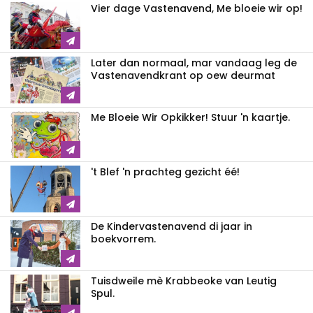
Vier dage Vastenavend, Me bloeie wir op!
Later dan normaal, mar vandaag leg de
Vastenavendkrant op oew deurmat
Me Bloeie Wir Opkikker! Stuur 'n kaartje.
't Blef 'n prachteg gezicht éé!
De Kindervastenavend di jaar in
boekvorrem.
Tuisdweile mè Krabbeoke van Leutig
Spul.