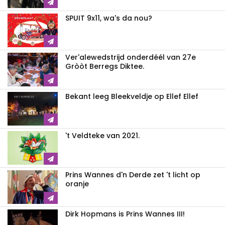
SPUIT 9x11, wa's da nou?
Ver'alewedstrijd onderdéél van 27e
Gròòt Berregs Diktee.
Bekant leeg Bleekveldje op Ellef Ellef
't Veldteke van 2021.
Prins Wannes d'n Derde zet 't licht op
oranje
Dirk Hopmans is Prins Wannes III!