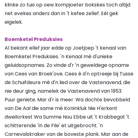
klinke zo tuis op oew kompjoeter bokskes toch altijd
net evekes anders dan in 't kefee zellef. Eél gek
eigelek.
Boemketel Preduksies
Al bekant ellef jaar edde op Joetjoep 't kenaal van
Boemketel Preduksies. 'n Kenaal mè d'unieke
geluidsopnames. Zo vinde d'r 'n geweldege opname
van Cees van Broek'ove. Cees è d'n optreeje bij Tusse
de Schuifdeure mè d'n lied over de Vastenavend, die
nie deur ging, namelek de Vastenavend van 1953.
Puur geniete. Mar d'r is meer. Wa dochte bevobbeld
van De Aal die same mè Koninkluk Nie H'erkent
dweilorkest Wa Summe Nou Ebbe uit 't Krabbegat 't
schitterende 'In de File' et uitgebrocht. 'n
Carnevalskraker van de boveste plank. Mar aan de