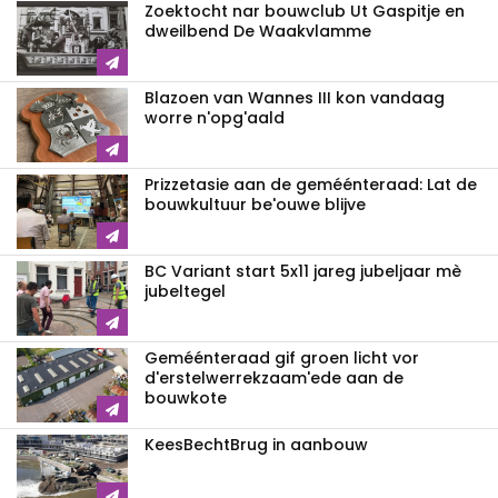
Zoektocht nar bouwclub Ut Gaspitje en
dweilbend De Waakvlamme
Blazoen van Wannes III kon vandaag
worre n'opg'aald
Prizzetasie aan de geméénteraad: Lat de
bouwkultuur be'ouwe blijve
BC Variant start 5x11 jareg jubeljaar mè
jubeltegel
Geméénteraad gif groen licht vor
d'erstelwerrekzaam'ede aan de
bouwkote
KeesBechtBrug in aanbouw