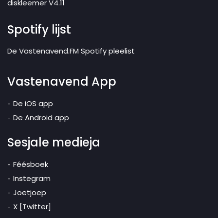
diskleemer V4.11
Spotify lijst
De Vastenavend.FM Spotify pleelist
Vastenavend App
De iOS app
De Android app
Sesjale medieja
Féésboek
Instegram
Joetjoep
X [Twitter]