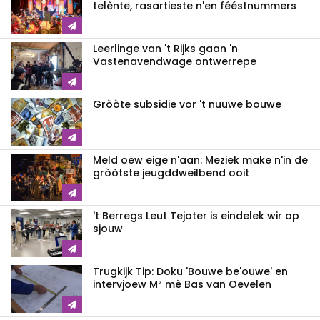
telènte, rasartieste n'en fééstnummers
Leerlinge van 't Rijks gaan 'n
Vastenavendwage ontwerrepe
Gròòte subsidie vor 't nuuwe bouwe
Meld oew eige n'aan: Meziek make n'in de
gròòtste jeugddweilbend ooit
't Berregs Leut Tejater is eindelek wir op
sjouw
Trugkijk Tip: Doku 'Bouwe be'ouwe' en
intervjoew M² mè Bas van Oevelen