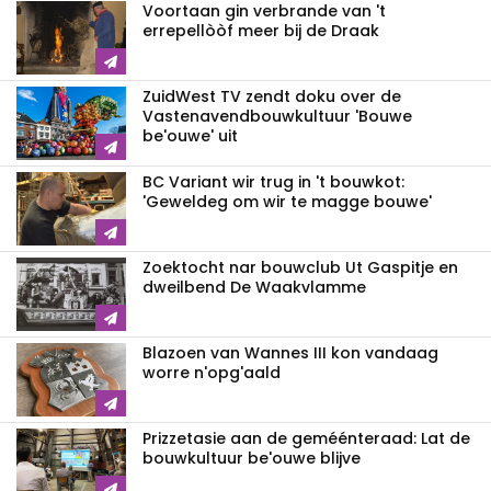
Voortaan gin verbrande van 't
errepellòòf meer bij de Draak
ZuidWest TV zendt doku over de
Vastenavend­bouwkultuur 'Bouwe
be'ouwe' uit
BC Variant wir trug in 't bouwkot:
'Geweldeg om wir te magge bouwe'
Zoektocht nar bouwclub Ut Gaspitje en
dweilbend De Waakvlamme
Blazoen van Wannes III kon vandaag
worre n'opg'aald
Prizzetasie aan de geméénteraad: Lat de
bouwkultuur be'ouwe blijve