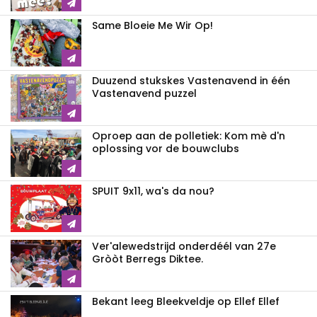
Same Bloeie Me Wir Op!
Duuzend stukskes Vastenavend in één
Vastenavend puzzel
Oproep aan de polletiek: Kom mè d'n
oplossing vor de bouwclubs
SPUIT 9x11, wa's da nou?
Ver'alewedstrijd onderdéél van 27e
Gròòt Berregs Diktee.
Bekant leeg Bleekveldje op Ellef Ellef