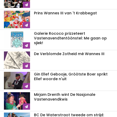
Prins Wannes III van 't Krabbegat
Galerie Rococo prizzeteert
Vastenavend­tentòònstel: Me gaan op
sjiek!
De Verblomde Zotheid mè Wannes III
Gin Ellef Gebooje, Gròòtste Boer sprikt
Ellef woorde n'uit
Mirjam Drenth wint De Nasjonale
Vastenavendkwis
BC De Waterstraot tweede om strijd: