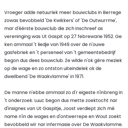
Vroeger adde netuurlek meer bouwclubs in Berrege
zowas bevobbeld 'De Kwikkers' of 'De Outwurrme',
mar d'éérste bouwclub die zich inschreef as
vereninging was Ut Gaspit op 27 febrewarie 1952. Ge
ken ammaal 't liedje van 1949 over de n'ouwe
gasfebriek en 't perseneel van 't gemeentebedrijf
begon dus dees bouwclub. Ze wilde n'ok gère meziek
op de wage en zo ontston uiteindelek ok de
dweilbend 'De Waakvlamme' in 1971.
De manne n'ebbe ammaal zo d'r eigeste n'inbreng in
't onderzoek. Luuc begon dus mette zoektocht nar
d'insignes van Ut Gaspitje, Joost verdiept zich mè
name n'in de wages en d'ontwerrepe en Wout zoekt
bevobbeld wir nar infermasie over De Waakvlamme.