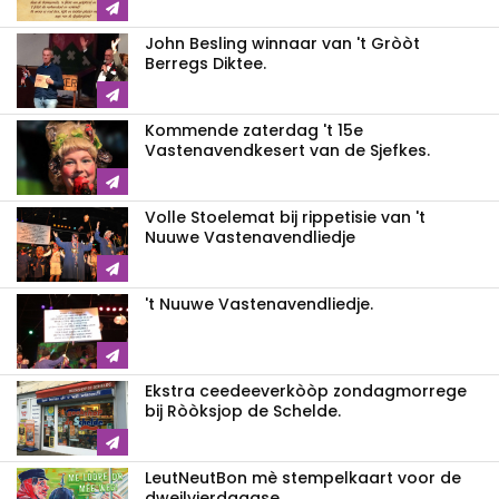
John Besling winnaar van 't Gròòt
Berregs Diktee.
Kommende zaterdag 't 15e
Vastenavendkesert van de Sjefkes.
Volle Stoelemat bij rippetisie van 't
Nuuwe Vastenavendliedje
't Nuuwe Vastenavendliedje.
Ekstra ceedeeverkòòp zondagmorrege
bij Ròòksjop de Schelde.
LeutNeutBon mè stempelkaart voor de
dweilvierdaagse.