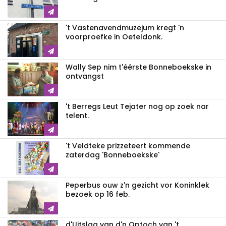
't Vastenavendmuzejum kregt 'n
voorproefke in Oeteldonk.
Wally Sep nim t'éérste Bonneboekske in
ontvangst
't Berregs Leut Tejater nog op zoek nar
telent.
't Veldteke prizzeteert kommende
zaterdag 'Bonneboekske'
Peperbus ouw z'n gezicht vor Koninklek
bezoek op 16 feb.
d'Uitslag van d'n Optoch van 't