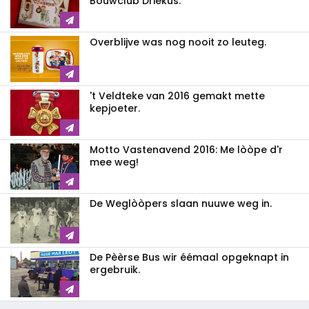
Bouwclub Driekus.
Overblijve was nog nooit zo leuteg.
't Veldteke van 2016 gemakt mette
kepjoeter.
Motto Vastenavend 2016: Me lòòpe d'r
mee weg!
De Weglòòpers slaan nuuwe weg in.
De Pèèrse Bus wir éémaal opgeknapt in
ergebruik.