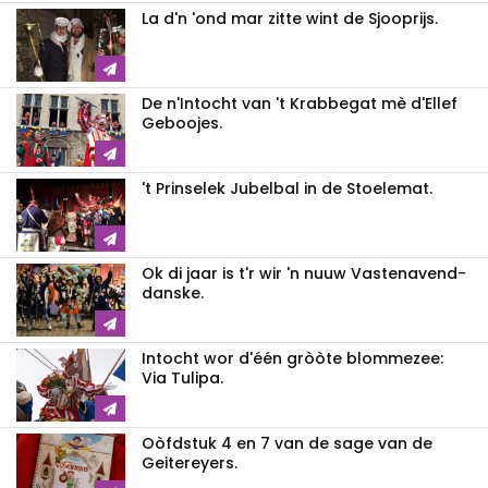
La d'n 'ond mar zitte wint de Sjooprijs.
De n'Intocht van 't Krabbegat mè d'Ellef
Geboojes.
't Prinselek Jubelbal in de Stoelemat.
Ok di jaar is t'r wir 'n nuuw Vastenavend-
danske.
Intocht wor d'één gròòte blommezee:
Via Tulipa.
Oòfdstuk 4 en 7 van de sage van de
Geitereyers.