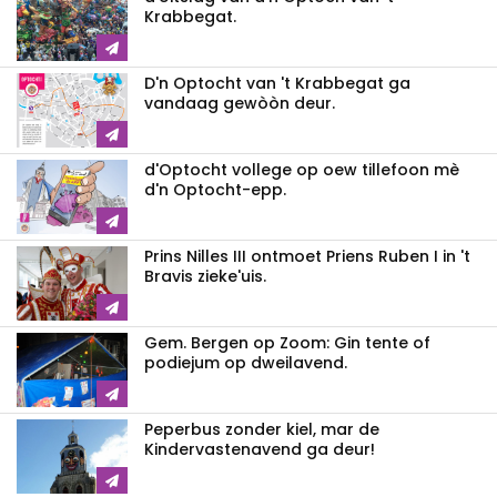
Krabbegat.
D'n Optocht van 't Krabbegat ga
vandaag gewòòn deur.
d'Optocht vollege op oew tillefoon mè
d'n Optocht-epp.
Prins Nilles III ontmoet Priens Ruben I in 't
Bravis zieke'uis.
Gem. Bergen op Zoom: Gin tente of
podiejum op dweilavend.
Peperbus zonder kiel, mar de
Kindervastenavend ga deur!