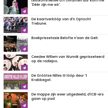
Leutkommietee d'n Olifanten'aar kom mè
'Dèèr zijn me wir'.
De kaartverkòòp van d'n Optocht
Trebune.
Boekprissetasie Belofte n'aan de Geit.
Ceedee Willem van Wunnik geprisseteerd
op de radiejoo.
De Gròòtse Nilles III lòòp deur 't
Krabbegat.
De mappe zijn weer uitgedeeld, d'ICB-ers
gaan op pad