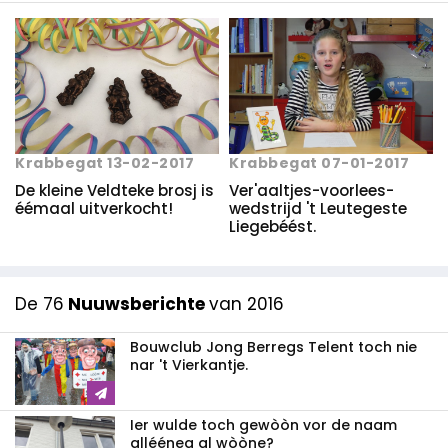
Krabbegat 13-02-2017
Krabbegat 07-01-2017
De kleine Veldteke brosj is
Ver'aaltjes-voorlees-
éémaal uitverkocht!
wedstrijd 't Leutegeste
Liegebéést.
De 76
Nuuwsberichte
van 2016
Bouwclub Jong Berregs Telent toch nie
nar 't Vierkantje.
Ier wulde toch gewòòn vor de naam
allééneg al wòòne?