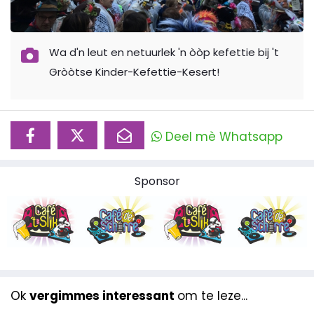
Wa d'n leut en netuurlek 'n òòp kefettie bij 't
Gròòtse Kinder-Kefettie-Kesert!
Deel mè Whatsapp
Sponsor
Ok
vergimmes interessant
om te leze...