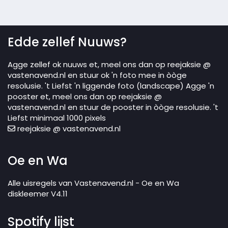
Edde zellef Nuuws?
Agge zellef ok nuuws et, meel ons dan op reejaksie @
vastenavend.nl en stuur ok 'n foto mee in òòge
resolusie. 't Liefst 'n liggende foto (landscape) Agge 'n
pooster et, meel ons dan op reejaksie @
vastenavend.nl en stuur de pooster in òòge resolusie. 't
Liefst minimaal 1000 pixels
reejaksie @ vastenavend.nl
Oe en Wa
Alle uisregels van Vastenavend.nl - Oe en Wa
diskleemer V4.11
Spotify lijst