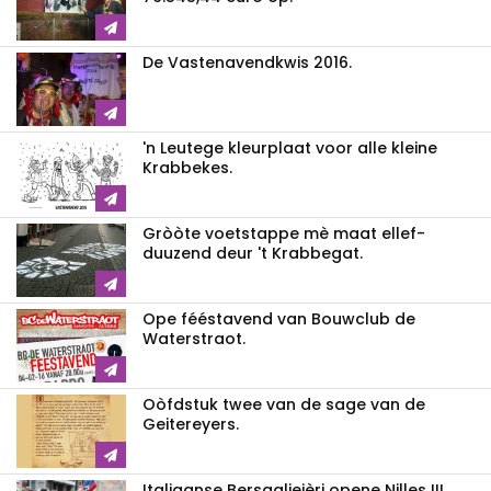
De Vastenavendkwis 2016.
'n Leutege kleurplaat voor alle kleine
Krabbekes.
Gròòte voetstappe mè maat ellef-
duuzend deur 't Krabbegat.
Ope fééstavend van Bouwclub de
Waterstraot.
Oòfdstuk twee van de sage van de
Geitereyers.
Italiaanse Bersagliejèri opene Nilles III