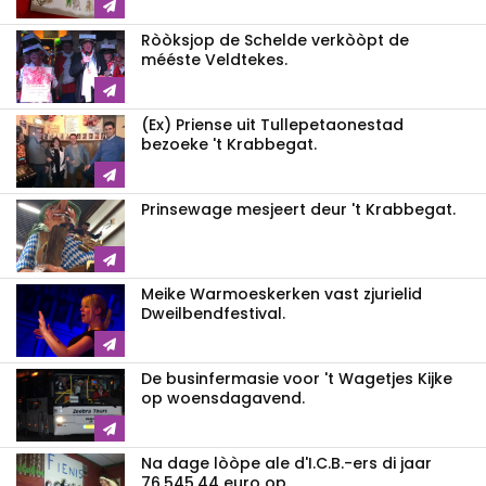
Ròòksjop de Schelde verkòòpt de
mééste Veldtekes.
(Ex) Priense uit Tullepetaonestad
bezoeke 't Krabbegat.
Prinsewage mesjeert deur 't Krabbegat.
Meike Warmoeskerken vast zjurielid
Dweilbendfestival.
De businfermasie voor 't Wagetjes Kijke
op woensdagavend.
Na dage lòòpe ale d'I.C.B.-ers di jaar
76.545,44 euro op.