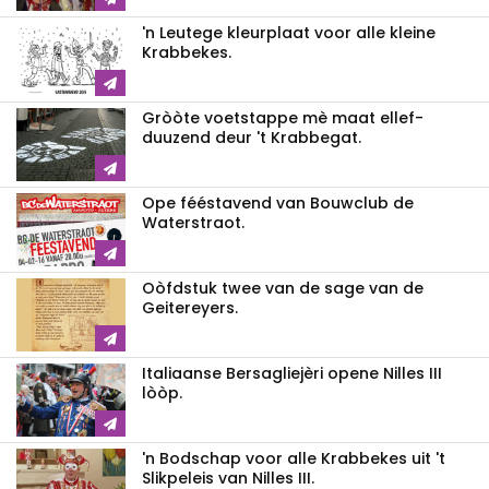
'n Leutege kleurplaat voor alle kleine
Krabbekes.
Gròòte voetstappe mè maat ellef-
duuzend deur 't Krabbegat.
Ope fééstavend van Bouwclub de
Waterstraot.
Oòfdstuk twee van de sage van de
Geitereyers.
Italiaanse Bersagliejèri opene Nilles III
lòòp.
'n Bodschap voor alle Krabbekes uit 't
Slikpeleis van Nilles III.