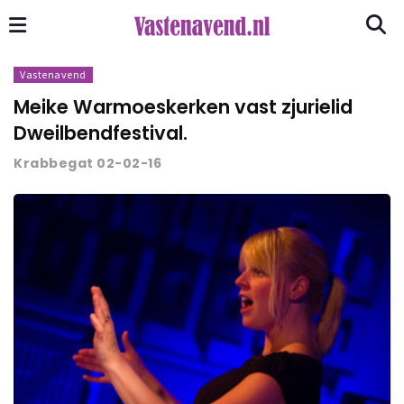
Vastenavend
Meike Warmoeskerken vast zjurielid
Dweilbendfestival.
Krabbegat 02-02-16