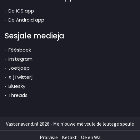
De iOS app
De Android app
Sesjale medieja
Féésboek
Instegram
Joetjoep
X [Twitter]
Bluesky
Threads
Vastenavend.nl 2026 - Me n'ouwe mè veule de leutege speule
Praivisie
Ketakt
Oe en Wa