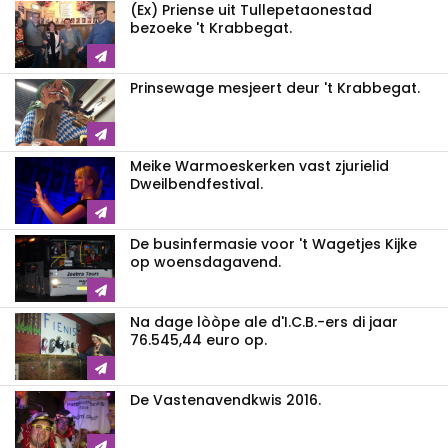
(Ex) Priense uit Tullepetaonestad
bezoeke 't Krabbegat.
Prinsewage mesjeert deur 't Krabbegat.
Meike Warmoeskerken vast zjurielid
Dweilbendfestival.
De businfermasie voor 't Wagetjes Kijke
op woensdagavend.
Na dage lòòpe ale d'I.C.B.-ers di jaar
76.545,44 euro op.
De Vastenavendkwis 2016.