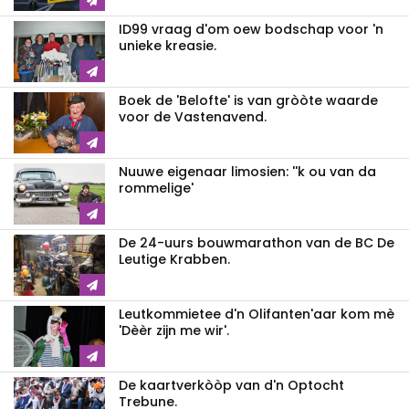
ID99 vraag d'om oew bodschap voor 'n
unieke kreasie.
Boek de 'Belofte' is van gròòte waarde
voor de Vastenavend.
Nuuwe eigenaar limosien: ''k ou van da
rommelige'
De 24-uurs bouwmarathon van de BC De
Leutige Krabben.
Leutkommietee d'n Olifanten'aar kom mè
'Dèèr zijn me wir'.
De kaartverkòòp van d'n Optocht
Trebune.