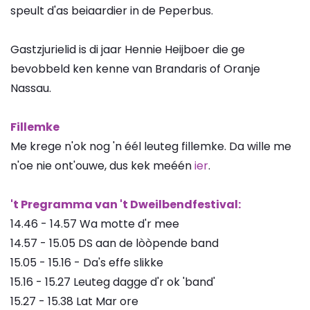
speult d'as beiaardier in de Peperbus.
Gastzjurielid is di jaar Hennie Heijboer die ge
bevobbeld ken kenne van Brandaris of Oranje
Nassau.
Fillemke
Me krege n'ok nog 'n éél leuteg fillemke. Da wille me
n'oe nie ont'ouwe, dus kek meéén
ier
.
't Pregramma van 't Dweilbendfestival:
14.46 - 14.57 Wa motte d'r mee
14.57 - 15.05 DS aan de lòòpende band
15.05 - 15.16 - Da's effe slikke
15.16 - 15.27 Leuteg dagge d'r ok 'band'
15.27 - 15.38 Lat Mar ore