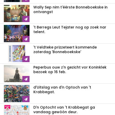
Wally Sep nim t'éérste Bonneboekske in
ontvangst
't Berregs Leut Tejater nog op zoek nar
telent.
't Veldteke prizzeteert kommende
zaterdag 'Bonneboekske'
Peperbus ouw z'n gezicht vor Koninklek
bezoek op 16 feb.
d'Uitslag van d'n Optoch van 't
Krabbegat.
D'n Optocht van 't Krabbegat ga
vandaag gewòòn deur.