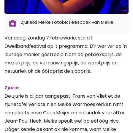
Zjurielid Meike Fotoke: Féésboek van Meike
Vandaag, zondag 7 febrewarie, sta d't
Dweilbandfestival op 't pregramma. D'r wor wir op 'n
leutege menier gestreeje n'om de peblieksprijs, de
meziekprijs, de vernuuwingsprijs, de worstprijs en
netuurlek ok de òòfdprijs: de sjooprijs.
Zjurie
De zjurie is di jaar aangepast. Frans van Vliet et de
zjurietafel verlate n'en Meike Warmoeskerken nimt
nou plaats neve Cees Meijer en netuurlek voorzitter
Jean-Paul Heck. Meike speult wel op éél òòg nivo.
Oòger kende bekant ok nie komme, want Meike