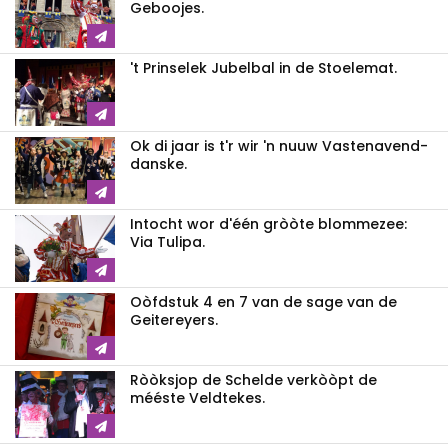
Geboojes.
't Prinselek Jubelbal in de Stoelemat.
Ok di jaar is t'r wir 'n nuuw Vastenavend-
danske.
Intocht wor d'één gròòte blommezee:
Via Tulipa.
Oòfdstuk 4 en 7 van de sage van de
Geitereyers.
Ròòksjop de Schelde verkòòpt de
mééste Veldtekes.