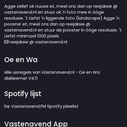
Agge zellef ok nuuws et, meel ons dan op reejaksie @
vastenavend.nl en stuur ok 'n foto mee in òòge
resolusie. 't Liefst 'n liggende foto (landscape) Agge 'n
pooster et, meel ons dan op reejaksie @
vastenavend.nl en stuur de pooster in òòge resolusie. 't
Liefst minimaal 1000 pixels
reejaksie @ vastenavend.nl
Oe en Wa
Alle uisregels van Vastenavend.nl - Oe en Wa
diskleemer V4.11
Spotify lijst
De Vastenavend.FM Spotify pleelist
Vastenavend App