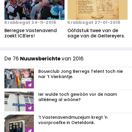
Krabbegat 27-01-2016
Krabbegat 24-11-2016
Oòfdstuk twee van de
Berregse Vastenavend
sage van de Geitereyers.
zoekt ICB'ers!
De 76
Nuuwsberichte
van 2016
Bouwclub Jong Berregs Telent toch nie
nar 't Vierkantje.
Ier wulde toch gewòòn vor de naam
allééneg al wòòne?
't Vastenavendmuzejum kregt 'n
voorproefke in Oeteldonk.