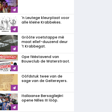
'n Leutege kleurplaat voor
alle kleine Krabbekes.
Gròòte voetstappe mè
maat ellef-duuzend deur
't Krabbegat.
Ope fééstavend van
Bouwclub de Waterstraot.
Oòfdstuk twee van de
sage van de Geitereyers.
Italiaanse Bersagliejèri
opene Nilles III lòòp.