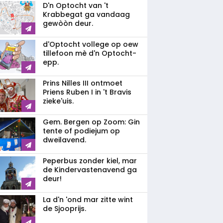
D'n Optocht van 't
Krabbegat ga vandaag
gewòòn deur.
d'Optocht vollege op oew
tillefoon mè d'n Optocht-
epp.
Prins Nilles III ontmoet
Priens Ruben I in 't Bravis
zieke'uis.
Gem. Bergen op Zoom: Gin
tente of podiejum op
dweilavend.
Peperbus zonder kiel, mar
de Kindervastenavend ga
deur!
La d'n 'ond mar zitte wint
de Sjooprijs.