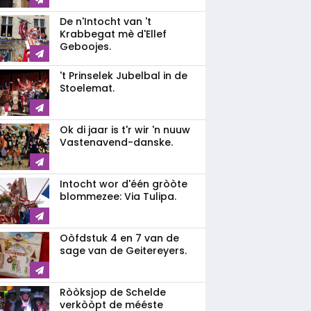
De n'Intocht van 't
Krabbegat mè d'Ellef
Geboojes.
't Prinselek Jubelbal in de
Stoelemat.
Ok di jaar is t'r wir 'n nuuw
Vastenavend-danske.
Intocht wor d'één gròòte
blommezee: Via Tulipa.
Oòfdstuk 4 en 7 van de
sage van de Geitereyers.
Ròòksjop de Schelde
verkòòpt de mééste