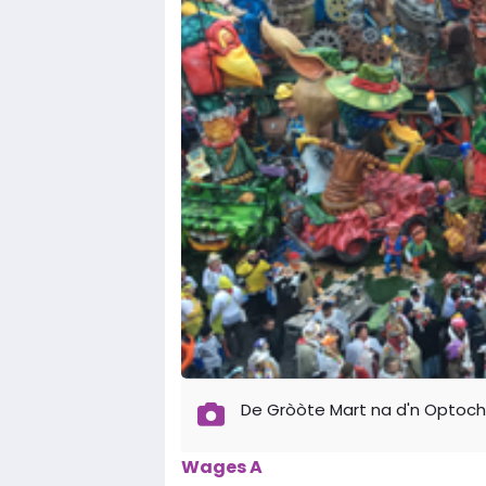
De Gròòte Mart na d'n Optoch
Wages A