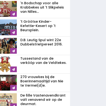
'n Bodschap voor alle
Krabbekes uit 't Slikpeleis
van Nilles...
't Gròòtse Kinder-
Kefettie-Kesert op 't
Beursplein.
D.B. Leutig Spul wint 22e
Dubbelstrietpereet 2016.
Tussestand van de
verkòòp van de Veldtekes.
270 vrouwkes bij de
Boerinnemaaltijd van Nie
te Vermei(d)e.
De 68e Vastenavendkrant
valt venavend wir op de
deurmat.