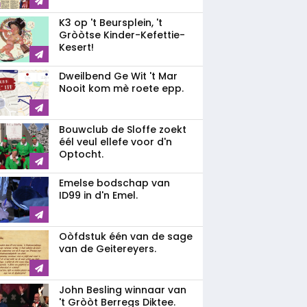
K3 op 't Beursplein, 't
Gròòtse Kinder-Kefettie-
Kesert!
Dweilbend Ge Wit 't Mar
Nooit kom mè roete epp.
Bouwclub de Sloffe zoekt
éél veul ellefe voor d'n
Optocht.
Emelse bodschap van
ID99 in d'n Emel.
Oòfdstuk één van de sage
van de Geitereyers.
John Besling winnaar van
't Gròòt Berregs Diktee.