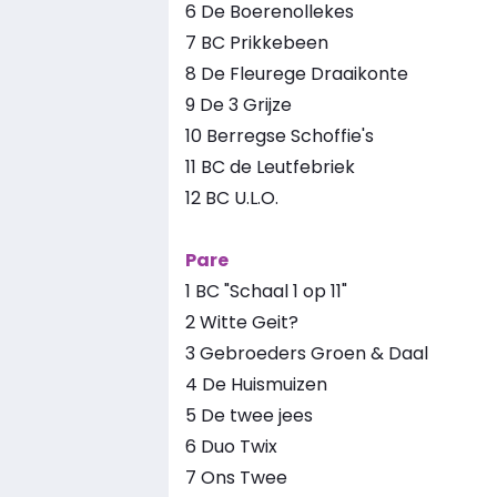
6 De Boerenollekes
7 BC Prikkebeen
8 De Fleurege Draaikonte
9 De 3 Grijze
10 Berregse Schoffie's
11 BC de Leutfebriek
12 BC U.L.O.
Pare
1 BC "Schaal 1 op 11"
2 Witte Geit?
3 Gebroeders Groen & Daal
4 De Huismuizen
5 De twee jees
6 Duo Twix
7 Ons Twee