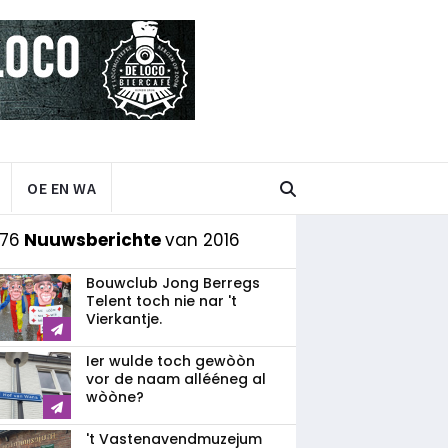
OE EN WA
 76
Nuuwsberichte
van 2016
Bouwclub Jong Berregs
Telent toch nie nar 't
Vierkantje.
Ier wulde toch gewòòn
vor de naam allééneg al
wòòne?
't Vastenavendmuzejum