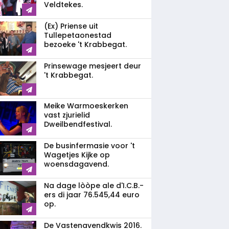
Veldtekes.
(Ex) Priense uit
Tullepetaonestad
bezoeke 't Krabbegat.
Prinsewage mesjeert deur
't Krabbegat.
Meike Warmoeskerken
vast zjurielid
Dweilbendfestival.
De businfermasie voor 't
Wagetjes Kijke op
woensdagavend.
Na dage lòòpe ale d'I.C.B.-
ers di jaar 76.545,44 euro
op.
De Vastenavendkwis 2016.