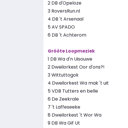
2 DB d'Opeloze
3 RoversRun.nl
4 DB 't Arsenaal
5 AV SPADO
6 DB 't Achterom
Gròòte Loopmeziek
1 DB Wa d'n Uisouwe
2 Dweilorkest Oor d'ons?!
3 Wittuttogok
4 Dweilorkest Wa mak 't uit
5 VDB Tutters en belle
6 De Zeekrale
7 't Laffeseeke
8 Dweilorkest 't Wor Wa
9 DB Wa Gif Ut