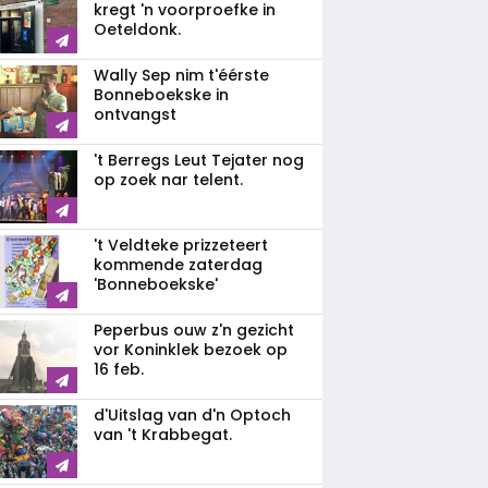
kregt 'n voorproefke in
Oeteldonk.
Wally Sep nim t'éérste
Bonneboekske in
ontvangst
't Berregs Leut Tejater nog
op zoek nar telent.
't Veldteke prizzeteert
kommende zaterdag
'Bonneboekske'
Peperbus ouw z'n gezicht
vor Koninklek bezoek op
16 feb.
d'Uitslag van d'n Optoch
van 't Krabbegat.