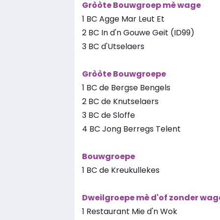
Gròòte Bouwgroep mè wage
1 BC Agge Mar Leut Et
2 BC In d'n Gouwe Geit (ID99)
3 BC d'Utselaers
Gròòte Bouwgroepe
1 BC de Bergse Bengels
2 BC de Knutselaers
3 BC de Sloffe
4 BC Jong Berregs Telent
Bouwgroepe
1 BC de Kreukullekes
Dweilgroepe mè d'of zonder wag
1 Restaurant Mie d'n Wok