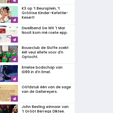
K3 op 't Beursplein, 't
Gròòtse Kinder-Kefettie-
Kesert!
Dweilbend Ge Wit 't Mar
Nooit kom mè roete epp.
Bouwclub de Sloffe zoekt
éél veul ellefe voor d'n
Optocht.
Emelse bodschap van
ID99 in d'n Emel.
Oòfdstuk één van de sage
van de Geitereyers.
John Besling winnaar van
't Gròòt Berregs Diktee.