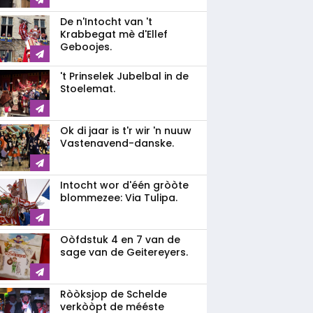
De n'Intocht van 't
Krabbegat mè d'Ellef
Geboojes.
't Prinselek Jubelbal in de
Stoelemat.
Ok di jaar is t'r wir 'n nuuw
Vastenavend-danske.
Intocht wor d'één gròòte
blommezee: Via Tulipa.
Oòfdstuk 4 en 7 van de
sage van de Geitereyers.
Ròòksjop de Schelde
verkòòpt de mééste