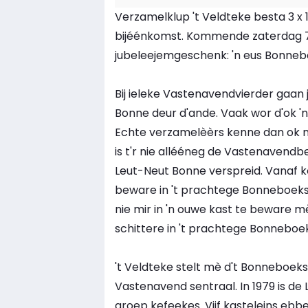
Verzamelklup 't Veldteke besta 3 x 1
bijéénkomst. Kommende zaterdag 7 me
jubeleejemgeschenk: 'n eus Bonneb
Bij ieleke Vastenavendvierder gaan
Bonne deur d'ande. Vaak wor d'ok '
Echte verzamelèèrs kenne dan ok ni
is t'r nie allééneg de Vastenavendb
Leut-Neut Bonne verspreid. Vanaf
beware in 't prachtege Bonneboek
nie mir in 'n ouwe kast te beware mè
schittere in 't prachtege Bonneboe
't Veldteke stelt mè d't Bonneboek
Vastenavend sentraal. In 1979 is de 
groep kefeekes. Vijf kasteleins ebb