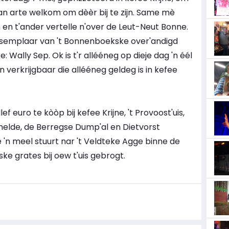
van arte welkom om dèèr bij te zijn. Same mè
 en t'ander vertelle n'over de Leut-Neut Bonne.
semplaar van 't Bonnenboekske over'andigd
 Wally Sep. Ok is t'r allééneg op dieje dag 'n éél
 verkrijgbaar die allééneg geldeg is in kefee
f euro te kòòp bij kefee Krijne, 't Provoost'uis,
helde, de Berregse Dump'al en Dietvorst
e 'n meel stuurt nar 't Veldteke Agge binne de
 grates bij oew t'uis gebrogt.