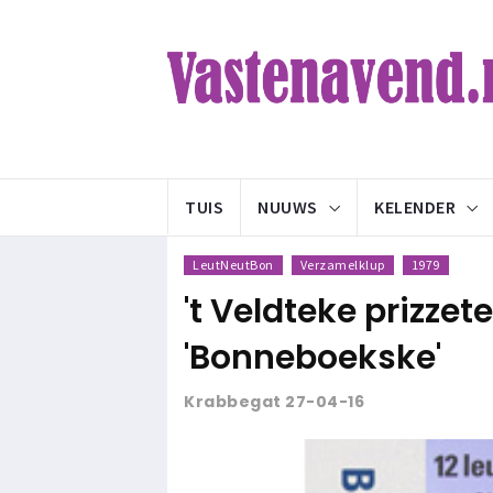
TUIS
NUUWS
KELENDER
LeutNeutBon
Verzamelklup
1979
't Veldteke prizz
'Bonneboekske'
Krabbegat 27-04-16