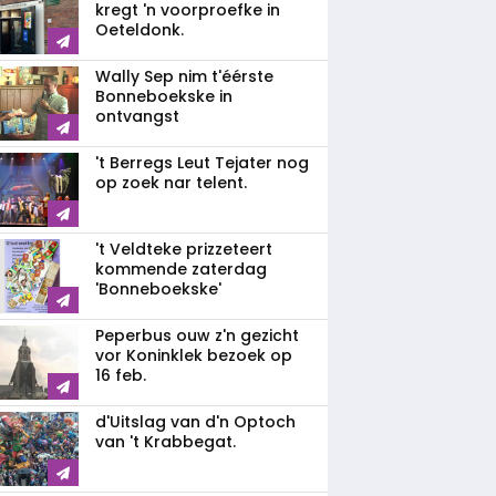
kregt 'n voorproefke in
Oeteldonk.
Wally Sep nim t'éérste
Bonneboekske in
ontvangst
't Berregs Leut Tejater nog
op zoek nar telent.
't Veldteke prizzeteert
kommende zaterdag
'Bonneboekske'
Peperbus ouw z'n gezicht
vor Koninklek bezoek op
16 feb.
d'Uitslag van d'n Optoch
van 't Krabbegat.