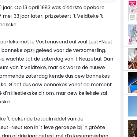
1 jaar. Op 13 april 1983 was d'éérste opebare
i, 33 jaar later, prizzeteert 't Veldteke 't
oekske.
 jaarleks mette Vastenavend eul veul Leut-Neut
n bonneke opzij geleed voor de verzamerling.
e wachte tot de zaterdag van 't Neuzebal. Dan
eurs van 't Veldteke, mar ok worre de nuuwe
 kommende zaterdag kende dus oew bonnekes
ske. G'oef dus oew bonnekes vanaf da mement
 d'n illestiekske d'r om, mar oew kelleksie zal
kske.
ske 't bekende betaalmiddel van de
Leut-Neut Bon in 't leve geroepe bij 'n gròòte
e dan al drie jaar getest mè d'n kesumpsiebon