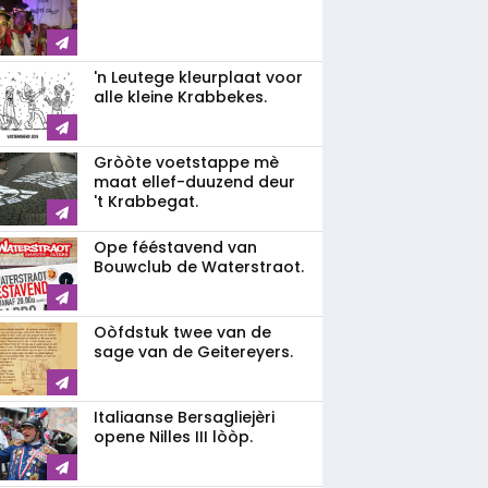
'n Leutege kleurplaat voor
alle kleine Krabbekes.
Gròòte voetstappe mè
maat ellef-duuzend deur
't Krabbegat.
Ope fééstavend van
Bouwclub de Waterstraot.
Oòfdstuk twee van de
sage van de Geitereyers.
Italiaanse Bersagliejèri
opene Nilles III lòòp.