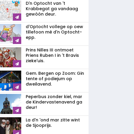
D'n Optocht van 't
Krabbegat ga vandaag
gewòòn deur.
d'Optocht vollege op oew
tillefoon mè d'n Optocht-
epp.
Prins Nilles III ontmoet
Priens Ruben I in 't Bravis
zieke'uis.
Gem. Bergen op Zoom: Gin
tente of podiejum op
dweilavend.
Peperbus zonder kiel, mar
de Kindervastenavend ga
deur!
La d'n 'ond mar zitte wint
de Sjooprijs.