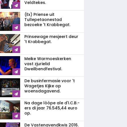
Veldtekes.
(Ex) Priense uit
Tullepetaonestad
bezoeke 't Krabbegat.
Prinsewage mesjeert deur
't Krabbegat.
Meike Warmoeskerken
vast zjurielid
Dweilbendfestival.
De businfermasie voor 't
Wagetjes Kijke op
woensdagavend.
Na dage lòòpe ale d'I.C.B.-
ers di jaar 76.545,44 euro
op.
De Vastenavendkwis 2016.