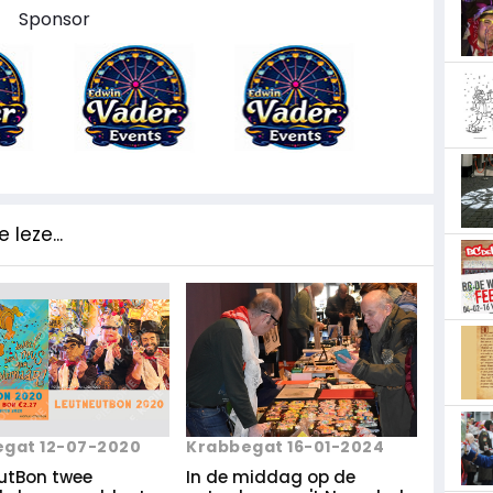
Sponsor
 leze...
gat 12-07-2020
Krabbegat 16-01-2024
utBon twee
In de middag op de