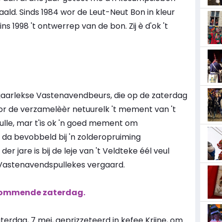
ld. Sinds 1984 wor de Leut-Neut Bon in kleur
s 1998 't ontwerrep van de bon. Zij è d'ok 't
e jaarlekse Vastenavendbeurs, die op de zaterdag
oor de verzamelèèr netuurelk 't mement van 't
ulle, mar t'is ok 'n goed mement om
da bevobbeld bij 'n zolderopruiming
er jare is bij de leje van 't Veldteke éél veul
Vastenavendspullekes vergaard.
 kommende zaterdag.
dag, 7 mei, geprizzeteerd in kefee Krijne, om