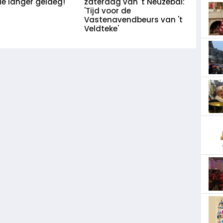
 langer geldeg!
zaterdag van 't Neuzebal:
'Tijd voor de
Vastenavendbeurs van 't
Veldteke'