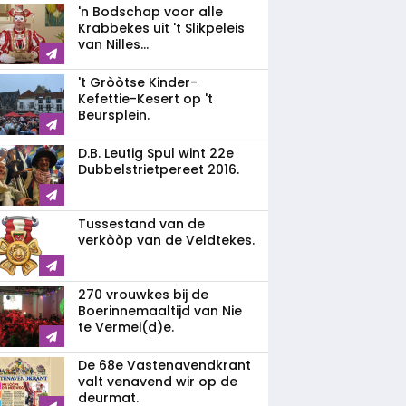
'n Bodschap voor alle
Krabbekes uit 't Slikpeleis
van Nilles...
't Gròòtse Kinder-
Kefettie-Kesert op 't
Beursplein.
D.B. Leutig Spul wint 22e
Dubbelstrietpereet 2016.
Tussestand van de
verkòòp van de Veldtekes.
270 vrouwkes bij de
Boerinnemaaltijd van Nie
te Vermei(d)e.
De 68e Vastenavendkrant
valt venavend wir op de
deurmat.