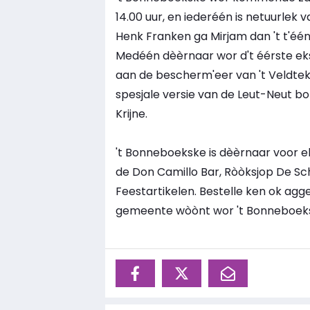
14.00 uur, en iederéén is netuurlek 
Henk Franken ga Mirjam dan 't t'één
Medéén dèèrnaar wor d't éérste ek
aan de bescherm'eer van 't Veldteke:
spesjale versie van de Leut-Neut bon
Krijne.
't Bonneboekske is dèèrnaar voor elle
de Don Camillo Bar, Ròòksjop De Sc
Feestartikelen. Bestelle ken ok agg
gemeente wòònt wor 't Bonneboekske