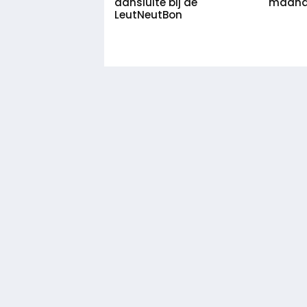
aansluite bij de
maande
LeutNeutBon