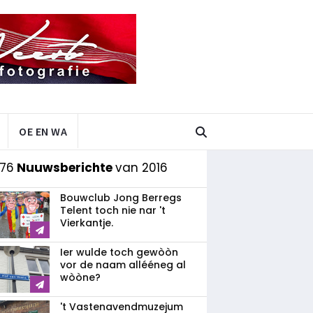
OE EN WA
 76
Nuuwsberichte
van 2016
Bouwclub Jong Berregs
Telent toch nie nar 't
Vierkantje.
Ier wulde toch gewòòn
vor de naam allééneg al
wòòne?
't Vastenavendmuzejum