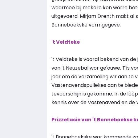
waarmee bij mekare kon worre betaa
uitgevoerd. Mirjam Drenth makt al sin
Bonneboekske vormgegeve.
't Veldteke
't Veldteke is vooral bekend van d
van 't Neuzebal wor ge'ouwe. T'is v
jaar om de verzameling wir aan te v
Vastenavendspullekes aan te biede 
tevoorschijn is gekomme. In de lòòp d
kennis over de Vastenavend en de 
Prizzetasie van 't Bonneboekse
't Bonneboekske wor kommende zater