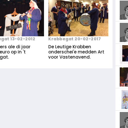
gat 13-02-2012
Krabbegat 20-02-2017
-ers ale di jaar
De Leutige Krabben
1 euro op in 't
onderschei'e medden Art
gat.
voor Vastenavend.