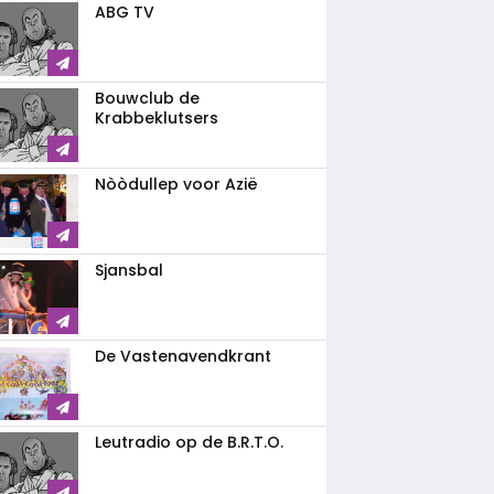
ABG TV
Bouwclub de
Krabbeklutsers
Nòòdullep voor Azië
Sjansbal
De Vastenavendkrant
Leutradio op de B.R.T.O.