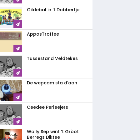
Gildebal in 't Dobbertje
ApposTroffee
Tussestand Veldtekes
De wepcam sta d'aan
Ceedee Perleejers
Wally Sep wint 't Gròòt
Berregs Diktee