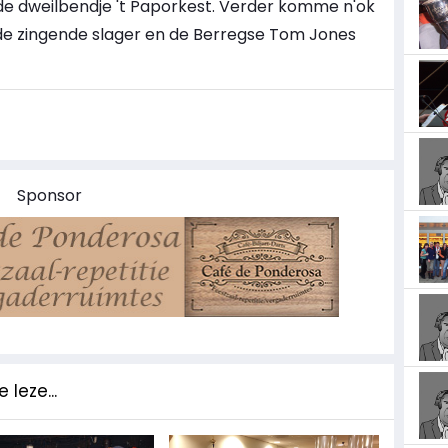
nde dweilbendje 't Paporkest. Verder komme n'ok
 de zingende slager en de Berregse Tom Jones
Sponsor
 leze...