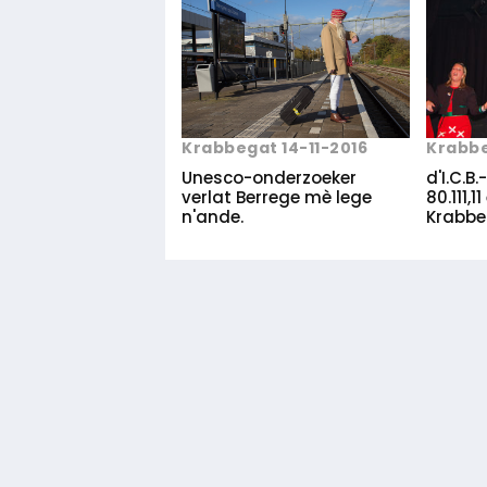
Krabbe
Krabbegat 14-11-2016
d'I.C.B.
Unesco-onderzoeker
80.111,1
verlat Berrege mè lege
Krabbe
n'ande.