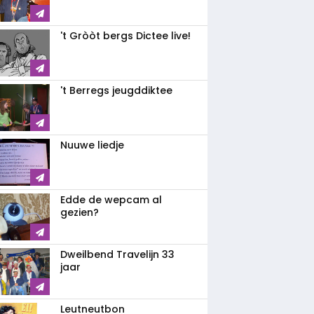
't Gròòt bergs Dictee live!
't Berregs jeugddiktee
Nuuwe liedje
Edde de wepcam al
gezien?
Dweilbend Travelijn 33
jaar
Leutneutbon