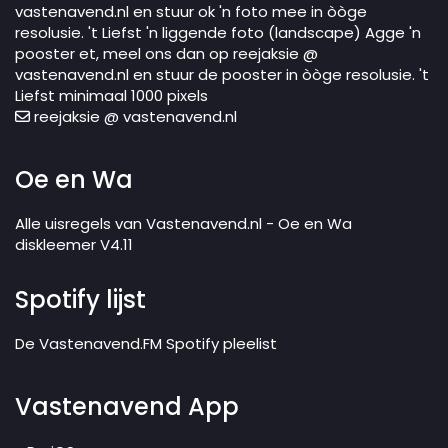
vastenavend.nl en stuur ok 'n foto mee in òòge
resolusie. 't Liefst 'n liggende foto (landscape) Agge 'n
pooster et, meel ons dan op reejaksie @
vastenavend.nl en stuur de pooster in òòge resolusie. 't
Liefst minimaal 1000 pixels
reejaksie @ vastenavend.nl
Oe en Wa
Alle uisregels van Vastenavend.nl - Oe en Wa
diskleemer V4.11
Spotify lijst
De Vastenavend.FM Spotify pleelist
Vastenavend App