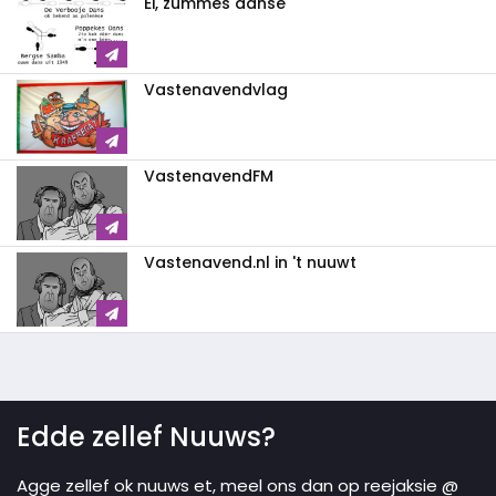
Ei, zummes danse
Vastenavendvlag
VastenavendFM
Vastenavend.nl in 't nuuwt
Edde zellef Nuuws?
Agge zellef ok nuuws et, meel ons dan op reejaksie @