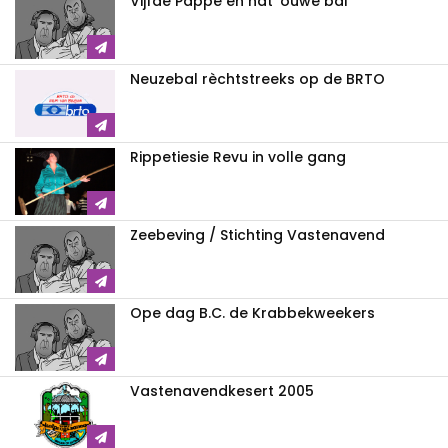
Vijfde Pappe en nat 'ouwe bal
Neuzebal rèchtstreeks op de BRTO
Rippetiesie Revu in volle gang
Zeebeving / Stichting Vastenavend
Ope dag B.C. de Krabbekweekers
Vastenavendkesert 2005