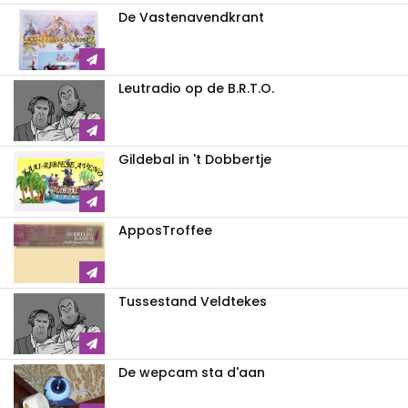
De Vastenavendkrant
Leutradio op de B.R.T.O.
Gildebal in 't Dobbertje
ApposTroffee
Tussestand Veldtekes
De wepcam sta d'aan