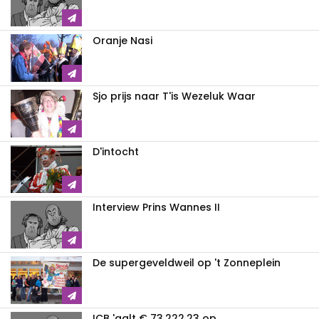
Oranje Nasi
Sjo prijs naar T'is Wezeluk Waar
D'intocht
Interview Prins Wannes II
De supergeveldweil op 't Zonneplein
ICB 'aalt € 73.222,23 op