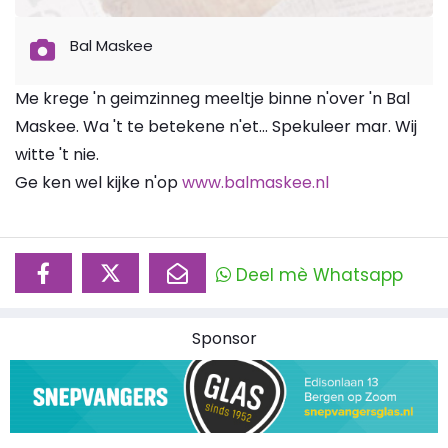
Bal Maskee
Me krege 'n geimzinneg meeltje binne n'over 'n Bal
Maskee. Wa 't te betekene n'et... Spekuleer mar. Wij
witte 't nie.
Ge ken wel kijke n'op
www.balmaskee.nl
Deel mè Whatsapp
Sponsor