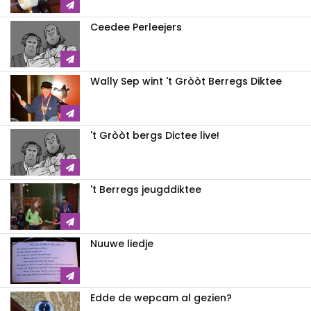
Ceedee Perleejers
Wally Sep wint 't Gròòt Berregs Diktee
't Gròòt bergs Dictee live!
't Berregs jeugddiktee
Nuuwe liedje
Edde de wepcam al gezien?