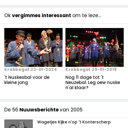
Ok
vergimmes interessant
om te leze...
Krabbegat 22-01-2024
Krabbegat 29-01-2019
't Nuskesbal voor de
Nog 11 dage tot 't
kleine jong
Neuzebal. Leg oew nuske
n'al klaar?
De 56
Nuuwsberichte
van 2005
Wagetjes Kijke n'op 't Konterscherp