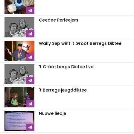
Ceedee Perleejers
Wally Sep wint 't Gròòt Berregs Diktee
't Gròòt bergs Dictee live!
't Berregs jeugddiktee
Nuuwe liedje