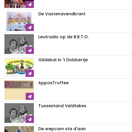
De Vastenavendkrant
Leutradio op de B.R.T.O.
Gildebal in 't Dobbertje
ApposTroffee
Tussestand Veldtekes
De wepcam sta d'aan