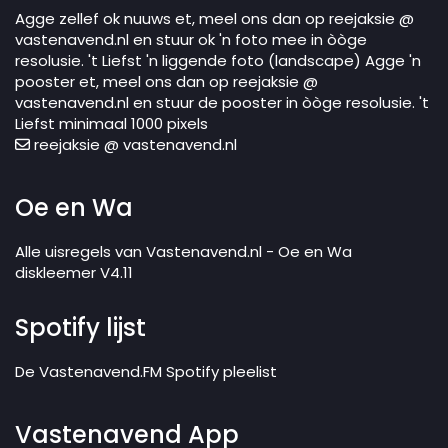
Agge zellef ok nuuws et, meel ons dan op reejaksie @
vastenavend.nl en stuur ok 'n foto mee in òòge
resolusie. 't Liefst 'n liggende foto (landscape) Agge 'n
pooster et, meel ons dan op reejaksie @
vastenavend.nl en stuur de pooster in òòge resolusie. 't
Liefst minimaal 1000 pixels
reejaksie @ vastenavend.nl
Oe en Wa
Alle uisregels van Vastenavend.nl - Oe en Wa
diskleemer V4.11
Spotify lijst
De Vastenavend.FM Spotify pleelist
Vastenavend App