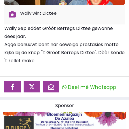
Wally wint Dictee
Wally Sep eddet Gròòt Berregs Diktee gewonne
dees jaar.
Agge benuuwt bent nar oeweige prestasies motte
kijke bij de knop "'t Gròòt Berregs Diktee". Dèèr kende
't zellef make.
Deel mè Whatsapp
Sponsor