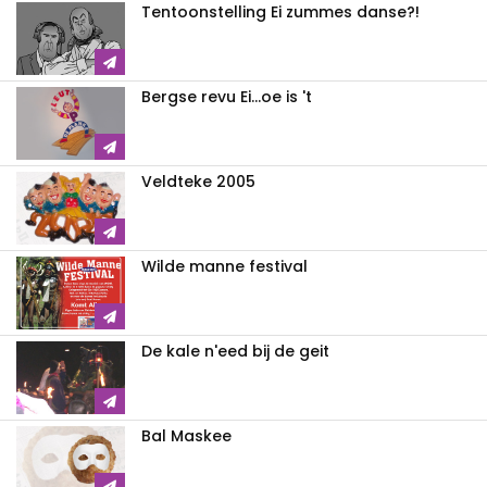
Tentoonstelling Ei zummes danse?!
Bergse revu Ei...oe is 't
Veldteke 2005
Wilde manne festival
De kale n'eed bij de geit
Bal Maskee