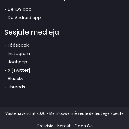
De iOS app
De Android app
Sesjale medieja
Féésboek
Instegram
Joetjoep
X [Twitter]
Bluesky
Threads
Vastenavend.nl 2026 - Me n'ouwe mè veule de leutege speule
Praivisie
Ketakt
Oe en Wa