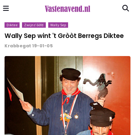
Diktee
Zwijns'òòfd
Wally Sep
Wally Sep wint 't Gròòt Berregs Diktee
Krabbegat 19-01-05