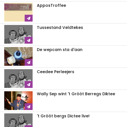
ApposTroffee
Tussestand Veldtekes
De wepcam sta d'aan
Ceedee Perleejers
Wally Sep wint 't Gròòt Berregs Diktee
't Gròòt bergs Dictee live!