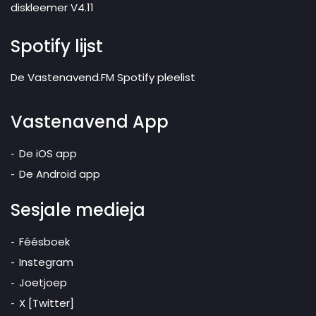
diskleemer V4.11
Spotify lijst
De Vastenavend.FM Spotify pleelist
Vastenavend App
De iOS app
De Android app
Sesjale medieja
Féésboek
Instegram
Joetjoep
X [Twitter]