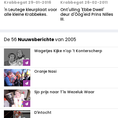
Krabbegat 29-01-2016
Krabbegat 26-02-2011
'n Leutege kleurplaat voor
Ont'ulling 'Ebbe Dweil'
alle kleine Krabbekes.
deur d'Òòg'eid Prins Nilles
III.
De 56
Nuuwsberichte
van 2005
Wagetjes Kijke n'op 't Konterscherp
Oranje Nasi
Sjo prijs naar T'is Wezeluk Waar
D'intocht