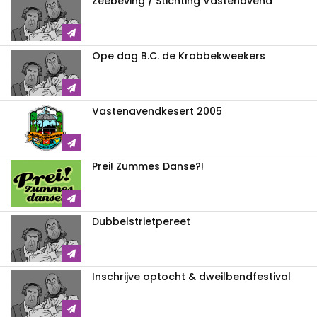
Zeebeving / Stichting Vastenavend
Ope dag B.C. de Krabbekweekers
Vastenavendkesert 2005
Prei! Zummes Danse?!
Dubbelstrietpereet
Inschrijve optocht & dweilbendfestival