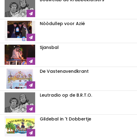
Nòòdullep voor Azië
Sjansbal
De Vastenavendkrant
Leutradio op de B.R.T.O.
Gildebal in 't Dobbertje