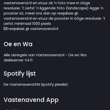
vastenavend.nl en stuur ok 'n foto mee in òòge
resolusie. 't Liefst 'n liggende foto (landscape) Agge 'n
pooster et, meel ons dan op reejaksie @
vastenavend.nl en stuur de pooster in òòge resolusie. 't
Liefst minimaal 1000 pixels
reejaksie @ vastenavend.nl
Oe en Wa
Alle uisregels van Vastenavend.nl - Oe en Wa
diskleemer V4.11
Spotify lijst
De Vastenavend.FM Spotify pleelist
Vastenavend App