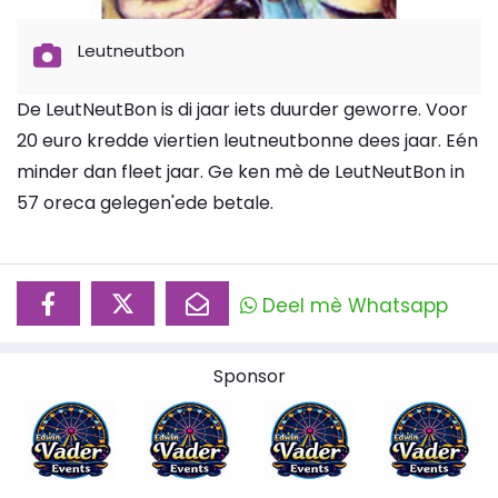
Leutneutbon
De LeutNeutBon is di jaar iets duurder geworre. Voor
20 euro kredde viertien leutneutbonne dees jaar. Eén
minder dan fleet jaar. Ge ken mè de LeutNeutBon in
57 oreca gelegen'ede betale.
Deel mè Whatsapp
Sponsor