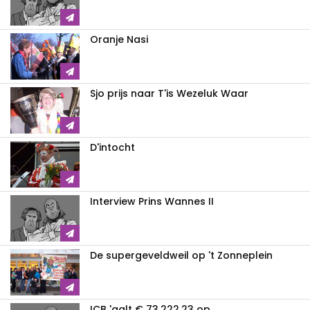
Oranje Nasi
Sjo prijs naar T'is Wezeluk Waar
D'intocht
Interview Prins Wannes II
De supergeveldweil op 't Zonneplein
ICB 'aalt € 73.222,23 op