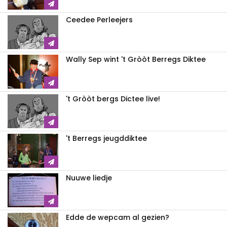
Ceedee Perleejers
Wally Sep wint 't Gròòt Berregs Diktee
't Gròòt bergs Dictee live!
't Berregs jeugddiktee
Nuuwe liedje
Edde de wepcam al gezien?