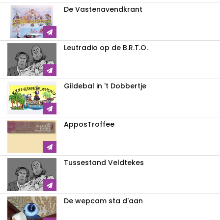
De Vastenavendkrant
Leutradio op de B.R.T.O.
Gildebal in 't Dobbertje
ApposTroffee
Tussestand Veldtekes
De wepcam sta d'aan