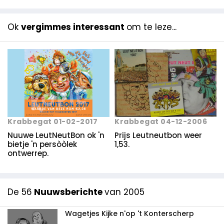
Ok
vergimmes interessant
om te leze...
Krabbegat 04-12-2006
Krabbegat 01-02-2017
Prijs Leutneutbon weer
Nuuwe LeutNeutBon ok 'n
1,53.
bietje 'n persòòlek
ontwerrep.
De 56
Nuuwsberichte
van 2005
Wagetjes Kijke n'op 't Konterscherp