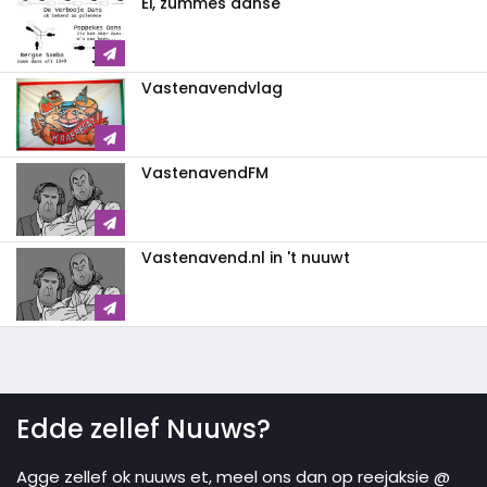
Ei, zummes danse
Vastenavendvlag
VastenavendFM
Vastenavend.nl in 't nuuwt
Edde zellef Nuuws?
Agge zellef ok nuuws et, meel ons dan op reejaksie @