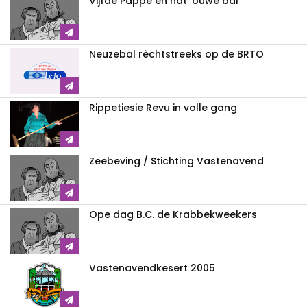
Vijfde Pappe en nat 'ouwe bal
Neuzebal rèchtstreeks op de BRTO
Rippetiesie Revu in volle gang
Zeebeving / Stichting Vastenavend
Ope dag B.C. de Krabbekweekers
Vastenavendkesert 2005