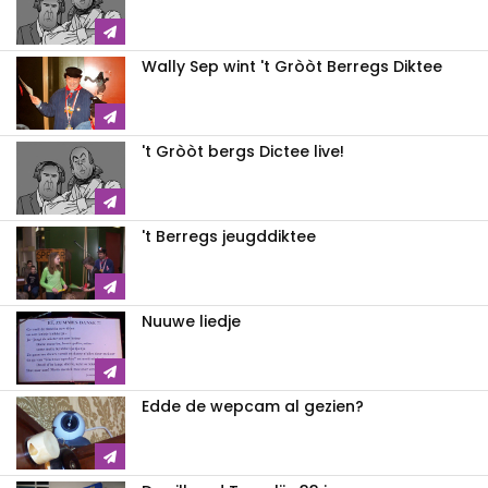
Wally Sep wint 't Gròòt Berregs Diktee
't Gròòt bergs Dictee live!
't Berregs jeugddiktee
Nuuwe liedje
Edde de wepcam al gezien?