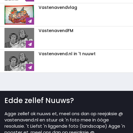
Vastenavendvlag
VastenavendFM
Vastenavend.nl in 't nuuwt
Edde zellef Nuuws?
Agge zellef ok nuuws et, meel ons dan op reejaksie @
vastenavend.nl en stuur ok 'n foto mee in òòge
resolusie. 't Liefst 'n liggende foto (landscape) Agge 'n
pooster et, meel ons dan op reejaksie @