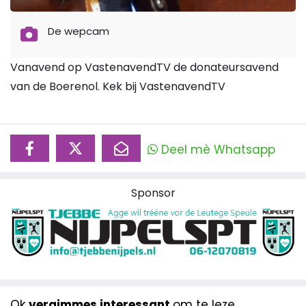
De wepcam
Vanavend op VastenavendTV de donateursavend
van de Boerenol. Kek bij VastenavendTV
Deel mè Whatsapp
Sponsor
Ok
vergimmes interessant
om te leze...