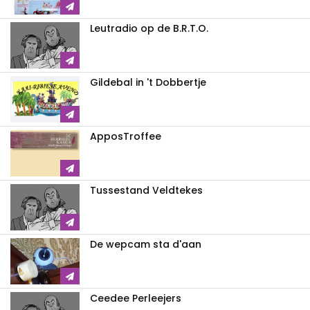
Leutradio op de B.R.T.O.
Gildebal in 't Dobbertje
ApposTroffee
Tussestand Veldtekes
De wepcam sta d'aan
Ceedee Perleejers