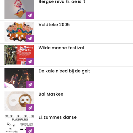
Bergse revu Ei...oe is 't
Veldteke 2005
Wilde manne festival
De kale n'eed bij de geit
Bal Maskee
Ei, zummes danse