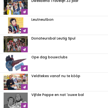
Dweilbend Travelijn 33 jaar
Leutneutbon
Donateursbal Leutig Spul
Ope dag bouwclubs
Veldtekes vanaf nu te kòòp
Vijfde Pappe en nat 'ouwe bal