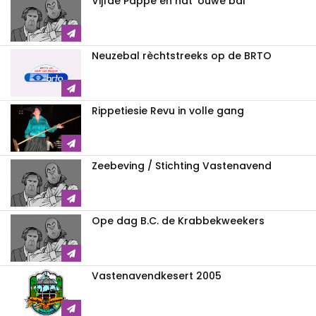
Vijfde Pappe en nat 'ouwe bal
Neuzebal rèchtstreeks op de BRTO
Rippetiesie Revu in volle gang
Zeebeving / Stichting Vastenavend
Ope dag B.C. de Krabbekweekers
Vastenavendkesert 2005