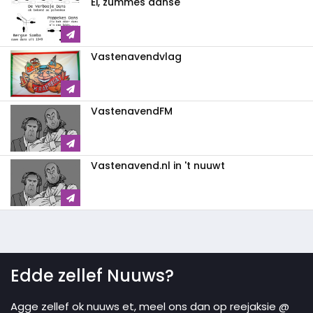
Ei, zummes danse
Vastenavendvlag
VastenavendFM
Vastenavend.nl in 't nuuwt
Edde zellef Nuuws?
Agge zellef ok nuuws et, meel ons dan op reejaksie @