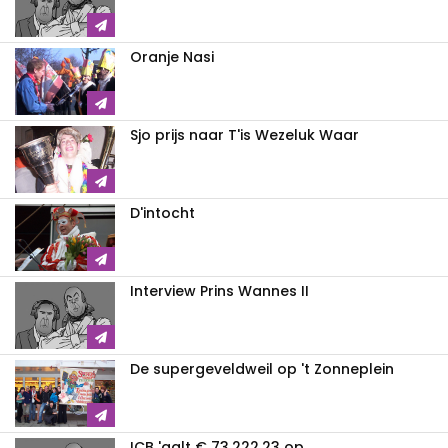
Oranje Nasi
Sjo prijs naar T'is Wezeluk Waar
D'intocht
Interview Prins Wannes II
De supergeveldweil op 't Zonneplein
ICB 'aalt € 73.222,23 op