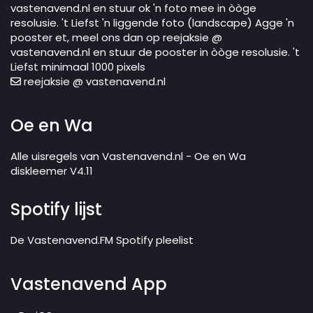
vastenavend.nl en stuur ok 'n foto mee in òòge
resolusie. 't Liefst 'n liggende foto (landscape) Agge 'n
pooster et, meel ons dan op reejaksie @
vastenavend.nl en stuur de pooster in òòge resolusie. 't
Liefst minimaal 1000 pixels
reejaksie @ vastenavend.nl
Oe en Wa
Alle uisregels van Vastenavend.nl - Oe en Wa
diskleemer V4.11
Spotify lijst
De Vastenavend.FM Spotify pleelist
Vastenavend App