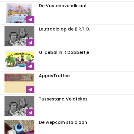
De Vastenavendkrant
Leutradio op de B.R.T.O.
Gildebal in 't Dobbertje
ApposTroffee
Tussestand Veldtekes
De wepcam sta d'aan