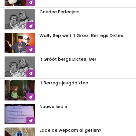
Ceedee Perleejers
Wally Sep wint 't Gròòt Berregs Diktee
't Gròòt bergs Dictee live!
't Berregs jeugddiktee
Nuuwe liedje
Edde de wepcam al gezien?