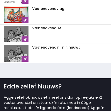
Vastenavendvlag
VastenavendFM
Vastenavend.nl in 't nuuwt
Edde zellef Nuuws?
Agge zellef ok nuuws et, meel ons dan op reejaksie @
vastenavend.nl en stuur ok 'n foto mee in òòge
resolusie. 't Liefst 'n liggende foto (landscape) Agge 'n