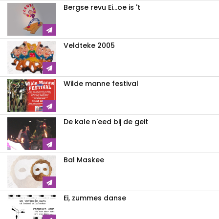
Bergse revu Ei...oe is 't
Veldteke 2005
Wilde manne festival
De kale n'eed bij de geit
Bal Maskee
Ei, zummes danse