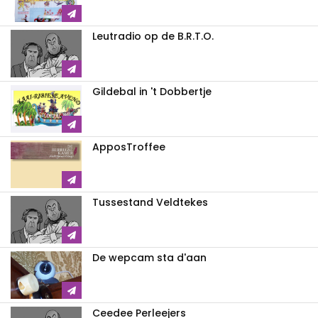
Leutradio op de B.R.T.O.
Gildebal in 't Dobbertje
ApposTroffee
Tussestand Veldtekes
De wepcam sta d'aan
Ceedee Perleejers