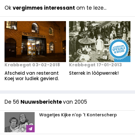
Ok
vergimmes interessant
om te leze...
Krabbegat 17-01-2013
Krabbegat 03-02-2018
Sterrek in lòòpwerrek!
Afscheid van resterant
Koej wor ludiek gevierd.
De 56
Nuuwsberichte
van 2005
Wagetjes Kijke n'op 't Konterscherp