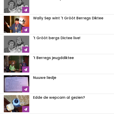
Wally Sep wint 't Gròòt Berregs Diktee
't Gròòt bergs Dictee live!
't Berregs jeugddiktee
Nuuwe liedje
Edde de wepcam al gezien?