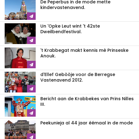
De Peperbus in de mode mette
kindervastenavend.
Un 'Opke Leut wint 't 42ste
Dweilbendfestival.
't Krabbegat makt kennis mè Prinseske
Anouk.
d'Ellef Gebòòje voor de Berregse
Vastenavend 2012.
Bericht aan de Krabbekes van Prins Nilles
III.
Peekunieja al 44 jaar éémaal in de mode