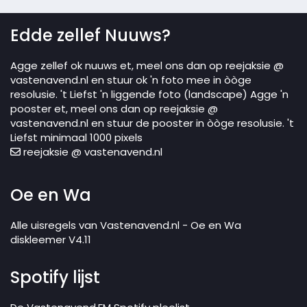
Edde zellef Nuuws?
Agge zellef ok nuuws et, meel ons dan op reejaksie @
vastenavend.nl en stuur ok 'n foto mee in òòge
resolusie. 't Liefst 'n liggende foto (landscape) Agge 'n
pooster et, meel ons dan op reejaksie @
vastenavend.nl en stuur de pooster in òòge resolusie. 't
Liefst minimaal 1000 pixels
reejaksie @ vastenavend.nl
Oe en Wa
Alle uisregels van Vastenavend.nl - Oe en Wa
diskleemer V4.11
Spotify lijst