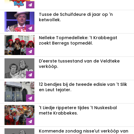
Tusse de Schuifdeure di jaar op 'n
ketwollek.
Nelleke Topmedelleke: 't Krabbegat
zoekt Berregs topmedèl.
D'eerste tussestand van de Veldteke
verkòòp.
12 bendjes bij de tweede edisie van 't Slik
en Leut tejater.
't Liedje rippetere tijdes 't Nuskesbal
mette Krabbekes.
Kommende zondag nisse'ut verkòòp van