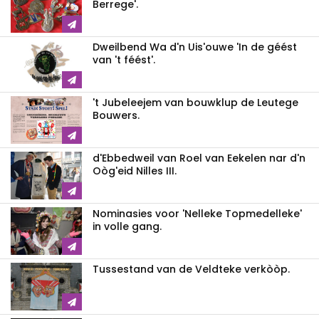
Berrege'.
Dweilbend Wa d'n Uis'ouwe 'In de géést
van 't féést'.
't Jubeleejem van bouwklup de Leutege
Bouwers.
d'Ebbedweil van Roel van Eekelen nar d'n
Oòg'eid Nilles III.
Nominasies voor 'Nelleke Topmedelleke'
in volle gang.
Tussestand van de Veldteke verkòòp.