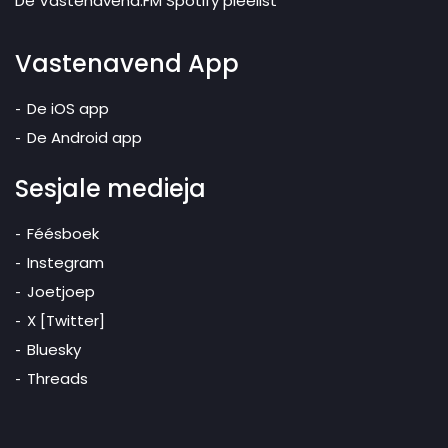
De Vastenavend.FM Spotify pleelist
Vastenavend App
De iOS app
De Android app
Sesjale medieja
Féésboek
Instegram
Joetjoep
X [Twitter]
Bluesky
Threads