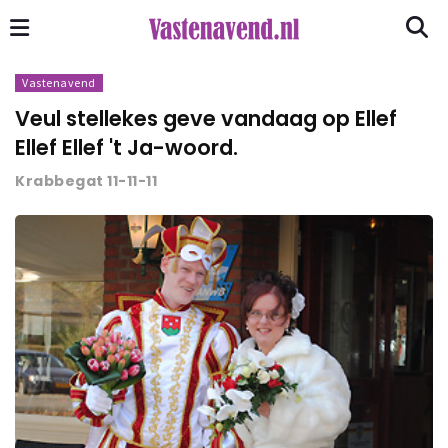
Vastenavend
Veul stellekes geve vandaag op Ellef
Ellef Ellef 't Ja-woord.
Krabbegat 11-11-11