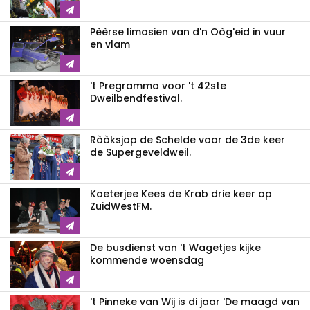
Pèèrse limosien van d'n Oòg'eid in vuur
en vlam
't Pregramma voor 't 42ste
Dweilbendfestival.
Ròòksjop de Schelde voor de 3de keer
de Supergeveldweil.
Koeterjee Kees de Krab drie keer op
ZuidWestFM.
De busdienst van 't Wagetjes kijke
kommende woensdag
't Pinneke van Wij is di jaar 'De maagd van