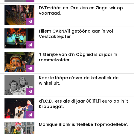
DVD-dòòs en 'Ore zien en Zinge' wir op
voorraad.
Fillem CARNA11 getòònd aan 'n vol
Vestzaktejater
't Gerijke van d'n Oòg'eid is di jaar 'n
rommelzolder.
Kaarte lòòpe n'over de ketwollek de
winkel uit.
d'I.C.B.-ers ale di jaar 80.111,11 euro op in 't
Krabbegat.
Monique Blonk is 'Nelleke Topmodelleke'.