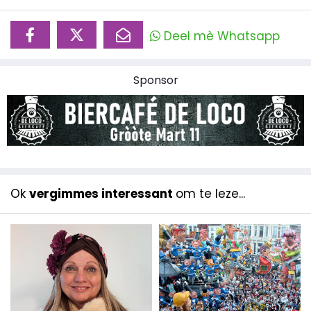
Deel mè Whatsapp
Sponsor
Ok
vergimmes interessant
om te leze...