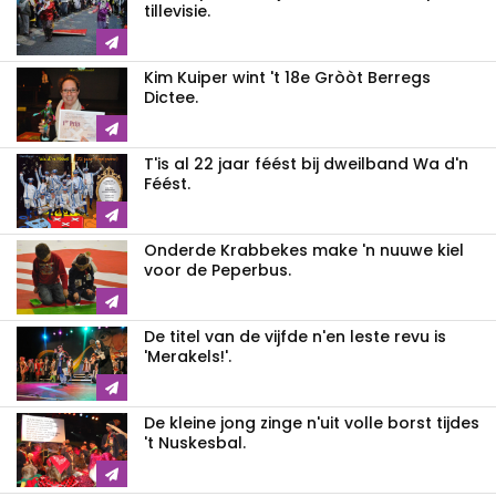
tillevisie.
Kim Kuiper wint 't 18e Gròòt Berregs
Dictee.
T'is al 22 jaar féést bij dweilband Wa d'n
Féést.
Onderde Krabbekes make 'n nuuwe kiel
voor de Peperbus.
De titel van de vijfde n'en leste revu is
'Merakels!'.
De kleine jong zinge n'uit volle borst tijdes
't Nuskesbal.