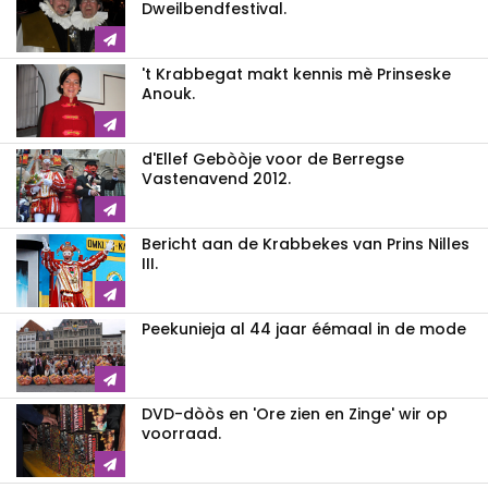
Dweilbendfestival.
't Krabbegat makt kennis mè Prinseske
Anouk.
d'Ellef Gebòòje voor de Berregse
Vastenavend 2012.
Bericht aan de Krabbekes van Prins Nilles
III.
Peekunieja al 44 jaar éémaal in de mode
DVD-dòòs en 'Ore zien en Zinge' wir op
voorraad.