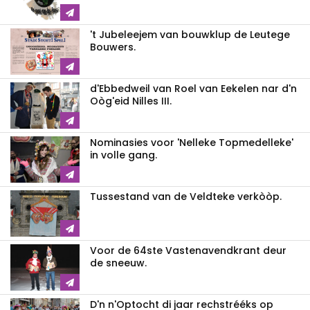
't Jubeleejem van bouwklup de Leutege
Bouwers.
d'Ebbedweil van Roel van Eekelen nar d'n
Oòg'eid Nilles III.
Nominasies voor 'Nelleke Topmedelleke'
in volle gang.
Tussestand van de Veldteke verkòòp.
Voor de 64ste Vastenavendkrant deur
de sneeuw.
D'n n'Optocht di jaar rechstrééks op