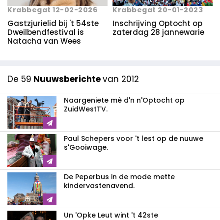
Krabbegat 12-02-2026
Krabbegat 20-01-2023
Gastzjurielid bij 't 54ste
Inschrijving Optocht op
Dweilbendfestival is
zaterdag 28 jannewarie
Natacha van Wees
De 59
Nuuwsberichte
van 2012
Naargeniete mè d'n n'Optocht op
ZuidWestTV.
Paul Schepers voor 't lest op de nuuwe
s'Gooiwage.
De Peperbus in de mode mette
kindervastenavend.
Un 'Opke Leut wint 't 42ste