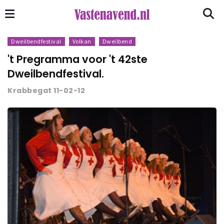
Dweilbendfestival
Volkan
Dweilbend
't Pregramma voor 't 42ste
Dweilbendfestival.
Krabbegat 11-02-12