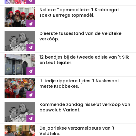
Nelleke Topmedelleke: 't Krabbegat
zoekt Berregs topmedèl.
D'eerste tussestand van de Veldteke
verkòòp.
12 bendjes bij de tweede edisie van 't Slik
en Leut tejater.
't Liedje rippetere tijdes 't Nuskesbal
mette Krabbekes.
Kommende zondag nisse'ut verkòòp van
bouwclub Variant.
De jaarlekse verzamelbeurs van 't
Veldteke.