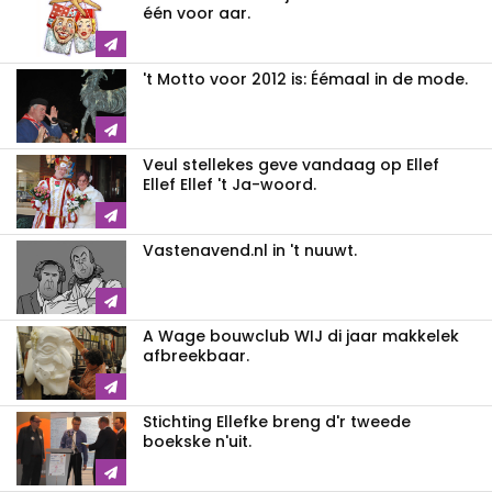
één voor aar.
't Motto voor 2012 is: Éémaal in de mode.
Veul stellekes geve vandaag op Ellef
Ellef Ellef 't Ja-woord.
Vastenavend.nl in 't nuuwt.
A Wage bouwclub WIJ di jaar makkelek
afbreekbaar.
Stichting Ellefke breng d'r tweede
boekske n'uit.