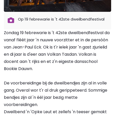
Op 19 febrewarie is 't 42ste dweilbendfestival
Zondag 19 febrewarie is 't 42ste dweilbendfestival da
vanaf flèèt jaar 'n nuuwe voorzitter et in de persòòn
van Jean-Paul Eck. Ok is t'r ielek jaar 'n gast zjurielid
en di jaar is d'eer aan Volkan Tasdan. Volkan is
docent aan 't rijks en et z'n eigeste dansschool
Bookie Dauwn.
De voorbereidinge bij de dweilbendjes zijn al in volle
gang. Overal wor t'r al druk gerippeteerd. Sommige
bendjes zijn al 'n éél jaar bezig mette
voorbereidingen.
Dweilbend 'n 'Opke Leut et zellefs 'n teeser gemakt