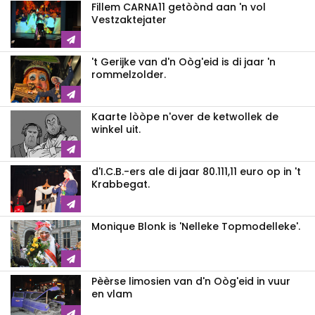
Fillem CARNA11 getòònd aan 'n vol
Vestzaktejater
't Gerijke van d'n Oòg'eid is di jaar 'n
rommelzolder.
Kaarte lòòpe n'over de ketwollek de
winkel uit.
d'I.C.B.-ers ale di jaar 80.111,11 euro op in 't
Krabbegat.
Monique Blonk is 'Nelleke Topmodelleke'.
Pèèrse limosien van d'n Oòg'eid in vuur
en vlam