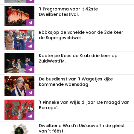
't Pregramma voor 't 42ste
Dweilbendfestival.
Ròòksjop de Schelde voor de 3de keer
de Supergeveldweil.
Koeterjee Kees de Krab drie keer op
ZuidWestFM.
De busdienst van 't Wagetjes kijke
kommende woensdag
't Pinneke van Wij is di jaar 'De maagd van
Berrege'.
Dweilbend Wa d'n Uis'ouwe 'In de géést
van 't féést'.