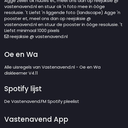
Agge zellef ok nuuws et, meel ons dan op reejaksie @
vastenavend.nl en stuur ok 'n foto mee in òòge
resolusie. 't Liefst 'n liggende foto (landscape) Agge 'n
pooster et, meel ons dan op reejaksie @
vastenavend.nl en stuur de pooster in òòge resolusie. 't
Liefst minimaal 1000 pixels
reejaksie @ vastenavend.nl
Oe en Wa
Alle uisregels van Vastenavend.nl - Oe en Wa
diskleemer V4.11
Spotify lijst
De Vastenavend.FM Spotify pleelist
Vastenavend App