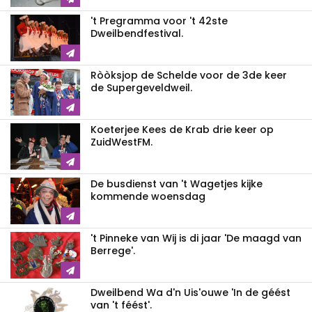
't Pregramma voor 't 42ste
Dweilbendfestival.
Ròòksjop de Schelde voor de 3de keer
de Supergeveldweil.
Koeterjee Kees de Krab drie keer op
ZuidWestFM.
De busdienst van 't Wagetjes kijke
kommende woensdag
't Pinneke van Wij is di jaar 'De maagd van
Berrege'.
Dweilbend Wa d'n Uis'ouwe 'In de géést
van 't féést'.