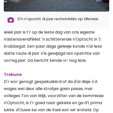
D'n n'opocht di jaar rechstrééks op tillevisie
Ielek jaar is t'r op de leste dag van ons eigeste
Vastenavendféést 'n schitterende n'Optocht in 't
Krabbegat. Een paar dage geleeje konde n'al leze
datte route di jaar n'is gewijzigd ten opzichte van
vorreg jaar. Da bericht kende
ier
nog leze.
Trebune
D'r wor genogt gespekuléérd of da d'al dieje n'A
wages wel deur alle stratjes gaan passe, mar
volleges Ton van Wijk, voorzitter van de kemmissie
n'Optocht, is t'r goed naar gekeke en ga d't prima
lukke. d'Ouwe lus van de Kaai wor wir ersteld. Op