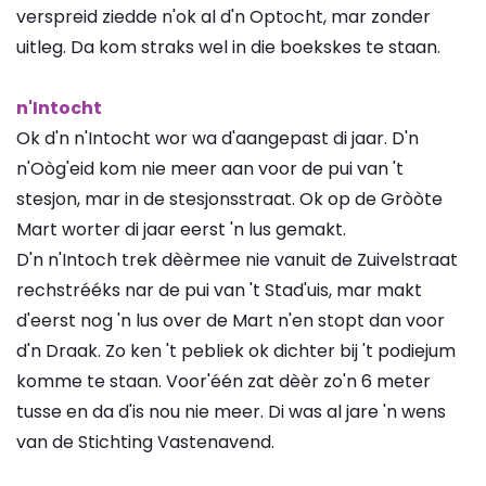
verspreid ziedde n'ok al d'n Optocht, mar zonder
uitleg. Da kom straks wel in die boekskes te staan.
n'Intocht
Ok d'n n'Intocht wor wa d'aangepast di jaar. D'n
n'Oòg'eid kom nie meer aan voor de pui van 't
stesjon, mar in de stesjonsstraat. Ok op de Gròòte
Mart worter di jaar eerst 'n lus gemakt.
D'n n'Intoch trek dèèrmee nie vanuit de Zuivelstraat
rechstrééks nar de pui van 't Stad'uis, mar makt
d'eerst nog 'n lus over de Mart n'en stopt dan voor
d'n Draak. Zo ken 't pebliek ok dichter bij 't podiejum
komme te staan. Voor'één zat dèèr zo'n 6 meter
tusse en da d'is nou nie meer. Di was al jare 'n wens
van de Stichting Vastenavend.