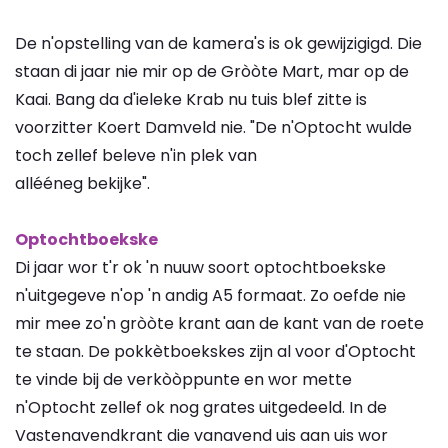
De n'opstelling van de kamera's is ok gewijzigigd. Die
staan di jaar nie mir op de Gròòte Mart, mar op de
Kaai. Bang da d'ieleke Krab nu tuis blef zitte is
voorzitter Koert Damveld nie. "De n'Optocht wulde
toch zellef beleve n'in plek van
allééneg bekijke".
Optochtboekske
Di jaar wor t'r ok 'n nuuw soort optochtboekske
n'uitgegeve n'op 'n andig A5 formaat. Zo oefde nie
mir mee zo'n gròòte krant aan de kant van de roete
te staan. De pokkètboekskes zijn al voor d'Optocht
te vinde bij de verkòòppunte en wor mette
n'Optocht zellef ok nog grates uitgedeeld. In de
Vastenavendkrant die vanavend uis aan uis wor