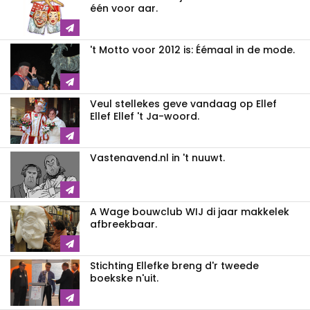
één voor aar.
't Motto voor 2012 is: Éémaal in de mode.
Veul stellekes geve vandaag op Ellef
Ellef Ellef 't Ja-woord.
Vastenavend.nl in 't nuuwt.
A Wage bouwclub WIJ di jaar makkelek
afbreekbaar.
Stichting Ellefke breng d'r tweede
boekske n'uit.