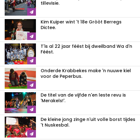
tillevisie.
Kim Kuiper wint 't 18e Gròòt Berregs
Dictee.
T'is al 22 jaar féést bij dweilband Wa d'n
Féést.
Onderde Krabbekes make 'n nuuwe kiel
voor de Peperbus.
De titel van de vijfde n'en leste revu is
'Merakels!'.
De kleine jong zinge n'uit volle borst tijdes
't Nuskesbal.