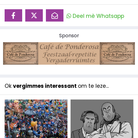
Deel mè Whatsapp
Sponsor
Ok
vergimmes interessant
om te leze...