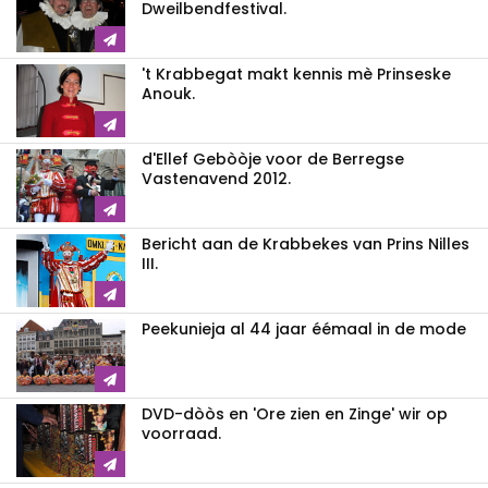
Dweilbendfestival.
't Krabbegat makt kennis mè Prinseske
Anouk.
d'Ellef Gebòòje voor de Berregse
Vastenavend 2012.
Bericht aan de Krabbekes van Prins Nilles
III.
Peekunieja al 44 jaar éémaal in de mode
DVD-dòòs en 'Ore zien en Zinge' wir op
voorraad.