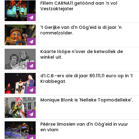
Fillem CARNA11 getòònd aan 'n vol
Vestzaktejater
't Gerijke van d'n Oòg'eid is di jaar 'n
rommelzolder.
Kaarte lòòpe n'over de ketwollek de
winkel uit.
d'I.C.B.-ers ale di jaar 80.111,11 euro op in 't
Krabbegat.
Monique Blonk is 'Nelleke Topmodelleke'.
Pèèrse limosien van d'n Oòg'eid in vuur
en vlam