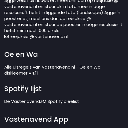
Agge zellef ok nuuws et, meel ons dan op reejaksie @
vastenavend.nl en stuur ok 'n foto mee in òòge
resolusie. 't Liefst 'n liggende foto (landscape) Agge 'n
pooster et, meel ons dan op reejaksie @
vastenavend.nl en stuur de pooster in òòge resolusie. 't
Liefst minimaal 1000 pixels
reejaksie @ vastenavend.nl
Oe en Wa
Alle uisregels van Vastenavend.nl - Oe en Wa
diskleemer V4.11
Spotify lijst
De Vastenavend.FM Spotify pleelist
Vastenavend App