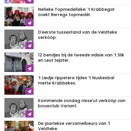
Nelleke Topmedelleke: 't Krabbegat
zoekt Berregs topmedèl.
D'eerste tussestand van de Veldteke
verkòòp.
12 bendjes bij de tweede edisie van 't Slik
en Leut tejater.
't Liedje rippetere tijdes 't Nuskesbal
mette Krabbekes.
Kommende zondag nisse'ut verkòòp van
bouwclub Variant.
De jaarlekse verzamelbeurs van 't
Veldteke.