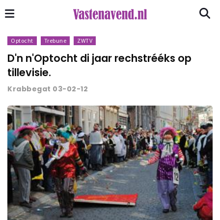
Optocht
Trebune
ZWTV
D'n n'Optocht di jaar rechstrééks op
tillevisie.
Krabbegat 03-02-12