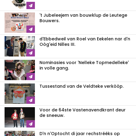
't Jubeleejem van bouwklup de Leutege
Bouwers.
d'Ebbedweil van Roel van Eekelen nar d'n
Oòg'eid Nilles III.
Nominasies voor 'Nelleke Topmedelleke'
in volle gang.
Tussestand van de Veldteke verkòòp.
Voor de 64ste Vastenavendkrant deur
de sneeuw.
D'n n'Optocht di jaar rechstrééks op