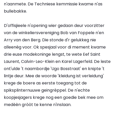
n'aanmete. De Techniese kemmissie kwame n'as
bullebakke.
D'offisjieele n'opening wier gedaan deur voorzitter
van de winkeliersvereniging Bob van Foppele n'en
Arry van den Berg. Die stonde d'r gelukkeg nie
alleenèg voor. Ok spesjaal voor di mement kwame
drie euse modekoninge lengst, te wete Eef Saint
Laurent, Calvin-Leo-Klein en Karel Lagerfeld. De leste
ont'ulde 't naambordje 'Ugo Bosstraat' en knipte 't
lintje deur. Mee de woorde 'kleidung ist verleidung'
krege de boere as eerste toegang tot de
spiksplinternuuwe geingrèppel. De n'echte
koopjesjagers krege nog een goedie bek mee om
medèèn gròòt te kenne n'inslaan.