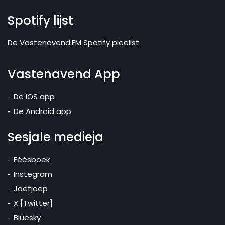
Spotify lijst
De Vastenavend.FM Spotify pleelist
Vastenavend App
De iOS app
De Android app
Sesjale medieja
Féésboek
Instegram
Joetjoep
X [Twitter]
Bluesky