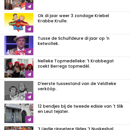
Ok di jaar weer 3 zondage Kriebel
Krabbe Krulle.
Tusse de Schuifdeure di jaar op 'n
ketwollek.
Nelleke Topmedelleke: 't Krabbegat
zoekt Berregs topmedèl.
D'eerste tussestand van de Veldteke
verkòòp.
12 bendjes bij de tweede edisie van 't Slik
en Leut tejater.
't Liedje rippetere tijdes 't Nuskesbal