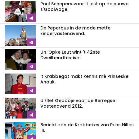
Paul Schepers voor 't lest op de nuuwe
s'Gooiwage.
De Peperbus in de mode mette
kindervastenavend.
Un 'Opke Leut wint 't 42ste
Dweilbendfestival.
't Krabbegat makt kennis mè Prinseske
Anouk.
d'Ellef Gebòòje voor de Berregse
Vastenavend 2012.
Bericht aan de Krabbekes van Prins Nilles
III.