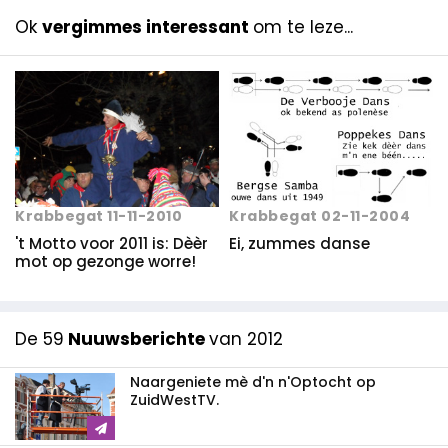
Ok
vergimmes interessant
om te leze...
Krabbegat 11-11-2010
Krabbegat 02-11-2004
't Motto voor 2011 is: Dèèr
Ei, zummes danse
mot op gezonge worre!
De 59
Nuuwsberichte
van 2012
Naargeniete mè d'n n'Optocht op
ZuidWestTV.