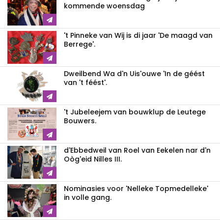
kommende woensdag
't Pinneke van Wij is di jaar 'De maagd van
Berrege'.
Dweilbend Wa d'n Uis'ouwe 'In de géést
van 't féést'.
't Jubeleejem van bouwklup de Leutege
Bouwers.
d'Ebbedweil van Roel van Eekelen nar d'n
Oòg'eid Nilles III.
Nominasies voor 'Nelleke Topmedelleke'
in volle gang.