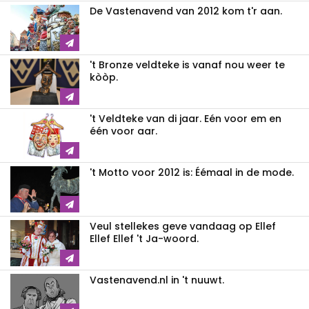
De Vastenavend van 2012 kom t'r aan.
't Bronze veldteke is vanaf nou weer te
kòòp.
't Veldteke van di jaar. Eén voor em en
één voor aar.
't Motto voor 2012 is: Éémaal in de mode.
Veul stellekes geve vandaag op Ellef
Ellef Ellef 't Ja-woord.
Vastenavend.nl in 't nuuwt.