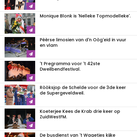
Monique Blonk is 'Nelleke Topmodelleke'.
Pèèrse limosien van d'n Oòg'eid in vuur
en vlam
't Pregramma voor 't 42ste
Dweilbendfestival.
Ròòksjop de Schelde voor de 3de keer
de Supergeveldweil.
Koeterjee Kees de Krab drie keer op
ZuidWestFM.
De busdienst van 't Wagetjes kijke