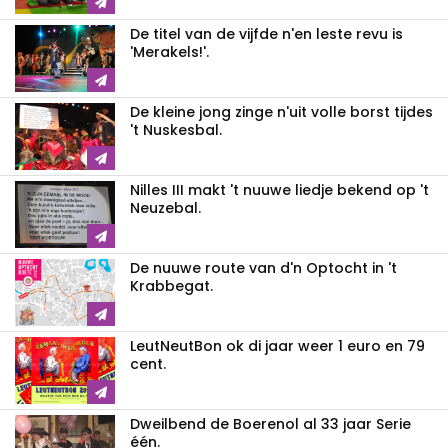
De titel van de vijfde n'en leste revu is
'Merakels!'.
De kleine jong zinge n'uit volle borst tijdes
't Nuskesbal.
Nilles III makt 't nuuwe liedje bekend op 't
Neuzebal.
De nuuwe route van d'n Optocht in 't
Krabbegat.
LeutNeutBon ok di jaar weer 1 euro en 79
cent.
Dweilbend de Boerenol al 33 jaar Serie
één.