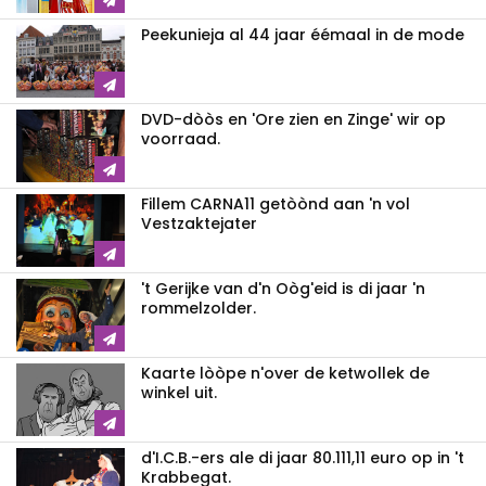
Peekunieja al 44 jaar éémaal in de mode
DVD-dòòs en 'Ore zien en Zinge' wir op
voorraad.
Fillem CARNA11 getòònd aan 'n vol
Vestzaktejater
't Gerijke van d'n Oòg'eid is di jaar 'n
rommelzolder.
Kaarte lòòpe n'over de ketwollek de
winkel uit.
d'I.C.B.-ers ale di jaar 80.111,11 euro op in 't
Krabbegat.