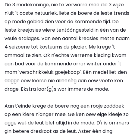
De 3 modekoninge, nie te verwarre mee die 3 wijze
n'uit 't ooste netuurlek, liete de boere de leste trends
op mode gebied zien voor de kommende tijd. De
leste kreejasies wiere tentòòngesteld in één van de
veule etalages. Van een aantal kreasies mette naam
4 seizoene tot kostuums du plezier; Me krege 't
ammaal te zien. Ok n'echte werreme kleding kwam
aan bod voor de kommende orror winter onder 't
mom 'verschrikkeluk goejekoop'. Eén medel liet zien
dagge oew lèèrse nie alleenèg aan oew voete ken
drage. Ekstra laar(g)s wor immers de mode.
Aan t'einde krege de boere nog een rooje zaddoek
op een klere n'anger mee. Ge ken oew eige kleeje zo
agge wul, de leut blef altijd in de mode. D'r is ommers
gin betere dreskoot as de leut. Aster één ding