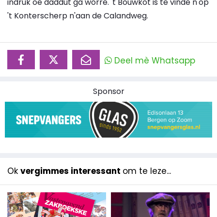
indruk oe daddut ga worre. 't Bouwkot is te vinde n'op
't Konterscherp n'aan de Calandweg.
Deel mè Whatsapp
Sponsor
Ok
vergimmes interessant
om te leze...