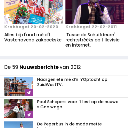
Krabbegat 22-02-2011
Krabbegat 20-02-2020
'Tusse de Schuifdeure'
Alles bij d'and mè d't
rechtstrééks op tillevisie
Vastenavend zakboekske.
en internet.
De 59
Nuuwsberichte
van 2012
Naargeniete mè d'n n'Optocht op
ZuidWestTV.
Paul Schepers voor 't lest op de nuuwe
s'Gooiwage.
De Peperbus in de mode mette