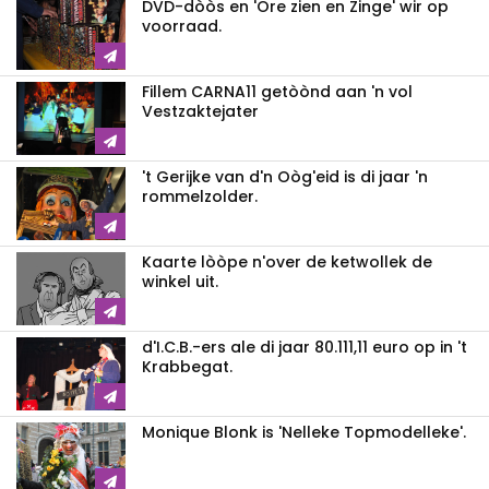
DVD-dòòs en 'Ore zien en Zinge' wir op
voorraad.
Fillem CARNA11 getòònd aan 'n vol
Vestzaktejater
't Gerijke van d'n Oòg'eid is di jaar 'n
rommelzolder.
Kaarte lòòpe n'over de ketwollek de
winkel uit.
d'I.C.B.-ers ale di jaar 80.111,11 euro op in 't
Krabbegat.
Monique Blonk is 'Nelleke Topmodelleke'.