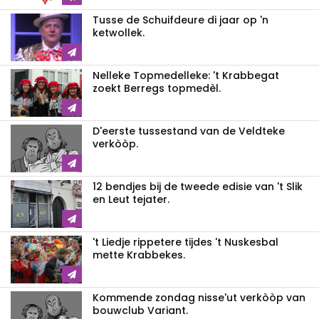
Tusse de Schuifdeure di jaar op 'n
ketwollek.
Nelleke Topmedelleke: 't Krabbegat
zoekt Berregs topmedèl.
D'eerste tussestand van de Veldteke
verkòòp.
12 bendjes bij de tweede edisie van 't Slik
en Leut tejater.
't Liedje rippetere tijdes 't Nuskesbal
mette Krabbekes.
Kommende zondag nisse'ut verkòòp van
bouwclub Variant.