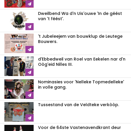
Dweilbend Wa d'n Uis'ouwe 'In de géést
van 't féést'.
't Jubeleejem van bouwklup de Leutege
Bouwers.
d'Ebbedweil van Roel van Eekelen nar d'n
Oòg'eid Nilles III.
Nominasies voor 'Nelleke Topmedelleke'
in volle gang.
Tussestand van de Veldteke verkòòp.
Voor de 64ste Vastenavendkrant deur