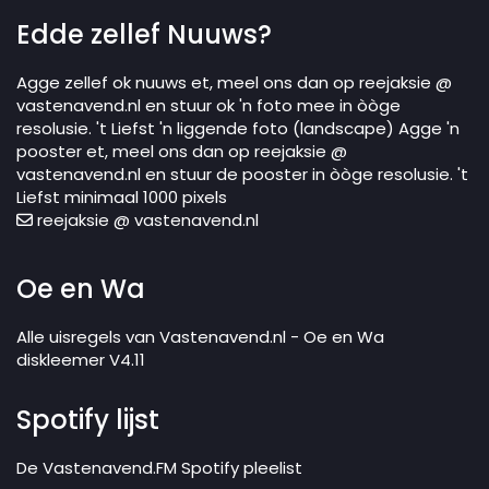
Edde zellef Nuuws?
Agge zellef ok nuuws et, meel ons dan op reejaksie @
vastenavend.nl en stuur ok 'n foto mee in òòge
resolusie. 't Liefst 'n liggende foto (landscape) Agge 'n
pooster et, meel ons dan op reejaksie @
vastenavend.nl en stuur de pooster in òòge resolusie. 't
Liefst minimaal 1000 pixels
reejaksie @ vastenavend.nl
Oe en Wa
Alle uisregels van Vastenavend.nl - Oe en Wa
diskleemer V4.11
Spotify lijst
De Vastenavend.FM Spotify pleelist