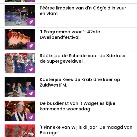
Pèèrse limosien van d'n Oòg'eid in vuur
en vlam
't Pregramma voor 't 42ste
Dweilbendfestival.
Ròòksjop de Schelde voor de 3de keer
de Supergeveldweil.
Koeterjee Kees de Krab drie keer op
ZuidWestFM.
De busdienst van 't Wagetjes kijke
kommende woensdag
't Pinneke van Wij is di jaar 'De maagd van
Berrege'.