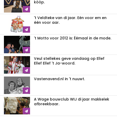
kòòp.
't Veldteke van di jaar. Eén voor em en
één voor aar.
't Motto voor 2012 is: Éémaal in de mode.
Veul stellekes geve vandaag op Ellef
Ellef Ellef 't Ja-woord.
Vastenavend.nl in 't nuuwt.
A Wage bouwclub WIJ di jaar makkelek
afbreekbaar.