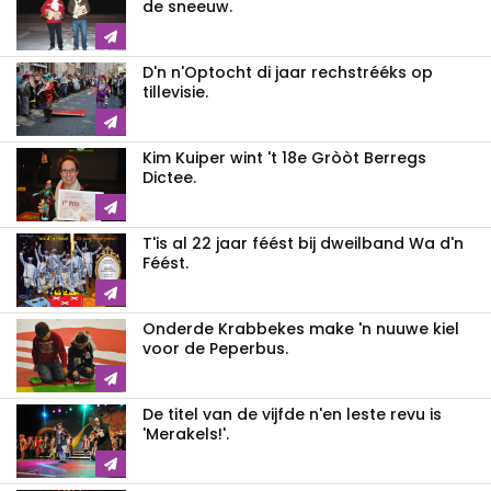
de sneeuw.
D'n n'Optocht di jaar rechstrééks op
tillevisie.
Kim Kuiper wint 't 18e Gròòt Berregs
Dictee.
T'is al 22 jaar féést bij dweilband Wa d'n
Féést.
Onderde Krabbekes make 'n nuuwe kiel
voor de Peperbus.
De titel van de vijfde n'en leste revu is
'Merakels!'.