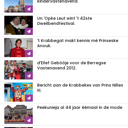
kindervastenavend.
Un 'Opke Leut wint 't 42ste
Dweilbendfestival.
't Krabbegat makt kennis mè Prinseske
Anouk.
d'Ellef Gebòòje voor de Berregse
Vastenavend 2012.
Bericht aan de Krabbekes van Prins Nilles
III.
Peekunieja al 44 jaar éémaal in de mode