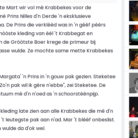
 Mart wir vol mè Krabbekes voor de
Prins Nilles d'n Derde 'n eksklusieve
 De Prins die verklèèd was in 'n gèèf pèèrs
òòste kleding van éél 't Krabbegat en
n de Gròòtste Boer krege de primeur bij
asse wulde. Ze mochte same mette Krabbekes
.
 Margata' 'n Prins in 'n gouw pak gezien. Steketee
o'n pak wil ik gère n'ebbe", zei Steketee. De
stuum mè d'n n'oed as 'n schoorstèènpijp.
 kleding late zien aan alle Krabbekes die mè d'n
 leutegste pak aan n'ad. Mar 't blèèf onbeslist.
 wulde da d'ok wel.