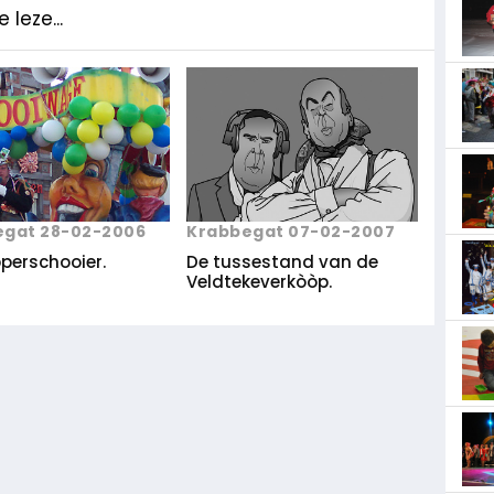
 leze...
egat 28-02-2006
Krabbegat 07-02-2007
perschooier.
De tussestand van de
Veldtekeverkòòp.