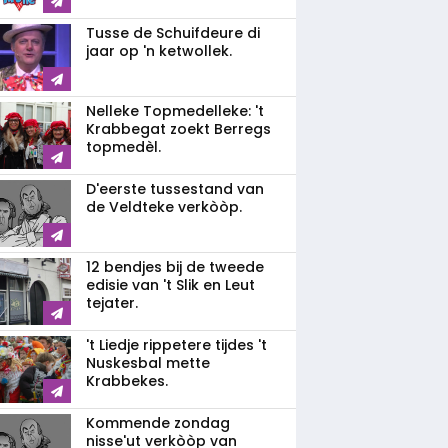
Tusse de Schuifdeure di
jaar op 'n ketwollek.
Nelleke Topmedelleke: 't
Krabbegat zoekt Berregs
topmedèl.
D'eerste tussestand van
de Veldteke verkòòp.
12 bendjes bij de tweede
edisie van 't Slik en Leut
tejater.
't Liedje rippetere tijdes 't
Nuskesbal mette
Krabbekes.
Kommende zondag
nisse'ut verkòòp van