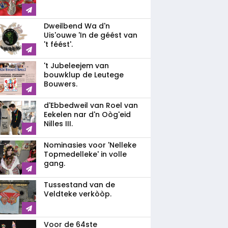
Dweilbend Wa d'n
Uis'ouwe 'In de géést van
't féést'.
't Jubeleejem van
bouwklup de Leutege
Bouwers.
d'Ebbedweil van Roel van
Eekelen nar d'n Oòg'eid
Nilles III.
Nominasies voor 'Nelleke
Topmedelleke' in volle
gang.
Tussestand van de
Veldteke verkòòp.
Voor de 64ste