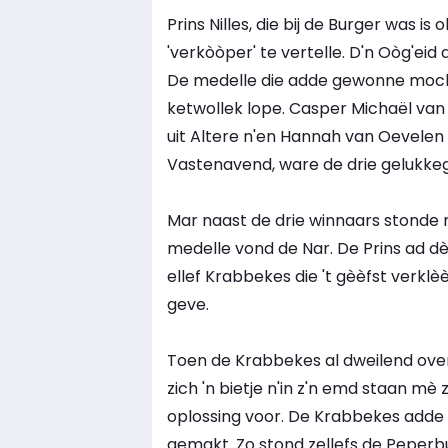
Prins Nilles, die bij de Burger was i
'verkòòper' te vertelle. D'n Oòg'eid
De medelle die adde gewonne moc
ketwollek lope. Casper Michaël van 9
uit Altere n'en Hannah van Oevelen v
Vastenavend, ware de drie gelukke
Mar naast de drie winnaars stonde n
medelle vond de Nar. De Prins ad 
ellef Krabbekes die 't gèèfst verklè
geve.
Toen de Krabbekes al dweilend ove
zich 'n bietje n'in z'n emd staan mè 
oplossing voor. De Krabbekes adde 
gemakt. Zo stond zellefs de Peperbus 