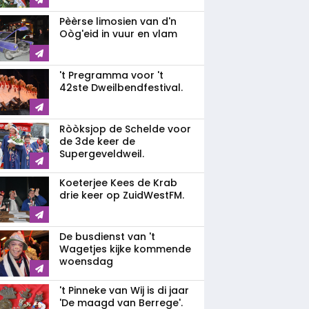
Pèèrse limosien van d'n
Oòg'eid in vuur en vlam
't Pregramma voor 't
42ste Dweilbendfestival.
Ròòksjop de Schelde voor
de 3de keer de
Supergeveldweil.
Koeterjee Kees de Krab
drie keer op ZuidWestFM.
De busdienst van 't
Wagetjes kijke kommende
woensdag
't Pinneke van Wij is di jaar
'De maagd van Berrege'.