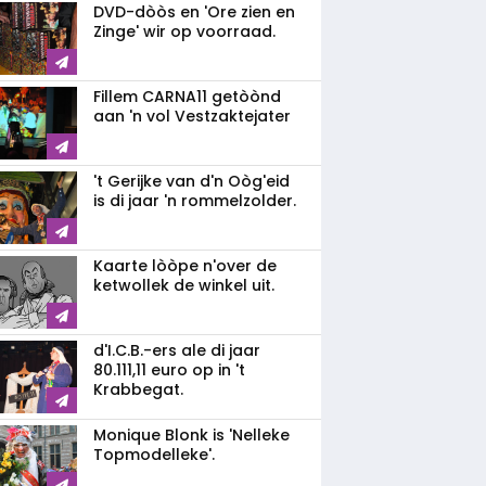
DVD-dòòs en 'Ore zien en
Zinge' wir op voorraad.
Fillem CARNA11 getòònd
aan 'n vol Vestzaktejater
't Gerijke van d'n Oòg'eid
is di jaar 'n rommelzolder.
Kaarte lòòpe n'over de
ketwollek de winkel uit.
d'I.C.B.-ers ale di jaar
80.111,11 euro op in 't
Krabbegat.
Monique Blonk is 'Nelleke
Topmodelleke'.