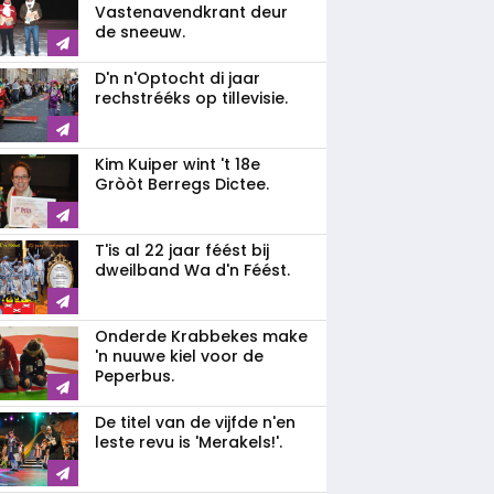
Vastenavendkrant deur
de sneeuw.
D'n n'Optocht di jaar
rechstrééks op tillevisie.
Kim Kuiper wint 't 18e
Gròòt Berregs Dictee.
T'is al 22 jaar féést bij
dweilband Wa d'n Féést.
Onderde Krabbekes make
'n nuuwe kiel voor de
Peperbus.
De titel van de vijfde n'en
leste revu is 'Merakels!'.