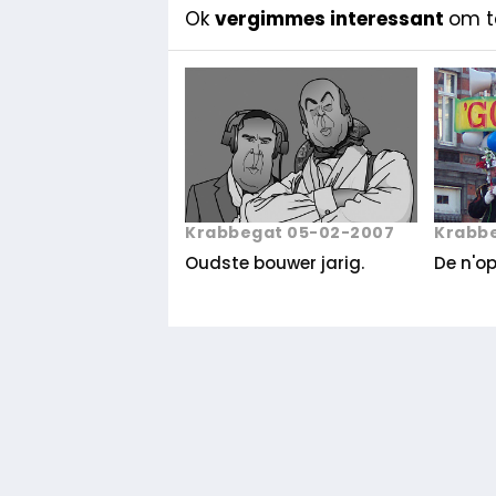
Ok
vergimmes interessant
om te
Krabb
Krabbegat 05-02-2007
De n'op
Oudste bouwer jarig.