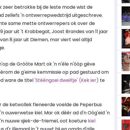
s ok zeer betrokke bij de leste mode wist de
 ad zellefs 'n ontwerrepwedstrijd uitgeschreve.
hte same mette ontwerrepers ok over de
 jaar uit 't Krabbegat, Joost Brandes van 11 jaar
an 8 jaar uit Diemen, mar viert wel altijd
ge.
'op de Gròòte Mart ok 'n n'èle n'òòp gève
dèèrom de g'eime kemmissie op pad gestuurd om
èd ware de titel
'Stééngoei dweiltje' (Kek ier)
te
r de ketwollek fleneerde voelde de Peperbus
z'n ouwerwetse kiel. Mar ok dèèr ad d'n Oòg'eid 'n
'n nuuwe sjiek-de-friemel, oot koeture
kiel
d'r illemaal in 't nuuwt bij en omda d'alle