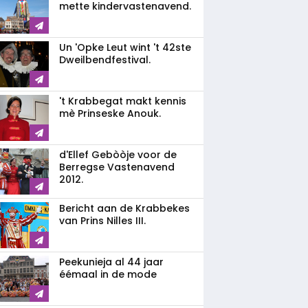
mette kindervastenavend.
Un 'Opke Leut wint 't 42ste
Dweilbendfestival.
't Krabbegat makt kennis
mè Prinseske Anouk.
d'Ellef Gebòòje voor de
Berregse Vastenavend
2012.
Bericht aan de Krabbekes
van Prins Nilles III.
Peekunieja al 44 jaar
éémaal in de mode