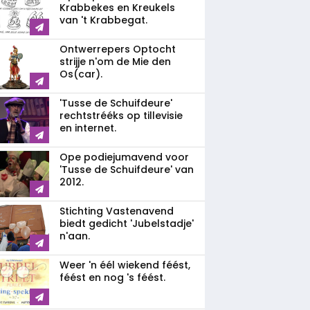
Krabbekes en Kreukels
van 't Krabbegat.
Ontwerrepers Optocht
strijje n'om de Mie den
Os(car).
'Tusse de Schuifdeure'
rechtstrééks op tillevisie
en internet.
Ope podiejumavend voor
'Tusse de Schuifdeure' van
2012.
Stichting Vastenavend
biedt gedicht 'Jubelstadje'
n'aan.
Weer 'n éél wiekend féést,
féést en nog 's féést.