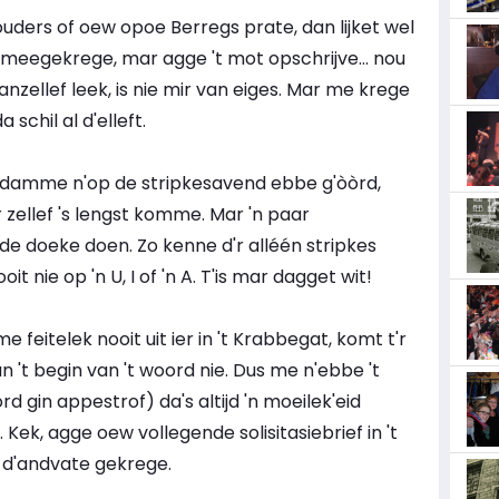
ouders of oew opoe Berregs prate, dan lijket wel
s meegekrege, mar agge 't mot opschrijve... nou
nzellef leek, is nie mir van eiges. Mar me krege
schil al d'elleft.
e, damme n'op de stripkesavend ebbe g'òòrd,
zellef 's lengst komme. Mar 'n paar
t de doeke doen. Zo kenne d'r alléén stripkes
t nie op 'n U, I of 'n A. T'is mar dagget wit!
 feitelek nooit uit ier in 't Krabbegat, komt t'r
n 't begin van 't woord nie. Dus me n'ebbe 't
d gin appestrof) da's altijd 'n moeilek'eid
 Kek, agge oew vollegende solisitasiebrief in 't
a d'andvate gekrege.