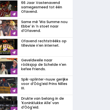
66 Jaar Vastenavend
samegesmeed tot één
Ofavend.
Same mè 'Wa Summe nou
Ebbe' in 'n stoet naar
d'Ofavend.
Ofavend rechtstrééks op
tillevisie n'en internet.
Geveldweile naar
ròòksjop de Schelde n'en
kefee Friends.
Spik-splinter-nuuw gerijke
voor d'Òòg'eid Prins Nilles
III.
Drukte van belang in de
'Koninklukke Alle' van
d'Òòg'eid.