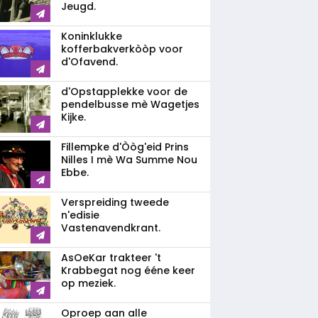
Jeugd.
Koninklukke
kofferbakverkòòp voor
d'Ofavend.
d'Opstapplekke voor de
pendelbusse mè Wagetjes
Kijke.
Fillempke d'Òòg'eid Prins
Nilles I mè Wa Summe Nou
Ebbe.
Verspreiding tweede
n'edisie
Vastenavendkrant.
AsOeKar trakteer 't
Krabbegat nog ééne keer
op meziek.
Oproep aan alle