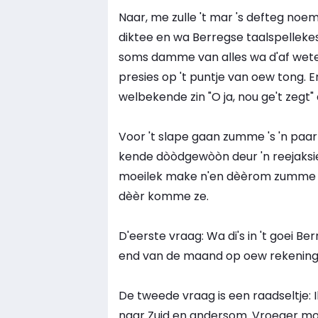
Naar, me zulle 't mar 's defteg noem
diktee en wa Berregse taalspelleke
soms damme van alles wa d'af wete, 
presies op 't puntje van oew tong. E
welbekende zin "O ja, nou ge't zegt
Voor 't slape gaan zumme 's 'n paa
kende dòòdgewòòn deur 'n reejaksie 
moeilek make n'en dèèrom zumme n'
dèèr komme ze.
D'eerste vraag: Wa di's in 't goei Be
end van de maand op oew rekening k
De tweede vraag is een raadseltje: 
naar Zuid en andersom. Vroeger moest