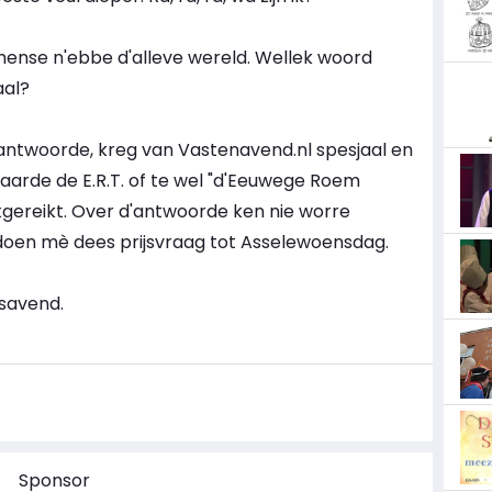
 mense n'ebbe d'alleve wereld. Wellek woord
aal?
antwoorde, kreg van Vastenavend.nl spesjaal en
arde de E.R.T. of te wel "d'Eeuwege Roem
itgereikt. Over d'antwoorde ken nie worre
oen mè dees prijsvraag tot Asselewoensdag.
savend.
Sponsor