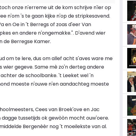
h onze n'erreme uit de kom schrijve n'ier op
dee n'om 's te gaan kijke n'op de stripkesavend.
a en Oe in 't Berregs of zoas d'eer Van
stripkes en andere n'ongemakke.". D'avend wier
n de Berregse Kamer.
oud om te lere, dus om allef acht s'aves ware me
 les wier gegeve. Same mè zo'n derteg andere
achter de schoolbanke. 't Leeket wel 'n
mond moeste n'ouwe n'en aandachteg moeste
hoolmeesters, Cees van Broek'ove en Jac
n dagge tussetijds ok gewòòn mocht ouw'oere.
iddelde Bergenèèr nog 't moeilekste van al.