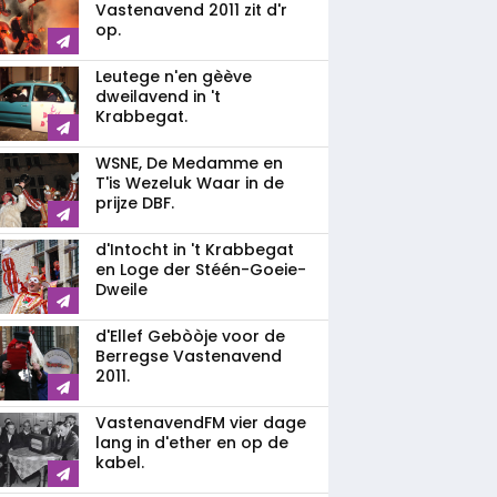
Vastenavend 2011 zit d'r
op.
Leutege n'en gèève
dweilavend in 't
Krabbegat.
WSNE, De Medamme en
T'is Wezeluk Waar in de
prijze DBF.
d'Intocht in 't Krabbegat
en Loge der Stéén-Goeie-
Dweile
d'Ellef Gebòòje voor de
Berregse Vastenavend
2011.
VastenavendFM vier dage
lang in d'ether en op de
kabel.