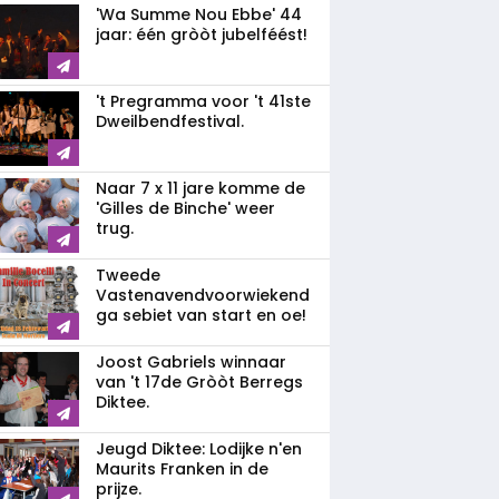
'Wa Summe Nou Ebbe' 44
jaar: één gròòt jubelféést!
't Pregramma voor 't 41ste
Dweilbendfestival.
Naar 7 x 11 jare komme de
'Gilles de Binche' weer
trug.
Tweede
Vastenavendvoorwiekend
ga sebiet van start en oe!
Joost Gabriels winnaar
van 't 17de Gròòt Berregs
Diktee.
Jeugd Diktee: Lodijke n'en
Maurits Franken in de
prijze.