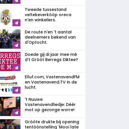
Tweede tussestand
veltekeverkòòp oreca
n'en winkeliers.
De route n'en 't aantal
deelnemers bekend van
d'Optocht.
Doede gij di jaar mee mè
d't Gròòt Berregs Diktee?
Elluf.com, VastenavendFM
en Vastenavend.TV in de
lucht.
't Nuuwe
Vastenavendliedje: Dèèr
mot op gezonge worre!
Gròòte drukte bij opening
tentòònstelling 'Mooi late