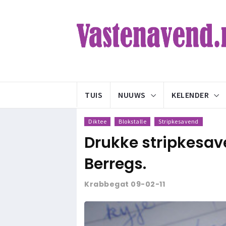
TUIS
NUUWS
KELENDER
Diktee
Blokstalle
Stripkesavend
Drukke stripkesave
Berregs.
Krabbegat 09-02-11