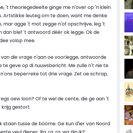
e, 't theoriegedeelte ginge me n'over op 'n klein
s. Artstikke leuteg om te doen, want me denke
mar agge 't mot zegge n'of opschrijve, leg 't
n dan blef 't antwoord dèèr ok legge. Ok de
" dee volop mee.
r van die vrage n'aan oe voorlegge, antwoorde
te geve op di nuuwsbericht. Me zulle n't nie te
ons beperreke tot drie vrage. Zet oe schrap,
rregs oew loon? Of te wel de cente, die ge aan 't
rijg gestort.
Ik staan tusse de bòòme. Ge kun d'ier van Noord
e veul dieper. Ra, ra, ra, wa zijn ik?