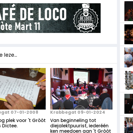
 leze...
gat 07-01-2008
Krabbegat 09-01-2024
nog plek voor 't Gròòt
Van beginneling tot
 Dictee.
diejalektpuurist, iederéén
ken meedoen aan 't Gròòt