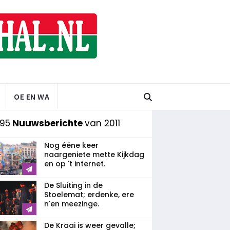
OE EN WA
 95
Nuuwsberichte
van 2011
Nog ééne keer
naargeniete mette Kijkdag
en op 't internet.
De Sluiting in de
Stoelemat; erdenke, ere
n'en meezinge.
De Kraai is weer gevalle;