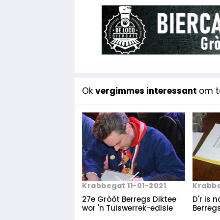
Ok
vergimmes interessant
om te
Krabbe
Krabbegat 11-01-2021
D'r is 
27e Gròòt Berregs Diktee
Berregs
wor 'n Tuiswerrek-edisie