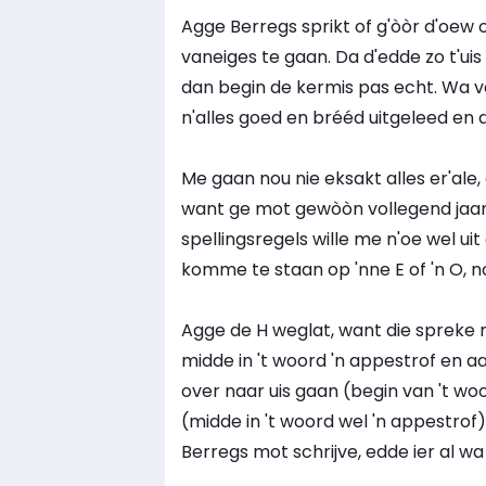
Agge Berregs sprikt of g'òòr d'oew 
vaneiges te gaan. Da d'edde zo t'ui
dan begin de kermis pas echt. Wa va
n'alles goed en brééd uitgeleed en da 
Me gaan nou nie eksakt alles er'al
want ge mot gewòòn vollegend jaar 
spellingsregels wille me n'oe wel ui
komme te staan op 'nne E of 'n O, nooi
Agge de H weglat, want die spreke me
midde in 't woord 'n appestrof en aa
over naar uis gaan (begin van 't woor
(midde in 't woord wel 'n appestrof).
Berregs mot schrijve, edde ier al w