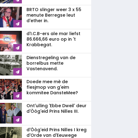
BRTO slinger weer 3 x 55
menute Berregse leut
d'ether in.
d'I.C.B-ers ale mar liefst
86.666,66 euro op in 't
Krabbegat.
Dienstregeling van de
borrelbus mette
Vastenavend.
Doede mee mè de
flesjmop van g'eim
kommitee DansteMee?
Ont'ulling 'Ebbe Dweil' deur
d'Òòg'eid Prins Nilles III.
d'Òòg'eid Prins Nilles I kreg
d'Orde van d'Eeuwege