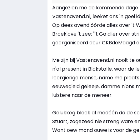
Aangezien me de kommende dage toc
Vastenavend.nl, leeket ons 'n goei i
Op dees avend òòrde alles over 't W
Broek'ove 't zee: "'t Ga d'ier over 
georganiseerd deur CKBdeMaagd e
Me zijn bij Vastenavend.nl nooit te 
n'al present in Blokstalle, waar de
leergierige mense, name me plaats 
eeuweg'eid geleeje, damme n'ons 
luistere naar de meneer.
Gelukkeg bleek al medéén da de sc
Stuart, zogezeed nie streng ware e
Want oew mond ouwe is voor de gem