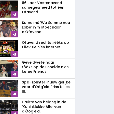
66 Jaar Vastenavend
samegesmeed tot één
Ofavend.
Same mè 'Wa Summe nou
Ebbe' in 'n stoet naar
d'Ofavend.
Ofavend rechtstrééks op
tillevisie n'en internet.
Geveldweile naar
ròòksjop de Schelde n'en
kefee Friends.
Spik-splinter-nuuw gerijke
voor d'Òòg'eid Prins Nilles
III.
Drukte van belang in de
'Koninklukke Alle' van
d'Òòg'eid.