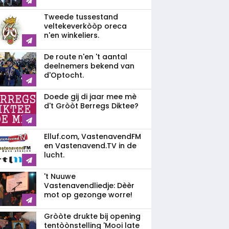
Tweede tussestand
veltekeverkòòp oreca
n'en winkeliers.
De route n'en 't aantal
deelnemers bekend van
d'Optocht.
Doede gij di jaar mee mè
d't Gròòt Berregs Diktee?
Elluf.com, VastenavendFM
en Vastenavend.TV in de
lucht.
't Nuuwe
Vastenavendliedje: Dèèr
mot op gezonge worre!
Gròòte drukte bij opening
tentòònstelling 'Mooi late