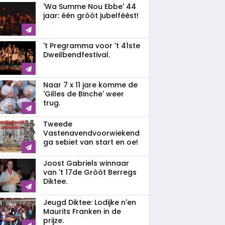
'Wa Summe Nou Ebbe' 44
jaar: één gròòt jubelféést!
't Pregramma voor 't 41ste
Dweilbendfestival.
Naar 7 x 11 jare komme de
'Gilles de Binche' weer
trug.
Tweede
Vastenavendvoorwiekend
ga sebiet van start en oe!
Joost Gabriels winnaar
van 't 17de Gròòt Berregs
Diktee.
Jeugd Diktee: Lodijke n'en
Maurits Franken in de
prijze.