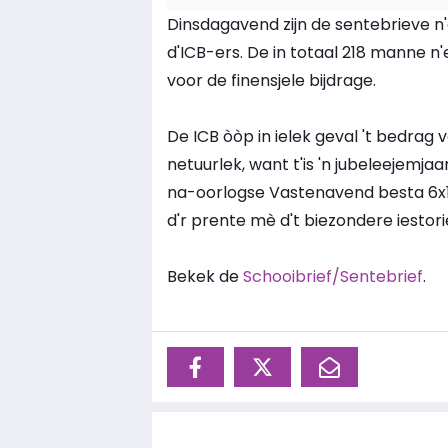
Dinsdagavend zijn de sentebrieve n'
d'ICB-ers. De in totaal 218 manne 
voor de finensjele bijdrage.
De ICB òòp in ielek geval 't bedrag van 
netuurlek, want t'is 'n jubeleejemj
na-oorlogse Vastenavend besta 6x11
d'r prente mè d't biezondere iestor
Bekek de
Schooibrief/Sentebrief
.