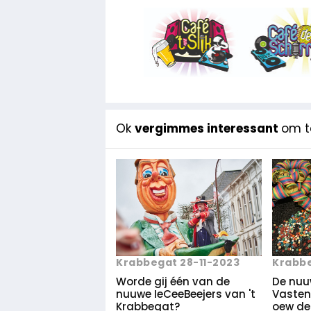
Ok
vergimmes interessant
om te
Krabbegat 28-11-2023
Krabbe
Worde gij één van de
De nu
nuuwe IeCeeBeejers van 't
Vasten
Krabbegat?
oew de