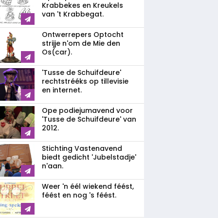
Krabbekes en Kreukels
van 't Krabbegat.
Ontwerrepers Optocht
strijje n'om de Mie den
Os(car).
'Tusse de Schuifdeure'
rechtstrééks op tillevisie
en internet.
Ope podiejumavend voor
'Tusse de Schuifdeure' van
2012.
Stichting Vastenavend
biedt gedicht 'Jubelstadje'
n'aan.
Weer 'n éél wiekend féést,
féést en nog 's féést.