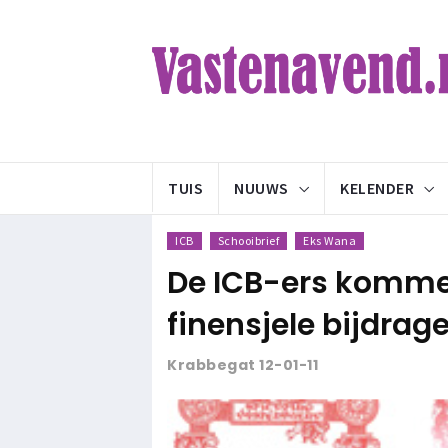
TUIS
NUUWS
KELENDER
ICB
Schooibrief
Eks Wana
De ICB-ers komme 
finensjele bijdrag
Krabbegat 12-01-11