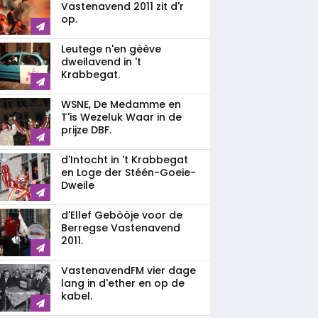
Vastenavend 2011 zit d'r
op.
Leutege n'en gèève
dweilavend in 't
Krabbegat.
WSNE, De Medamme en
T'is Wezeluk Waar in de
prijze DBF.
d'Intocht in 't Krabbegat
en Loge der Stéén-Goeie-
Dweile
d'Ellef Gebòòje voor de
Berregse Vastenavend
2011.
VastenavendFM vier dage
lang in d'ether en op de
kabel.