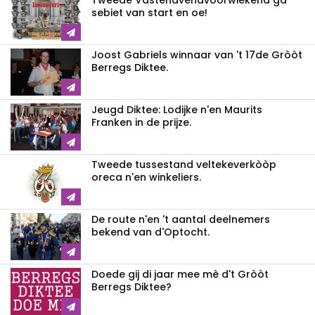
Tweede Vastenavendvoorwiekend ga
sebiet van start en oe!
Joost Gabriels winnaar van 't 17de Gròòt
Berregs Diktee.
Jeugd Diktee: Lodijke n'en Maurits
Franken in de prijze.
Tweede tussestand veltekeverkòòp
oreca n'en winkeliers.
De route n'en 't aantal deelnemers
bekend van d'Optocht.
Doede gij di jaar mee mè d't Gròòt
Berregs Diktee?