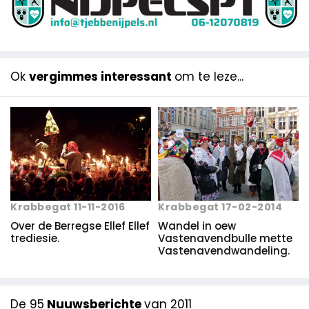
Ok
vergimmes interessant
om te leze...
Krabbegat 17-02-2014
Krabbegat 11-11-2016
Wandel in oew
Over de Berregse Ellef Ellef
Vastenavendbulle mette
trediesie.
Vastenavendwandeling.
De 95
Nuuwsberichte
van 2011