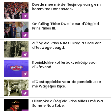
Doede mee mè de flesjmop van g'eim
kommitee DansteMee?
Ont'ulling 'Ebbe Dweil' deur d'Òòg'eid
Prins Nilles III.
d'Òòg'eid Prins Nilles I kreg d'Orde van
d'Eeuwege Jeugd.
Koninklukke kofferbakverkòòp voor
d'Ofavend.
d'Opstapplekke voor de pendelbusse
mè Wagetjes Kijke.
Fillempke d'Òòg'eid Prins Nilles I mè Wa
Summe Nou Ebbe.