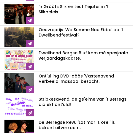
'n Gròòts Slik en Leut Tejater in 't
Slikpeleis.
Oeuvreprijs 'Wa Summe Nou Ebbe' op 't
Dweilbendfestival?
Dweilbend Bergse Bluf kom mè spesjaale
verjaardagskaarte.
Ont'ulling DVD-dòòs 'Vastenavend
Verbeeld' massaal bezocht.
Stripkesavend, de ge'eime van 't Berregs
dialekt ont'uld!
De Berregse Revu 'Lat mar 's ore!' is
bekant uitverkocht.