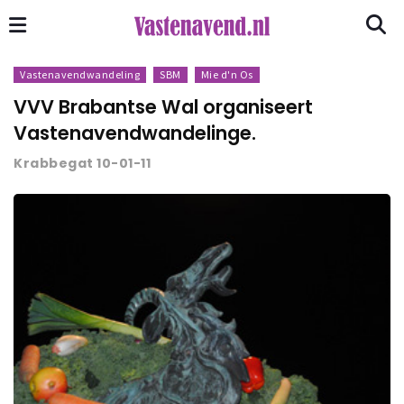
Vastenavendwandeling
SBM
Mie d'n Os
VVV Brabantse Wal organiseert
Vastenavendwandelinge.
Krabbegat 10-01-11