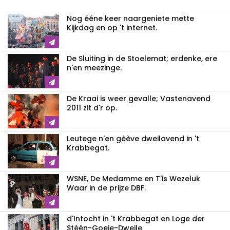
Nog ééne keer naargeniete mette
Kijkdag en op 't internet.
De Sluiting in de Stoelemat; erdenke, ere
n'en meezinge.
De Kraai is weer gevalle; Vastenavend
2011 zit d'r op.
Leutege n'en gèève dweilavend in 't
Krabbegat.
WSNE, De Medamme en T'is Wezeluk
Waar in de prijze DBF.
d'Intocht in 't Krabbegat en Loge der
Stéén-Goeie-Dweile