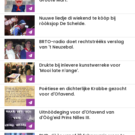
Gròòte Mart.
Nuuwe liedje di wiekend te kòòp bij
ròòksjop De Schelde.
BRTO-radio doet rechtstrééks verslag
van 't Neuzebal.
Drukte bij inlevere kunstwerreke voor
'Mooi late n'ange'.
Poëtiese en dichterlijke Krabbe gezocht
voor d'Ofavend.
Uitnòòdeging voor d'Ofavend van
d'Òòg'eid Prins Nilles III.