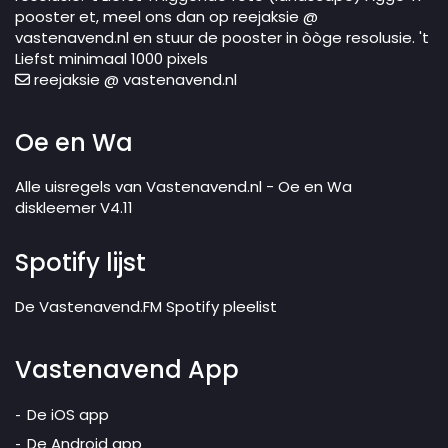
pooster et, meel ons dan op reejaksie @
vastenavend.nl en stuur de pooster in òòge resolusie. 't
Liefst minimaal 1000 pixels
reejaksie @ vastenavend.nl
Oe en Wa
Alle uisregels van Vastenavend.nl - Oe en Wa
diskleemer V4.11
Spotify lijst
De Vastenavend.FM Spotify pleelist
Vastenavend App
De iOS app
De Android app