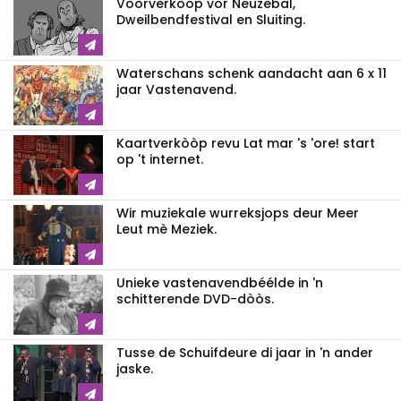
Vòòrverkòòp vor Neuzebal,
Dweilbendfestival en Sluiting.
Waterschans schenk aandacht aan 6 x 11
jaar Vastenavend.
Kaartverkòòp revu Lat mar 's 'ore! start
op 't internet.
Wir muziekale wurreksjops deur Meer
Leut mè Meziek.
Unieke vastenavendbéélde in 'n
schitterende DVD-dòòs.
Tusse de Schuifdeure di jaar in 'n ander
jaske.