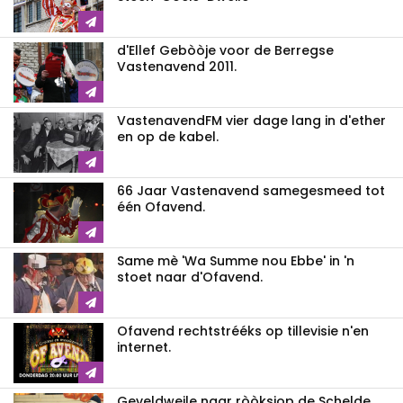
d'Ellef Gebòòje voor de Berregse
Vastenavend 2011.
VastenavendFM vier dage lang in d'ether
en op de kabel.
66 Jaar Vastenavend samegesmeed tot
één Ofavend.
Same mè 'Wa Summe nou Ebbe' in 'n
stoet naar d'Ofavend.
Ofavend rechtstrééks op tillevisie n'en
internet.
Geveldweile naar ròòksjop de Schelde