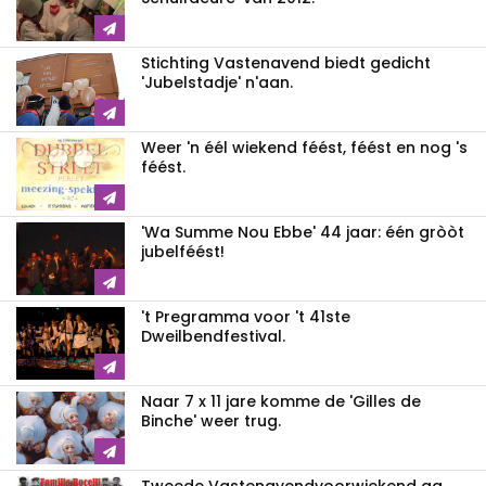
Stichting Vastenavend biedt gedicht
'Jubelstadje' n'aan.
Weer 'n éél wiekend féést, féést en nog 's
féést.
'Wa Summe Nou Ebbe' 44 jaar: één gròòt
jubelféést!
't Pregramma voor 't 41ste
Dweilbendfestival.
Naar 7 x 11 jare komme de 'Gilles de
Binche' weer trug.