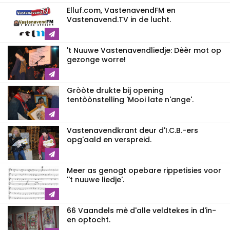
Elluf.com, VastenavendFM en
Vastenavend.TV in de lucht.
't Nuuwe Vastenavendliedje: Dèèr mot op
gezonge worre!
Gròòte drukte bij opening
tentòònstelling 'Mooi late n'ange'.
Vastenavendkrant deur d'I.C.B.-ers
opg'aald en verspreid.
Meer as genogt opebare rippetisies voor
''t nuuwe liedje'.
66 Vaandels mè d'alle veldtekes in d'in-
en optocht.