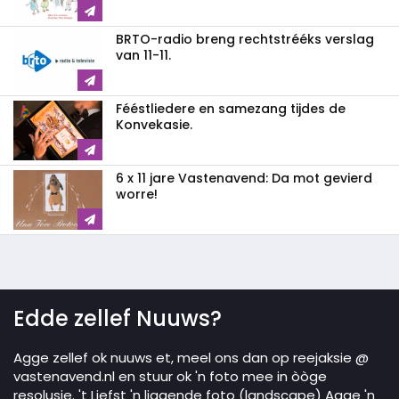
BRTO-radio breng rechtstrééks verslag
van 11-11.
Fééstliedere en samezang tijdes de
Konvekasie.
6 x 11 jare Vastenavend: Da mot gevierd
worre!
Edde zellef Nuuws?
Agge zellef ok nuuws et, meel ons dan op reejaksie @
vastenavend.nl en stuur ok 'n foto mee in òòge
resolusie. 't Liefst 'n liggende foto (landscape) Agge 'n