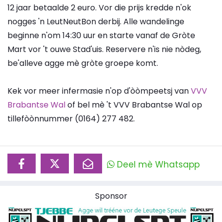
12 jaar betaalde 2 euro. Vor die prijs kredde n'ok
nogges 'n LeutNeutBon derbij. Alle wandelinge
beginne n'om 14:30 uur en starte vanaf de Gròte
Mart vor 't ouwe Stad'uis. Reservere n'is nie nòdeg,
be'alleve agge mè gròte groepe komt.
Kek vor meer infermasie n'op d'òòmpeetsj van
VVV
Brabantse Wal
of bel mè 't VVV Brabantse Wal op
tillefòònnummer (0164) 277 482.
Deel mè Whatsapp
Sponsor