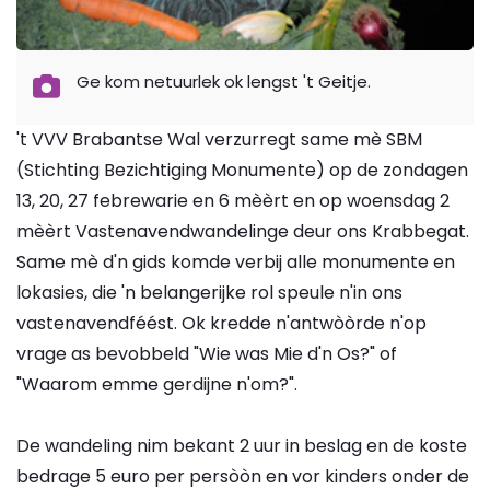
Ge kom netuurlek ok lengst 't Geitje.
't VVV Brabantse Wal verzurregt same mè SBM
(Stichting Bezichtiging Monumente) op de zondagen
13, 20, 27 febrewarie en 6 mèèrt en op woensdag 2
mèèrt Vastenavendwandelinge deur ons Krabbegat.
Same mè d'n gids komde verbij alle monumente en
lokasies, die 'n belangerijke rol speule n'in ons
vastenavendféést. Ok kredde n'antwòòrde n'op
vrage as bevobbeld "Wie was Mie d'n Os?" of
"Waarom emme gerdijne n'om?".
De wandeling nim bekant 2 uur in beslag en de koste
bedrage 5 euro per persòòn en vor kinders onder de