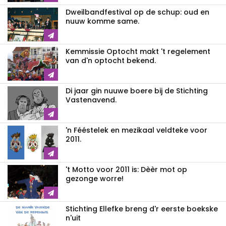
Dweilbandfestival op de schup: oud en
nuuw komme same.
Kemmissie Optocht makt 't regelement
van d'n optocht bekend.
Di jaar gin nuuwe boere bij de Stichting
Vastenavend.
'n Fééstelek en mezikaal veldteke voor
2011.
't Motto voor 2011 is: Dèèr mot op
gezonge worre!
Stichting Ellefke breng d'r eerste boekske
n'uit