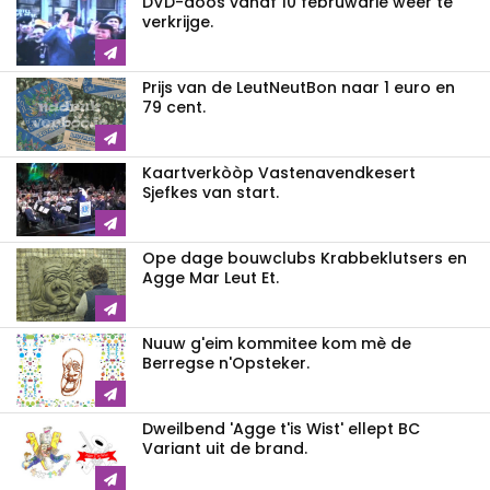
DVD-dòòs vanaf 10 februwarie weer te
verkrijge.
Prijs van de LeutNeutBon naar 1 euro en
79 cent.
Kaartverkòòp Vastenavendkesert
Sjefkes van start.
Ope dage bouwclubs Krabbeklutsers en
Agge Mar Leut Et.
Nuuw g'eim kommitee kom mè de
Berregse n'Opsteker.
Dweilbend 'Agge t'is Wist' ellept BC
Variant uit de brand.