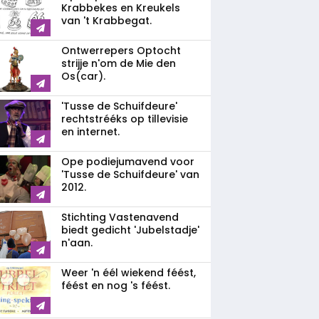
Krabbekes en Kreukels
van 't Krabbegat.
Ontwerrepers Optocht
strijje n'om de Mie den
Os(car).
'Tusse de Schuifdeure'
rechtstrééks op tillevisie
en internet.
Ope podiejumavend voor
'Tusse de Schuifdeure' van
2012.
Stichting Vastenavend
biedt gedicht 'Jubelstadje'
n'aan.
Weer 'n éél wiekend féést,
féést en nog 's féést.