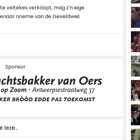
ste veltekes verkòòpt, mag z'n eige
igenaar noeme van de Geveldweil.
Sponsor
 leze...