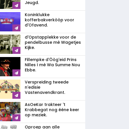
Jeugd.
Koninklukke
kofferbakverkòòp voor
d'Ofavend.
d'Opstapplekke voor de
pendelbusse mè Wagetjes
Kijke.
Fillempke d'Òòg'eid Prins
Nilles I mè Wa Summe Nou
Ebbe.
Verspreiding tweede
n'edisie
Vastenavendkrant.
AsOeKar trakteer 't
Krabbegat nog ééne keer
op meziek.
Oproep aan alle