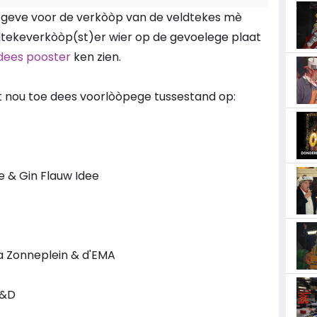
 gegeve voor de verkòòp van de veldtekes mè
ldtekeverkòòp(st)er wier op de gevoelege plaat
dees pooster
ken zien.
ot nou toe dees voorlòòpege tussestand op:
de & Gin Flauw Idee
ra Zonneplein & d'EMA
V&D