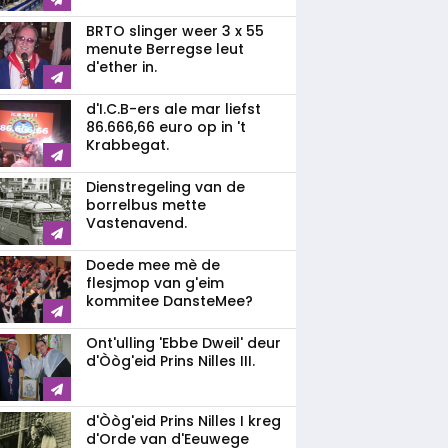
BRTO slinger weer 3 x 55
menute Berregse leut
d'ether in.
d'I.C.B-ers ale mar liefst
86.666,66 euro op in 't
Krabbegat.
Dienstregeling van de
borrelbus mette
Vastenavend.
Doede mee mè de
flesjmop van g'eim
kommitee DansteMee?
Ont'ulling 'Ebbe Dweil' deur
d'Òòg'eid Prins Nilles III.
d'Òòg'eid Prins Nilles I kreg
d'Orde van d'Eeuwege