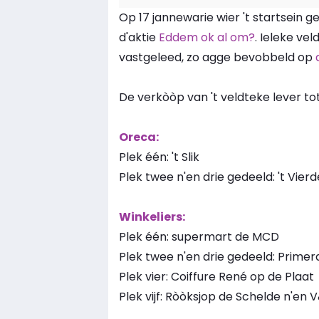
Op 17 jannewarie wier 't startsein
d'aktie
Eddem ok al om?
. Ieleke ve
vastgeleed, zo agge bevobbeld op
De verkòòp van 't veldteke lever t
Oreca:
Plek één: 't Slik
Plek twee n'en drie gedeeld: 't Vier
Winkeliers:
Plek één: supermart de MCD
Plek twee n'en drie gedeeld: Prime
Plek vier: Coiffure René op de Plaat
Plek vijf: Ròòksjop de Schelde n'en 