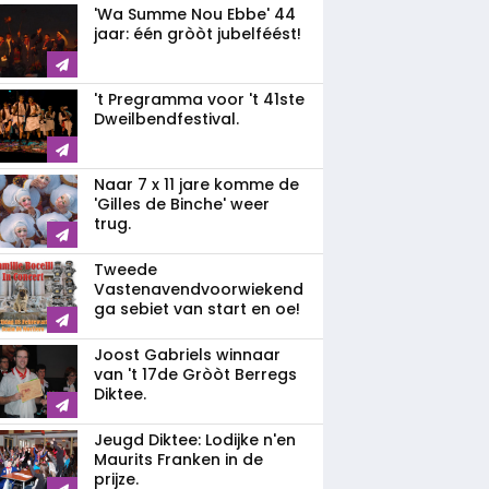
'Wa Summe Nou Ebbe' 44
jaar: één gròòt jubelféést!
't Pregramma voor 't 41ste
Dweilbendfestival.
Naar 7 x 11 jare komme de
'Gilles de Binche' weer
trug.
Tweede
Vastenavendvoorwiekend
ga sebiet van start en oe!
Joost Gabriels winnaar
van 't 17de Gròòt Berregs
Diktee.
Jeugd Diktee: Lodijke n'en
Maurits Franken in de
prijze.