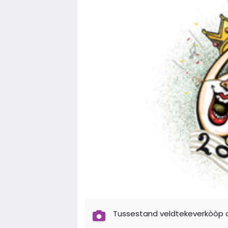
Tussestand veldtekeverkòòp o