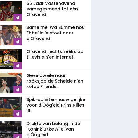
66 Jaar Vastenavend
samegesmeed tot één
Ofavend.
Same mè 'Wa Summe nou
Ebbe' in 'n stoet naar
d'Ofavend.
Ofavend rechtstrééks op
tillevisie n'en internet.
Geveldweile naar
ròòksjop de Schelde n'en
kefee Friends.
Spik-splinter-nuuw gerijke
voor d'Òòg'eid Prins Nilles
III.
Drukte van belang in de
'Koninklukke Alle' van
d'Òòg'eid.