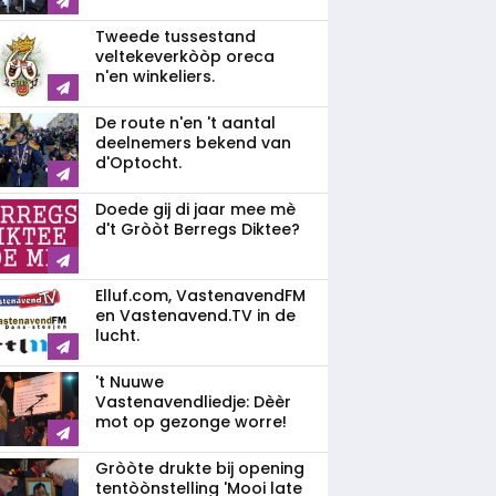
Tweede tussestand
veltekeverkòòp oreca
n'en winkeliers.
De route n'en 't aantal
deelnemers bekend van
d'Optocht.
Doede gij di jaar mee mè
d't Gròòt Berregs Diktee?
Elluf.com, VastenavendFM
en Vastenavend.TV in de
lucht.
't Nuuwe
Vastenavendliedje: Dèèr
mot op gezonge worre!
Gròòte drukte bij opening
tentòònstelling 'Mooi late