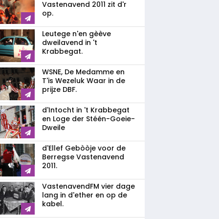
Vastenavend 2011 zit d'r
op.
Leutege n'en gèève
dweilavend in 't
Krabbegat.
WSNE, De Medamme en
T'is Wezeluk Waar in de
prijze DBF.
d'Intocht in 't Krabbegat
en Loge der Stéén-Goeie-
Dweile
d'Ellef Gebòòje voor de
Berregse Vastenavend
2011.
VastenavendFM vier dage
lang in d'ether en op de
kabel.