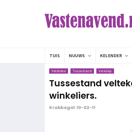
TUIS
NUUWS
KELENDER
Veldteke
Tussestand
Verkòòp
Tussestand veltek
winkeliers.
Krabbegat 10-02-11