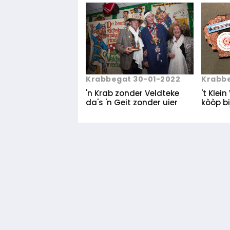
Krabbegat 30-01-2022
Krabbe
'n Krab zonder Veldteke
't Klei
da's 'n Geit zonder uier
kòòp bi