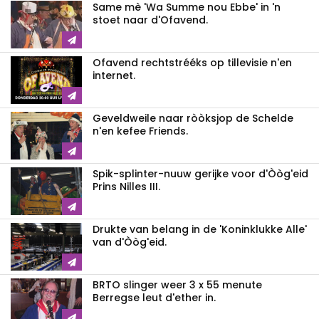
Same mè 'Wa Summe nou Ebbe' in 'n
stoet naar d'Ofavend.
Ofavend rechtstrééks op tillevisie n'en
internet.
Geveldweile naar ròòksjop de Schelde
n'en kefee Friends.
Spik-splinter-nuuw gerijke voor d'Òòg'eid
Prins Nilles III.
Drukte van belang in de 'Koninklukke Alle'
van d'Òòg'eid.
BRTO slinger weer 3 x 55 menute
Berregse leut d'ether in.