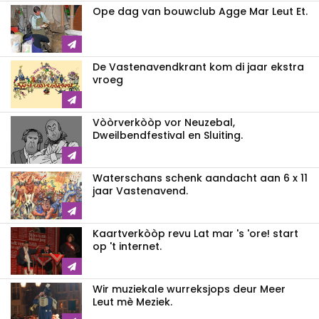
Ope dag van bouwclub Agge Mar Leut Et.
De Vastenavendkrant kom di jaar ekstra
vroeg
Vòòrverkòòp vor Neuzebal,
Dweilbendfestival en Sluiting.
Waterschans schenk aandacht aan 6 x 11
jaar Vastenavend.
Kaartverkòòp revu Lat mar 's 'ore! start
op 't internet.
Wir muziekale wurreksjops deur Meer
Leut mè Meziek.