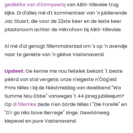
gedéélte van d'òòmpeetsj
van ABG-tillevisie trug
kijke. Di d'alles mè d't kommentaar van 'n jubilerende
Jac Stuart, die voor de 22ste keer en de leste keer
plaatsnoom achter de mikrofoon bij ABG-tillevisie.
Al mè d'al genogt fillemmateriaal om 's op 'n avendje
naar te geniete van 'n gèève Vastenavend.
Updeet:
Oe kenne me nou feitelek bekant 't beste
pèèrd van stal vergete; onze n'eigeste n'Òòg'eid
Prins Nilles I bij de fééstmiddag van dweilbend "Wa
Summe Nou Ebbe" vanweges 't 44 jareg jubileejum?
Op
di fillemke
ziede n'en òòrde Nilles I "Die Forelle" en
"D'r ga niks bove Berrege" zinge. Gewòònweg
kiepevel en pure Vastenavend.