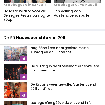
Krabbegat 09-02-2011
Krabbegat 07-01-2008
De leste kaarte voor de
Een veiling van
Berregse Revu nou nog te
Vastenavendspulle.
kòòp.
De 95
Nuuwsberichte
van 2011
Nog ééne keer naargeniete mette
Kijkdag en op 't internet.
De Sluiting in de Stoelemat; erdenke, ere
n'en meezinge.
De Kraai is weer gevalle; Vastenavend
2011 zit d'r op.
Leutege n'en gèève dweilavend in 't