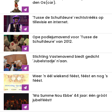
den Os(car).
'Tusse de Schuifdeure' rechtstrééks op
tillevisie en internet.
Ope podiejumavend voor 'Tusse de
Schuifdeure' van 2012.
Stichting Vastenavend biedt gedicht
'Jubelstadje' n'aan.
Weer 'n éél wiekend féést, féést en nog 's
féést.
'Wa Summe Nou Ebbe' 44 jaar: één gròòt
jubelféést!