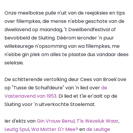
Onze meelbokse puile n'uit van de reejaksies en tips
over fillempkes, die mense n'ebbe geschote van de
dweilavend op maandag, 't Dweilbendfestival of
bevobbeld de Sluiting. Dèèrom ieronder 'n puur
willekeurege n'opsomming van wa fillempkes, me
n'ebbe gin plek om alles te plaatse dus vandaar dees
seleksie.
De schitterende vertolking deur Cees van Broek'ove
op "Tusse de Schuifdeure" van 'n lied over
de
Vastenavend van 1953
. Di lied et t'ie er'aalt op de
Sluiting voor 'n uitverkochte Stoelemat.
Ier d'ekts van
Gin Vrouw Benul
,
T'is Wezeluk Waar
,
Leutig Spul
,
Wa Motter D'r Mee?
en
de Leutige