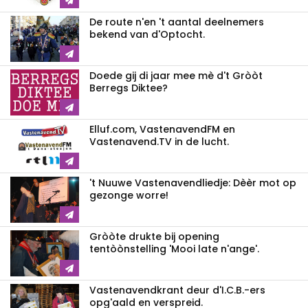
De route n'en 't aantal deelnemers
bekend van d'Optocht.
Doede gij di jaar mee mè d't Gròòt
Berregs Diktee?
Elluf.com, VastenavendFM en
Vastenavend.TV in de lucht.
't Nuuwe Vastenavendliedje: Dèèr mot op
gezonge worre!
Gròòte drukte bij opening
tentòònstelling 'Mooi late n'ange'.
Vastenavendkrant deur d'I.C.B.-ers
opg'aald en verspreid.