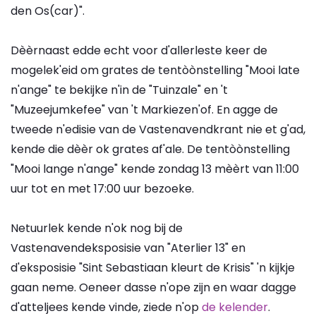
den Os(car)".
Dèèrnaast edde echt voor d'allerleste keer de
mogelek'eid om grates de tentòònstelling "Mooi late
n'ange" te bekijke n'in de "Tuinzale" en 't
"Muzeejumkefee" van 't Markiezen'of. En agge de
tweede n'edisie van de Vastenavendkrant nie et g'ad,
kende die dèèr ok grates af'ale. De tentòònstelling
"Mooi lange n'ange" kende zondag 13 mèèrt van 11:00
uur tot en met 17:00 uur bezoeke.
Netuurlek kende n'ok nog bij de
Vastenavendeksposisie van "Aterlier 13" en
d'eksposisie "Sint Sebastiaan kleurt de Krisis" 'n kijkje
gaan neme. Oeneer dasse n'ope zijn en waar dagge
d'atteljees kende vinde, ziede n'op
de kelender
.