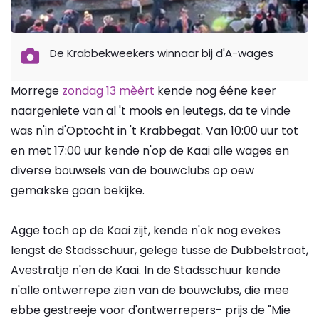
De Krabbekweekers winnaar bij d'A-wages
Morrege
zondag 13 mèèrt
kende nog ééne keer
naargeniete van al 't moois en leutegs, da te vinde
was n'in d'Optocht in 't Krabbegat. Van 10:00 uur tot
en met 17:00 uur kende n'op de Kaai alle wages en
diverse bouwsels van de bouwclubs op oew
gemakske gaan bekijke.
Agge toch op de Kaai zijt, kende n'ok nog evekes
lengst de Stadsschuur, gelege tusse de Dubbelstraat,
Avestratje n'en de Kaai. In de Stadsschuur kende
n'alle ontwerrepe zien van de bouwclubs, die mee
ebbe gestreeje voor d'ontwerrepers- prijs de "Mie