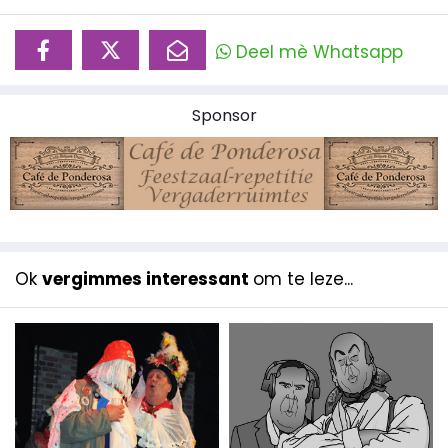
Deel mè Whatsapp
Sponsor
Ok
vergimmes interessant
om te leze...