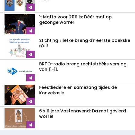
't Motto voor 2011 is: Dèèr mot op
gezonge worre!
Stichting Ellefke breng d'r eerste boekske
n'uit
BRTO-radio breng rechtstrééks verslag
van 11-11.
Fééstliedere en samezang tijdes de
Konvekasie.
6 x 11 jare Vastenavend: Da mot gevierd
worre!