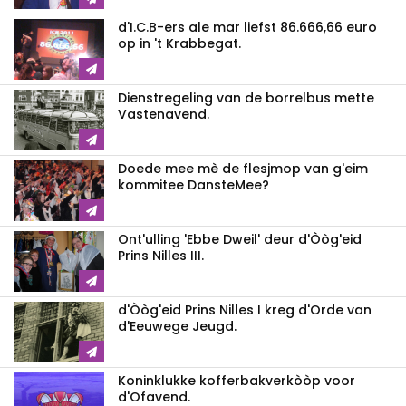
d'I.C.B-ers ale mar liefst 86.666,66 euro
op in 't Krabbegat.
Dienstregeling van de borrelbus mette
Vastenavend.
Doede mee mè de flesjmop van g'eim
kommitee DansteMee?
Ont'ulling 'Ebbe Dweil' deur d'Òòg'eid
Prins Nilles III.
d'Òòg'eid Prins Nilles I kreg d'Orde van
d'Eeuwege Jeugd.
Koninklukke kofferbakverkòòp voor
d'Ofavend.