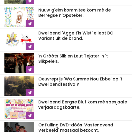
Nuuw g'eim kommitee kom mè de
Berregse n'Opsteker.
Dweilbend 'Agge t'is Wist' ellept BC
Variant uit de brand.
'n Gròòts Slik en Leut Tejater in 't
Slikpeleis.
Oeuvreprijs 'Wa Summe Nou Ebbe' op 't
Dweilbendfestival?
Dweilbend Bergse Bluf kom mè spesjaale
verjaardagskaarte.
Ont'ulling DVD-dòòs 'Vastenavend
Verbeeld' massaal bezocht.