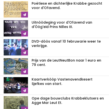
Poëtiese en dichterlijke Krabbe gezocht
voor d'Ofavend.
Uitnòòdeging voor d'Ofavend van
d'Òòg'eid Prins Nilles III.
DVD-dòòs vanaf 10 februwarie weer te
verkrijge.
Prijs van de LeutNeutBon naar 1 euro en
79 cent.
Kaartverkòòp Vastenavendkesert
Sjefkes van start.
Ope dage bouwclubs Krabbeklutsers en
Agge Mar Leut Et.