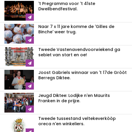
't Pregramma voor 't 41ste
Dweilbendfestival.
Naar 7 x 11 jare komme de 'Gilles de
Binche' weer trug.
Tweede Vastenavendvoorwiekend ga
sebiet van start en oe!
Joost Gabriels winnaar van 't 17de Gròòt
Berregs Diktee.
Jeugd Diktee: Lodijke n'en Maurits
Franken in de prijze.
Tweede tussestand veltekeverkòòp
oreca n'en winkeliers.