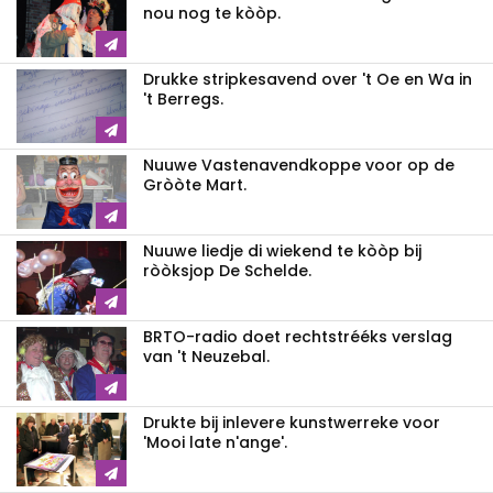
nou nog te kòòp.
Drukke stripkesavend over 't Oe en Wa in
't Berregs.
Nuuwe Vastenavendkoppe voor op de
Gròòte Mart.
Nuuwe liedje di wiekend te kòòp bij
ròòksjop De Schelde.
BRTO-radio doet rechtstrééks verslag
van 't Neuzebal.
Drukte bij inlevere kunstwerreke voor
'Mooi late n'ange'.