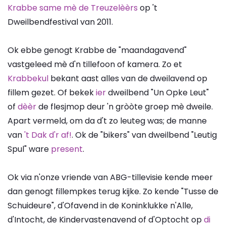
Krabbe same mè de Treuzelèèrs
op 't
Dweilbendfestival van 2011.
Ok ebbe genogt Krabbe de "maandagavend"
vastgeleed mè d'n tillefoon of kamera. Zo et
Krabbekul
bekant aast alles van de dweilavend op
fillem gezet. Of bekek
ier
dweilbend "Un Opke Leut"
of
dèèr
de flesjmop deur 'n gròòte groep mè dweile.
Apart vermeld, om da d't zo leuteg was; de manne
van
't Dak d'r af!
. Ok de "bikers" van dweilbend "Leutig
Spul" ware
present
.
Ok via n'onze vriende van ABG-tillevisie kende meer
dan genogt fillempkes terug kijke. Zo kende "Tusse de
Schuideure", d'Ofavend in de Koninklukke n'Alle,
d'Intocht, de Kindervastenavend of d'Optocht op
di