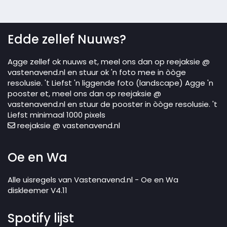
Edde zellef Nuuws?
Agge zellef ok nuuws et, meel ons dan op reejaksie @
vastenavend.nl en stuur ok 'n foto mee in òòge
resolusie. 't Liefst 'n liggende foto (landscape) Agge 'n
pooster et, meel ons dan op reejaksie @
vastenavend.nl en stuur de pooster in òòge resolusie. 't
Liefst minimaal 1000 pixels
reejaksie @ vastenavend.nl
Oe en Wa
Alle uisregels van Vastenavend.nl - Oe en Wa
diskleemer V4.11
Spotify lijst